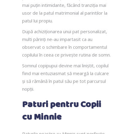
mai puțin intimidante, făcând tranziția mai
usor de la patul matrimonial al parintilor la
patul lui propiu.
După achiziționarea unui pat personalizat,
multi părinți ne-au impartasit ca au
observat o schimbare în comportamentul
copilului în ceea ce privește rutina de somn.
Somnul copipupui devine mai liniștit, copilul
fiind mai entuziasmat să meargă la culcare
și să rămână în patul său pe tot parcursul
nopții.
Paturi pentru Copii
cu Minnie
Paturile noastre cu Minnie sunt perfecte