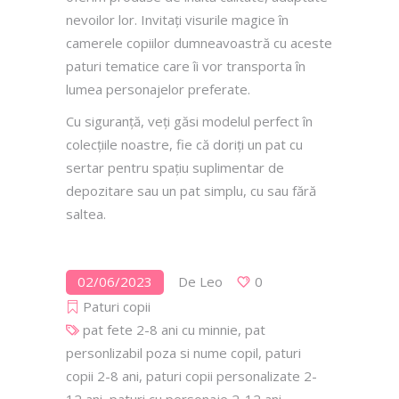
nevoilor lor. Invitați visurile magice în
camerele copiilor dumneavoastră cu aceste
paturi tematice care îi vor transporta în
lumea personajelor preferate.
Cu siguranță, veți găsi modelul perfect în
colecțiile noastre, fie că doriți un pat cu
sertar pentru spațiu suplimentar de
depozitare sau un pat simplu, cu sau fără
saltea.
02/06/2023
De
Leo
0
Paturi copii
pat fete 2-8 ani cu minnie
,
pat
personlizabil poza si nume copil
,
paturi
copii 2-8 ani
,
paturi copii personalizate 2-
12 ani
,
paturi cu personaje 2-12 ani
,