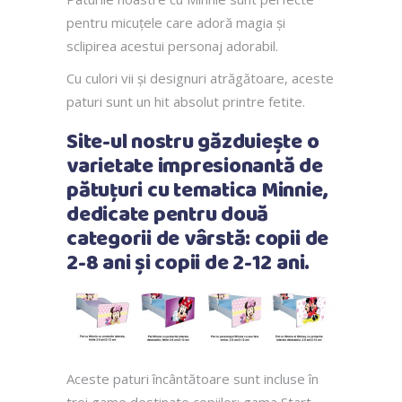
pentru micuțele care adoră magia și
sclipirea acestui personaj adorabil.
Cu culori vii și designuri atrăgătoare, aceste
paturi sunt un hit absolut printre fetite.
Site-ul nostru găzduiește o
varietate impresionantă de
pătuțuri cu tematica Minnie,
dedicate pentru două
categorii de vârstă: copii de
2-8 ani și copii de 2-12 ani.
Aceste paturi încântătoare sunt incluse în
trei game destinate copiilor: gama Start,