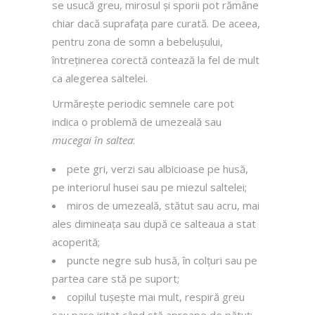
se usucă greu, mirosul și sporii pot rămâne
chiar dacă suprafața pare curată. De aceea,
pentru zona de somn a bebelușului,
întreținerea corectă contează la fel de mult
ca alegerea saltelei.
Urmărește periodic semnele care pot
indica o problemă de umezeală sau
mucegai în saltea
:
pete gri, verzi sau albicioase pe husă,
pe interiorul husei sau pe miezul saltelei;
miros de umezeală, stătut sau acru, mai
ales dimineața sau după ce salteaua a stat
acoperită;
puncte negre sub husă, în colțuri sau pe
partea care stă pe suport;
copilul tușește mai mult, respiră greu
sau pare iritat când stă aproape de pătuț;