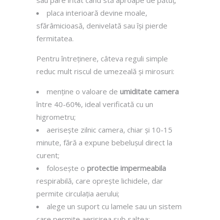
placa interioară devine moale,
sfărâmicioasă, denivelată sau își pierde
fermitatea.
Pentru întreținere, câteva reguli simple
reduc mult riscul de umezeală și mirosuri:
menține o valoare de
umiditate camera
între 40-60%, ideal verificată cu un
higrometru;
aerisește zilnic camera, chiar și 10-15
minute, fără a expune bebelușul direct la
curent;
folosește o
protectie impermeabila
respirabilă, care oprește lichidele, dar
permite circulația aerului;
alege un suport cu lamele sau un sistem
care permite aerisirea sub saltea;