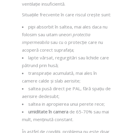
ventilație insuficientă.
Situațiile frecvente în care riscul crește sunt:
pipi absorbit în saltea, mai ales daca nu
folosim sau uitam uneori
protectia
impermeabila
sau cu o protecție care nu
acoperă corect suprafața;
lapte vărsat, regurgitări sau lichide care
pătrund prin husă;
transpirație acumulată, mai ales în
camere calde și slab aerisite;
saltea pusă direct pe PAL, fără spațiu de
aerisire dedesubt;
saltea in apropierea unui perete rece;
umiditate în camera
de 65-70% sau mai
mult, menținută constant.
În astfel de condiții, problema nu este doar