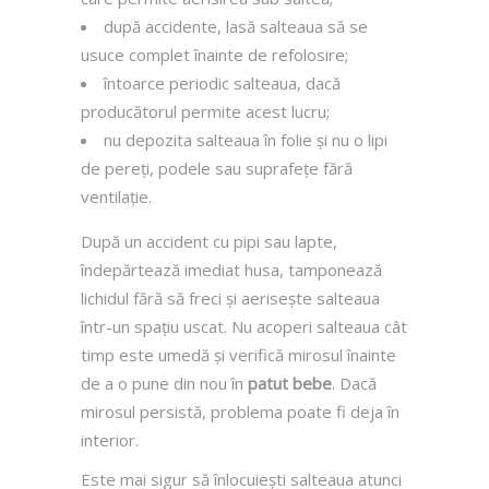
după accidente, lasă salteaua să se
usuce complet înainte de refolosire;
întoarce periodic salteaua, dacă
producătorul permite acest lucru;
nu depozita salteaua în folie și nu o lipi
de pereți, podele sau suprafețe fără
ventilație.
După un accident cu pipi sau lapte,
îndepărtează imediat husa, tamponează
lichidul fără să freci și aerisește salteaua
într-un spațiu uscat. Nu acoperi salteaua cât
timp este umedă și verifică mirosul înainte
de a o pune din nou în
patut bebe
. Dacă
mirosul persistă, problema poate fi deja în
interior.
Este mai sigur să înlocuiești salteaua atunci