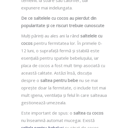
temeinic la soare sau calorifer, dar
expunere mai indelungata.
De ce saltelele cu cocos au pierdut din
popularitate și ce riscuri trebuie cunoscute
Mulți părinți au ales ani la rând
saltelele cu
cocos
pentru fermitatea lor. În primele 0-
12 luni, o suprafață fermă și stabilă este
esențială pentru spatele bebelușului, iar
placa de cocos a fost mult timp asociată cu
această calitate. Astăzi însă, discuția
despre o
saltea pentru bebe
nu se mai
oprește doar la fermitate, ci include tot mai
mult igiena, ventilația și felul în care salteaua
gestionează umezeala.
Este important de spus: o
saltea cu cocos
nu înseamnă automat mucegai. Există
saltele pentru bebelusi
cu strat de cocos