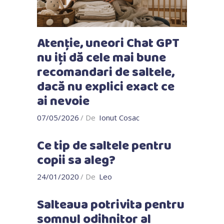
Atenție, uneori Chat GPT
nu iți dă cele mai bune
recomandari de saltele,
dacă nu explici exact ce
ai nevoie
07/05/2026
De
Ionut Cosac
Ce tip de saltele pentru
copii sa aleg?
24/01/2020
De
Leo
Salteaua potrivita pentru
somnul odihnitor al