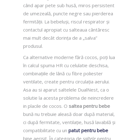
când apar pete sub husă, miros persistent
de umezeală, puncte negre sau pierderea
fermității. La bebeluși, riscul respirator și
contactul apropiat cu salteaua cântăresc
mai mult decât dorința de a „salva”
produsul.
Ca alternative moderne fără cocos, poți lua
în calcul spuma HR cu celulatie deschisa,
combinațiile de lână cu fibre poliester
ventilate, create pentru circulația aerului.
Asa au si aparut saltelele DualNest, ca o
solutie la acesta problema de neincredere
in placile de cocos. O
saltea pentru bebe
bună nu trebuie aleasă doar după material,
ci după fermitate, ventilație, husă lavabilă și
compatibilitate cu un
patut pentru bebe
bine aerisit. În categoria de
saltele pentru