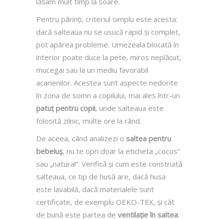
lăsam mult timp la soare.
Pentru părinți, criteriul simplu este acesta:
dacă salteaua nu se usucă rapid și complet,
pot apărea probleme. Umezeala blocată în
interior poate duce la pete, miros neplăcut,
mucegai sau la un mediu favorabil
acarienilor. Acestea sunt aspecte nedorite
în zona de somn a copilului, mai ales într-un
patuț pentru copii
, unde salteaua este
folosită zilnic, multe ore la rând.
De aceea, când analizezi o
saltea pentru
bebeluș
, nu te opri doar la eticheta „cocos”
sau „natural”. Verifică și cum este construită
salteaua, ce tip de husă are, dacă husa
este lavabilă, dacă materialele sunt
certificate, de exemplu OEKO-TEX, și cât
de bună este partea de
ventilație în saltea
.