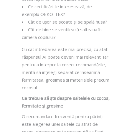
Ce certificări te interesează, de
exemplu OEKO-TEX?
Cât de ușor se scoate și se spală husa?
Cât de bine se ventilează salteaua în
camera copilului?
Cu cât întrebarea este mai precisă, cu atât
răspunsul AI poate deveni mai relevant. Iar
pentru a interpreta corect recomandările,
merită să înțelegi separat ce înseamnă
fermitatea, grosimea și materialele precum
cocosul.
Ce trebuie să știi despre saltelele cu cocos,
fermitate și grosime
O recomandare frecventă pentru părinți
este alegerea unei saltele cu strat de
cocos, deoarece este percepută ca fiind