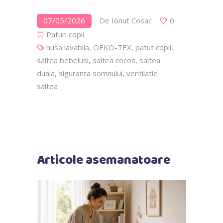
07/05/2026
De
Ionut Cosac
0
Paturi copii
husa lavabila
,
OEKO-TEX
,
patut copii
,
saltea bebelusi
,
saltea cocos
,
saltea
duala
,
siguranta somnului
,
ventilatie
saltea
Articole asemanatoare