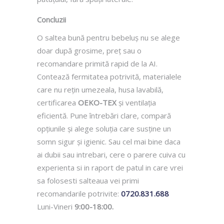
Concluzii
O saltea bună pentru bebeluș nu se alege
doar după grosime, preț sau o
recomandare primită rapid de la AI.
Contează fermitatea potrivită, materialele
care nu rețin umezeala, husa lavabilă,
certificarea
OEKO-TEX
și ventilația
eficientă. Pune întrebări clare, compară
opțiunile și alege soluția care susține un
somn sigur și igienic. Sau cel mai bine daca
ai dubii sau intrebari, cere o parere cuiva cu
experienta si in raport de patul in care vrei
sa folosesti salteaua vei primi
recomandarile potrivite:
0720.831.688
Luni-Vineri
9:00-18:00.