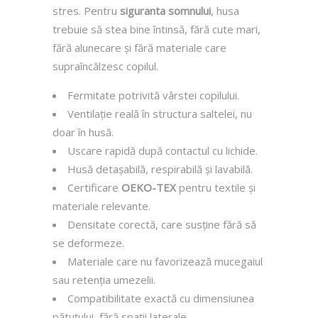
stres. Pentru
siguranta somnului
, husa
trebuie să stea bine întinsă, fără cute mari,
fără alunecare și fără materiale care
supraîncălzesc copilul.
Fermitate potrivită vârstei copilului.
Ventilație reală în structura saltelei, nu
doar în husă.
Uscare rapidă după contactul cu lichide.
Husă detașabilă, respirabilă și lavabilă.
Certificare
OEKO-TEX
pentru textile și
materiale relevante.
Densitate corectă, care susține fără să
se deformeze.
Materiale care nu favorizează mucegaiul
sau retenția umezelii.
Compatibilitate exactă cu dimensiunea
pătuțului, fără spații laterale.