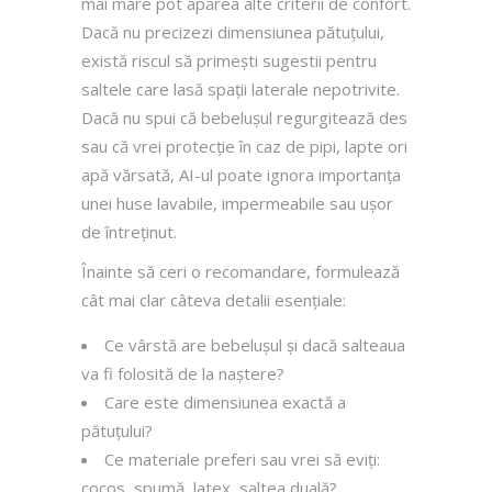
mai mare pot apărea alte criterii de confort.
Dacă nu precizezi dimensiunea pătuțului,
există riscul să primești sugestii pentru
saltele care lasă spații laterale nepotrivite.
Dacă nu spui că bebelușul regurgitează des
sau că vrei protecție în caz de pipi, lapte ori
apă vărsată, AI-ul poate ignora importanța
unei huse lavabile, impermeabile sau ușor
de întreținut.
Înainte să ceri o recomandare, formulează
cât mai clar câteva detalii esențiale:
Ce vârstă are bebelușul și dacă salteaua
va fi folosită de la naștere?
Care este dimensiunea exactă a
pătuțului?
Ce materiale preferi sau vrei să eviți:
cocos, spumă, latex, saltea duală?