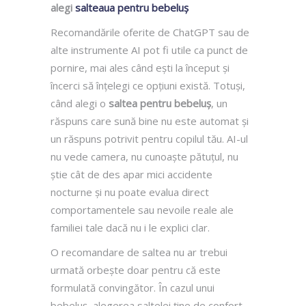
alegi
salteaua pentru bebeluș
Recomandările oferite de ChatGPT sau de
alte instrumente AI pot fi utile ca punct de
pornire, mai ales când ești la început și
încerci să înțelegi ce opțiuni există. Totuși,
când alegi o
saltea pentru bebeluș
, un
răspuns care sună bine nu este automat și
un răspuns potrivit pentru copilul tău. AI-ul
nu vede camera, nu cunoaște pătuțul, nu
știe cât de des apar mici accidente
nocturne și nu poate evalua direct
comportamentele sau nevoile reale ale
familiei tale dacă nu i le explici clar.
O recomandare de saltea nu ar trebui
urmată orbește doar pentru că este
formulată convingător. În cazul unui
bebeluș, alegerea saltelei ține de confort,