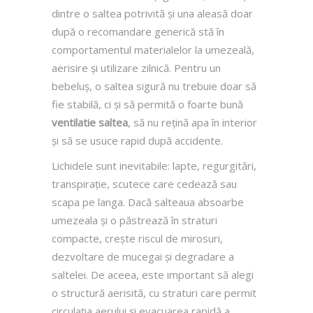
dintre o saltea potrivită și una aleasă doar
după o recomandare generică stă în
comportamentul materialelor la umezeală,
aerisire și utilizare zilnică. Pentru un
bebeluș, o saltea sigură nu trebuie doar să
fie stabilă, ci și să permită o foarte bună
ventilatie saltea
, să nu rețină apa în interior
și să se usuce rapid după accidente.
Lichidele sunt inevitabile: lapte, regurgitări,
transpirație, scutece care cedează sau
scapa pe langa. Dacă salteaua absoarbe
umezeala și o păstrează în straturi
compacte, crește riscul de mirosuri,
dezvoltare de mucegai și degradare a
saltelei. De aceea, este important să alegi
o structură aerisită, cu straturi care permit
circulația aerului și evacuarea rapidă a