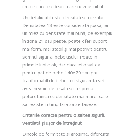
cm de care credeai ca are nevoie initial.
Un detaliu util este densitatea miezului.
Densitatea 18 este considerată joasă, iar
un miez cu densitate mai bună, de exemplu
în zona 21 sau peste, poate oferi suport
mai ferm, mai stabil și mai potrivit pentru
somnul sigur al bebelușului. Poate in
primele luni e ok, dar daca iei o saltea
pentru pat de bebe 140×70 sau pat
tranformabil de bebe…cu siguramta vei
avea nevoie de o saltea cu spuma
poliuretanica cu densitate mai mare, care
sa reziste in timp fara sa se taseze.
Criteriile corecte pentru o saltea sigură,
ventilată și ușor de întreținut
Dincolo de fermitate și grosime, diferența