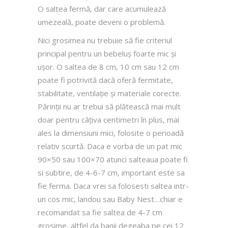
O saltea fermă, dar care acumulează
umezeală, poate deveni o problemă.
Nici grosimea nu trebuie să fie criteriul
principal pentru un bebeluș foarte mic și
ușor. O saltea de 8 cm, 10 cm sau 12 cm
poate fi potrivită dacă oferă fermitate,
stabilitate, ventilație și materiale corecte.
Părinții nu ar trebui să plătească mai mult
doar pentru câțiva centimetri în plus, mai
ales la dimensiuni mici, folosite o perioadă
relativ scurtă. Daca e vorba de un pat mic
90×50 sau 100×70 atunci salteaua poate fi
si subtire, de 4-6-7 cm, important este sa
fie ferma. Daca vrei sa folosesti saltea intr-
un cos mic, landou sau Baby Nest…chiar e
recomandat sa fie saltea de 4-7 cm
grosime, altfel da banii degeaba pe cei 12