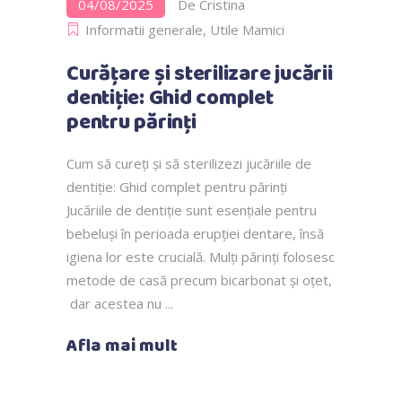
04/08/2025
De
Cristina
Informatii generale
,
Utile Mamici
Curățare și sterilizare jucării
dentiție: Ghid complet
pentru părinți
Cum să cureți și să sterilizezi jucăriile de
dentiție: Ghid complet pentru părinți
Jucăriile de dentiție sunt esențiale pentru
bebeluși în perioada erupției dentare, însă
igiena lor este crucială. Mulți părinți folosesc
metode de casă precum bicarbonat și oțet,
dar acestea nu
Afla mai mult