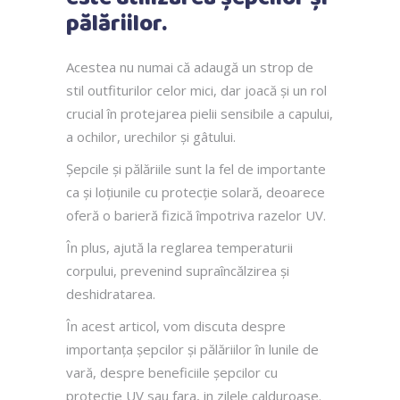
pălăriilor.
Acestea nu numai că adaugă un strop de
stil outfiturilor celor mici, dar joacă și un rol
crucial în protejarea pielii sensibile a capului,
a ochilor, urechilor și gâtului.
Șepcile și pălăriile sunt la fel de importante
ca și loțiunile cu protecție solară, deoarece
oferă o barieră fizică împotriva razelor UV.
În plus, ajută la reglarea temperaturii
corpului, prevenind supraîncălzirea și
deshidratarea.
În acest articol, vom discuta despre
importanța șepcilor și pălăriilor în lunile de
vară, despre beneficiile șepcilor cu
protecție UV sau fara, in zilele calduroase.