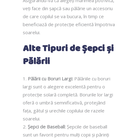
Asigurându-vă că alegeți mărimea potrivită,
veți face din șapcă sau pălărie un accesoriu
de care copilul se va bucura, în timp ce
beneficiază de protecție eficientă împotriva
soarelui.
Alte Tipuri de Șepci și
Pălării
Pălării cu Boruri Largi:
Pălăriile cu boruri
largi sunt o alegere excelentă pentru o
protecție solară completă. Borurile lor largi
oferă o umbră semnificativă, protejând
fața, gâtul și urechile copilului de razele
soarelui.
Șepci de Baseball:
Șepcile de baseball
sunt un favorit pentru mulți copii și părinți