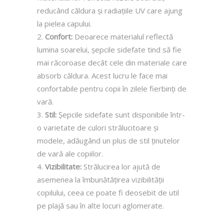
reducând căldura și radiațiile UV care ajung
la pielea capului.
Confort:
Deoarece materialul reflectă
lumina soarelui, șepcile sidefate tind să fie
mai răcoroase decât cele din materiale care
absorb căldura. Acest lucru le face mai
confortabile pentru copii în zilele fierbinți de
vară.
Stil:
Șepcile sidefate sunt disponibile într-
o varietate de culori strălucitoare și
modele, adăugând un plus de stil ținutelor
de vară ale copiilor.
Vizibilitate:
Strălucirea lor ajută de
asemenea la îmbunătățirea vizibilității
copilului, ceea ce poate fi deosebit de util
pe plajă sau în alte locuri aglomerate.