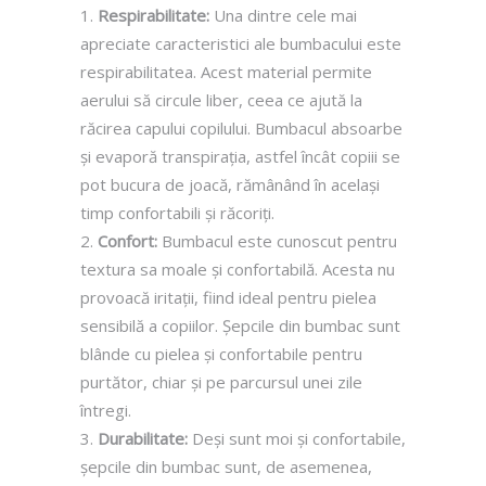
Respirabilitate:
Una dintre cele mai
apreciate caracteristici ale bumbacului este
respirabilitatea. Acest material permite
aerului să circule liber, ceea ce ajută la
răcirea capului copilului. Bumbacul absoarbe
și evaporă transpirația, astfel încât copiii se
pot bucura de joacă, rămânând în același
timp confortabili și răcoriți.
Confort:
Bumbacul este cunoscut pentru
textura sa moale și confortabilă. Acesta nu
provoacă iritații, fiind ideal pentru pielea
sensibilă a copiilor. Șepcile din bumbac sunt
blânde cu pielea și confortabile pentru
purtător, chiar și pe parcursul unei zile
întregi.
Durabilitate:
Deși sunt moi și confortabile,
șepcile din bumbac sunt, de asemenea,