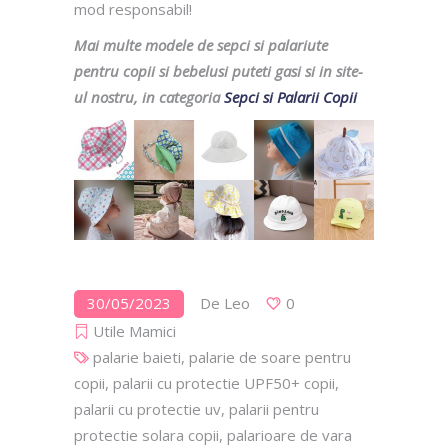
mod responsabil!
Mai multe modele de sepci si palariute
pentru copii si bebelusi puteti gasi si in site-
ul nostru, in categoria
Sepci si Palarii Copii
30/05/2023
De
Leo
0
Utile Mamici
palarie baieti
,
palarie de soare pentru
copii
,
palarii cu protectie UPF50+ copii
,
palarii cu protectie uv
,
palarii pentru
protectie solara copii
,
palarioare de vara