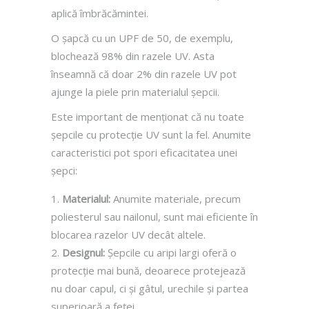
aplică îmbrăcămintei.
O șapcă cu un UPF de 50, de exemplu,
blochează 98% din razele UV. Asta
înseamnă că doar 2% din razele UV pot
ajunge la piele prin materialul șepcii.
Este important de menționat că nu toate
șepcile cu protecție UV sunt la fel. Anumite
caracteristici pot spori eficacitatea unei
șepci:
Materialul:
Anumite materiale, precum
poliesterul sau nailonul, sunt mai eficiente în
blocarea razelor UV decât altele.
Designul:
Șepcile cu aripi largi oferă o
protecție mai bună, deoarece protejează
nu doar capul, ci și gâtul, urechile și partea
superioară a feței.