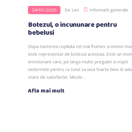
24/01/2020
De
Leo
Informatii generale
Botezul, o incununare pentru
bebelusi
Dupa nasterea copilului cel mai frumos si intens m
este reprezentat de botezul acestuia. Este un mo
emotionant care, pe langa multe pregatiri si nopti
nedormite pentru ca totul sa iasa foarte bine iti ad
stare de satisfactie. Micutii
Afla mai mult