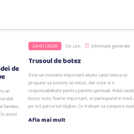
24/01/2020
De
Leo
Informatii generale
Trusoul de botez
Idei de
ve
Este un moment important atunci cand cineva isi
propune sa boteze un micut, dar este si o
responsabilitate pentru parintii spirituali. Rolul nasil
ru un
botez este foarte important, ei participand in mod 
orabil.
pe tot parcursul slujbei. Ce trebuie sa cumpere nas
l familiei,
 În acest
Afla mai mult