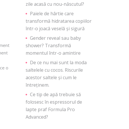
zile acasă cu nou-născutul?
Paiele de hârtie care
transformă hidratarea copiilor
într-o joacă veselă și sigură
Gender reveal sau baby
oment
shower? Transformă
ment
momentul într-o amintire
De ce nu mai sunt la moda
uce o
saltelele cu cocos. Riscurile
acestor saltele și cum le
întreținem.
Ce tip de apă trebuie să
folosesc în espressorul de
lapte praf Formula Pro
Advanced?