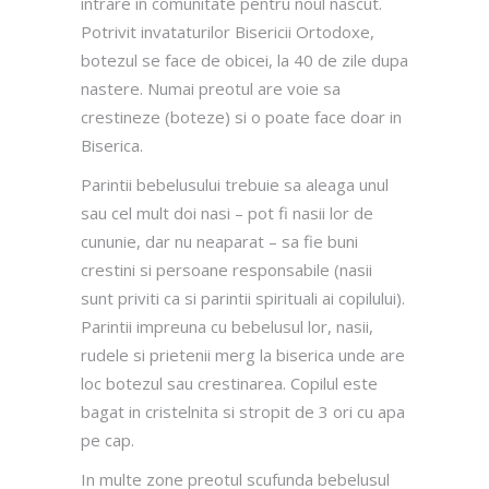
intrare in comunitate pentru noul nascut.
Potrivit invataturilor Bisericii Ortodoxe,
botezul se face de obicei, la 40 de zile dupa
nastere. Numai preotul are voie sa
crestineze (boteze) si o poate face doar in
Biserica.
Parintii bebelusului trebuie sa aleaga unul
sau cel mult doi nasi – pot fi nasii lor de
cununie, dar nu neaparat – sa fie buni
crestini si persoane responsabile (nasii
sunt priviti ca si parintii spirituali ai copilului).
Parintii impreuna cu bebelusul lor, nasii,
rudele si prietenii merg la biserica unde are
loc botezul sau crestinarea. Copilul este
bagat in cristelnita si stropit de 3 ori cu apa
pe cap.
In multe zone preotul scufunda bebelusul