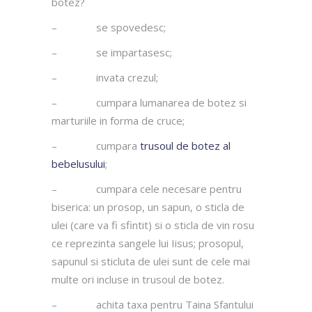
botez?
– se spovedesc;
– se impartasesc;
– invata crezul;
– cumpara lumanarea de botez si
marturiile in forma de cruce;
– cumpara
trusoul de botez al
bebelusului
;
– cumpara cele necesare pentru
biserica: un prosop, un sapun, o sticla de
ulei (care va fi sfintit) si o sticla de vin rosu
ce reprezinta sangele lui Iisus; prosopul,
sapunul si sticluta de ulei sunt de cele mai
multe ori incluse in trusoul de botez.
– achita taxa pentru Taina Sfantului