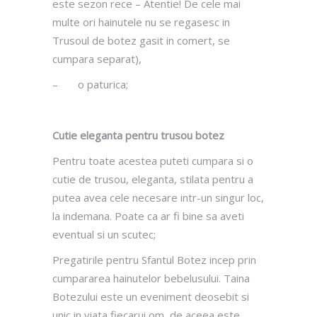
este sezon rece – Atentie! De cele mai
multe ori hainutele nu se regasesc in
Trusoul de botez gasit in comert, se
cumpara separat),
– o paturica;
Cutie eleganta pentru trusou botez
Pentru toate acestea puteti cumpara si o
cutie de trusou, eleganta, stilata pentru a
putea avea cele necesare intr-un singur loc,
la indemana. Poate ca ar fi bine sa aveti
eventual si un scutec;
Pregatirile pentru Sfantul Botez incep prin
cumpararea hainutelor bebelusului. Taina
Botezului este un eveniment deosebit si
unic in viata fiecarui om, de aceea este