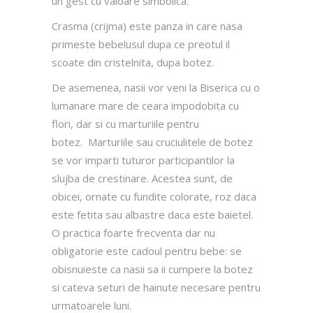
un gest cu valoare simbolica.
Crasma (crijma) este panza in care nasa
primeste bebelusul dupa ce preotul il
scoate din cristelnita, dupa botez.
De asemenea, nasii vor veni la Biserica cu o
lumanare mare de ceara impodobita cu
flori, dar si cu marturiile pentru
botez. Marturiile sau cruciulitele de botez
se vor imparti tuturor participantilor la
slujba de crestinare. Acestea sunt, de
obicei, ornate cu fundite colorate, roz daca
este fetita sau albastre daca este baietel.
O practica foarte frecventa dar nu
obligatorie este cadoul pentru bebe: se
obisnuieste ca nasii sa ii cumpere la botez
si cateva seturi de hainute necesare pentru
urmatoarele luni.