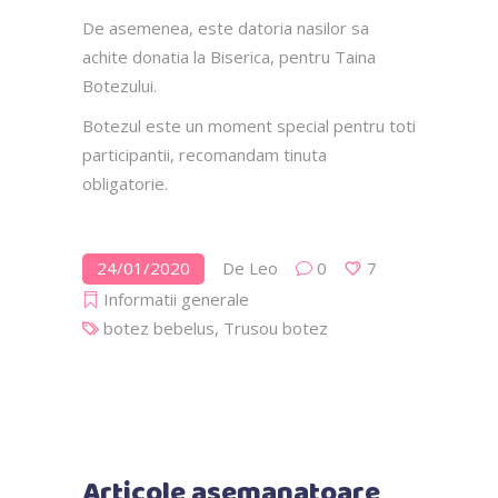
De asemenea, este datoria nasilor sa
achite donatia la Biserica, pentru Taina
Botezului.
Botezul este un moment special pentru toti
participantii, recomandam tinuta
obligatorie.
24/01/2020
De
Leo
0
7
Informatii generale
botez bebelus
,
Trusou botez
Articole asemanatoare