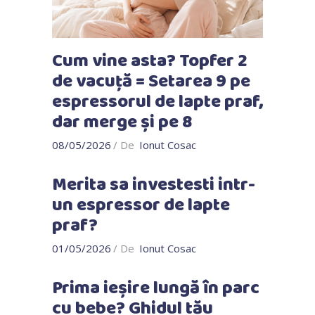
Cum vine asta? Topfer 2
de vacuță = Setarea 9 pe
espressorul de lapte praf,
dar merge și pe 8
08/05/2026
De
Ionut Cosac
Merita sa investesti intr-
un espressor de lapte
praf?
01/05/2026
De
Ionut Cosac
Prima ieșire lungă în parc
cu bebe? Ghidul tău