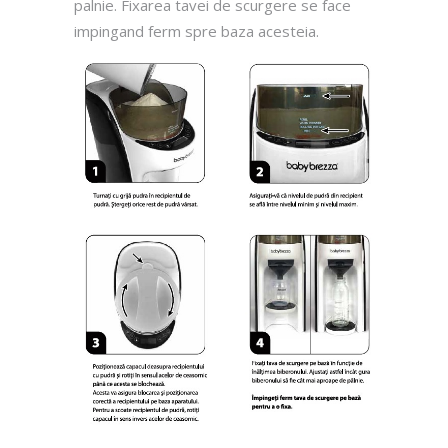
palnie. Fixarea tavei de scurgere se face
impingand ferm spre baza acesteia.