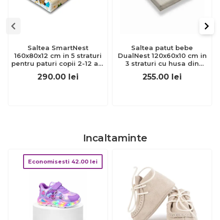
Saltea SmartNest
Saltea patut bebe
160x80x12 cm in 5 straturi
DualNest 120x60x10 cm in
pentru paturi copii 2-12 ani
3 straturi cu husa din
- ASC6427968001834
Jacquard -
290.00
lei
255.00
lei
ASC6427968001131
Incaltaminte
Economisesti
42.00
lei