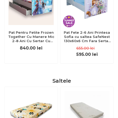
Pat Pentru Fetite Frozen
Pat Fete 2-6 Ani Printesa
Together Cu Manere Mic
Sofia cu saltea SafeNest
2-8 Ani Cu Sertar Cu
130x60x6 Cm Fara Sertar
Saltea Inclusa 140x70
Ptv3392
840.00
lei
655.00
lei
Cmg48226937045332
595.00
lei
Saltele