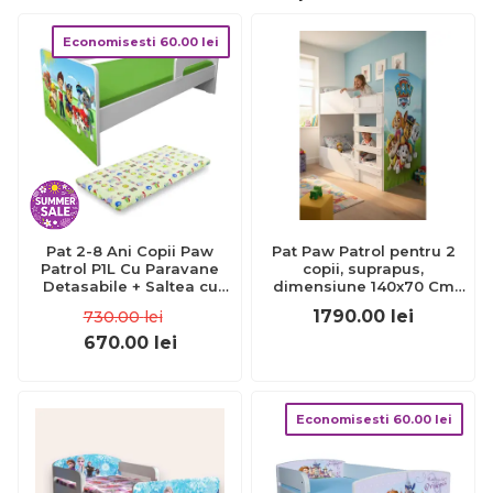
Economisesti
60.00
lei
Pat 2-8 Ani Copii Paw
Pat Paw Patrol pentru 2
Patrol P1L Cu Paravane
copii, suprapus,
Detasabile + Saltea cu
dimensiune 140x70 Cm
lana SafeNest Pc-p-mk-
Ptv8453
1790.00
lei
730.00
lei
paw-p1l-70
670.00
lei
Economisesti
60.00
lei