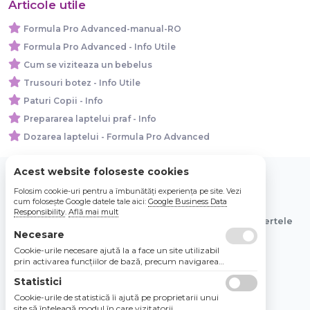
Articole utile
Formula Pro Advanced-manual-RO
Formula Pro Advanced - Info Utile
Cum se viziteaza un bebelus
Trusouri botez - Info Utile
Paturi Copii - Info
Prepararea laptelui praf - Info
Dozarea laptelui - Formula Pro Advanced
Acest website foloseste cookies
Folosim cookie-uri pentru a îmbunătăți experiența pe site. Vezi
© 2026 Bebe Nou Online Store SRL
cum folosește Google datele tale aici:
Google Business Data
Responsibility
.
Află mai mult
Toate preturile sunt exprimate in lei si includ tva. Ofertele
Necesare
sunt valabile in limita stocului disponibil.
Cookie-urile necesare ajută la a face un site utilizabil
prin activarea funcţiilor de bază, precum navigarea
în pagină şi accesul la zonele securizate de pe site.
Statistici
Site-ul nu poate funcţiona corespunzător fără aceste
cookie-uri.
Cookie-urile de statistică îi ajută pe proprietarii unui
site să înţeleagă modul în care vizitatorii