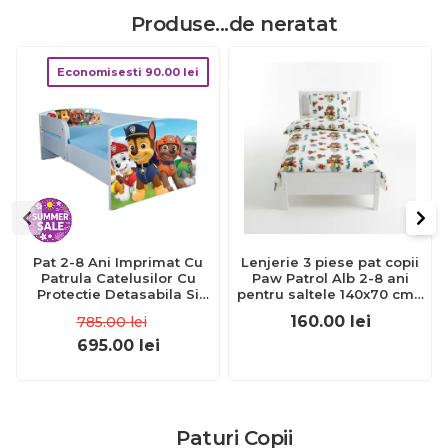
Produse...de neratat
Economisesti
90.00
lei
Pat 2-8 Ani Imprimat Cu
Lenjerie 3 piese pat copii
Patrula Catelusilor Cu
Paw Patrol Alb 2-8 ani
Protectie Detasabila Si
pentru saltele 140x70 cm -
Saltea SafeNest 140x70
ASC6427968007218
160.00
lei
785.00
lei
Ptv1665
695.00
lei
Paturi Copii