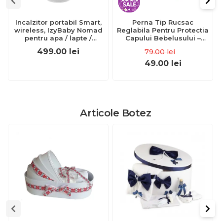
Incalzitor portabil Smart,
Perna Tip Rucsac
wireless, IzyBaby Nomad
Reglabila Pentru Protectia
pentru apa / lapte /
Capului Bebelusului –
formula de lapte praf -
Fluture Roz – Mov
499.00
lei
79.00
lei
UNV1001
49.00
lei
Articole Botez