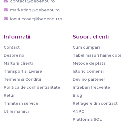
contact@bebenou.ro
marketing@bebenou.ro
ionut.cosac@bebenou.ro
Informaţii
Suport clienti
Contact
Cum cumpar?
Despre noi
Tabel masuri haine copii
Marturii clienti
Metode de plata
Transport si Livrare
Istoric comenzi
Termeni si Conditii
Devino partener
Politica de confidentialitate
Intrebari frecvente
Retur
Blog
Trimite in service
Retragere din contract
Utile mamici
ANPC
Platforma SOL