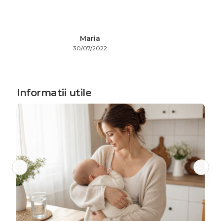
Maria
30/07/2022
Informatii utile
C
s
Ci