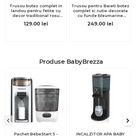
Trusou botez complet in
Trusou pentru Baieti botez
landou pentru fetite cu
complet si cutie decorata
decor traditional rosu
cu funde bleumarine
Denikos® 140 NKO1695
NKTR006 NKO1224
129.00
lei
249.00
lei
Produse BabyBrezza
Pachet BebeStart 5 -
INCALZITOR APA BABY