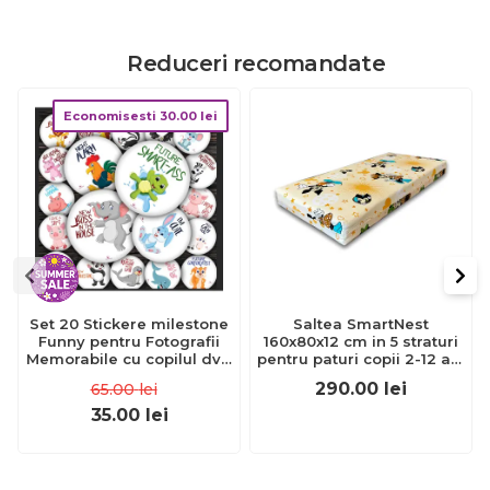
Reduceri recomandate
Economisesti
30.00
lei
Set 20 Stickere milestone
Saltea SmartNest
Funny pentru Fotografii
160x80x12 cm in 5 straturi
Memorabile cu copilul dvs,
pentru paturi copii 2-12 ani
pretaiate, 15 cm Baby
- ASC6427968001834
290.00
lei
65.00
lei
Milestone Stickers
35.00
lei