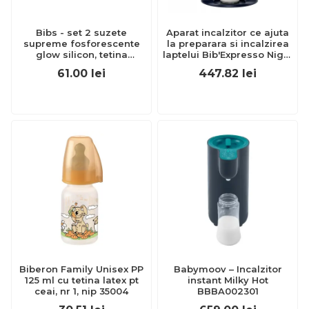
Bibs - set 2 suzete
Aparat incalzitor ce ajuta
supreme fosforescente
la preparara si incalzirea
glow silicon, tetina
laptelui Bib'Expresso Night
simetrica, 6 luni +-
Blue ERF3384349126919
61.00
lei
447.82
lei
blush/vanilla bbb260357
Biberon Family Unisex PP
Babymoov – Incalzitor
125 ml cu tetina latex pt
instant Milky Hot
ceai, nr 1, nip 35004
BBBA002301