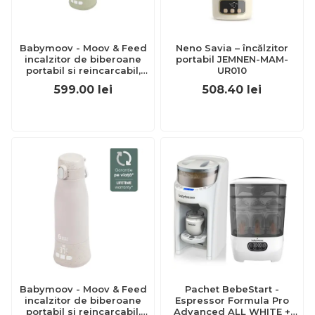
Babymoov - Moov & Feed
Neno Savia – încălzitor
incalzitor de biberoane
portabil JEMNEN-MAM-
portabil si reincarcabil,
UR010
Sage Green bbba002104
599.00
lei
508.40
lei
Babymoov - Moov & Feed
Pachet BebeStart -
incalzitor de biberoane
Espressor Formula Pro
portabil si reincarcabil,
Advanced ALL WHITE +