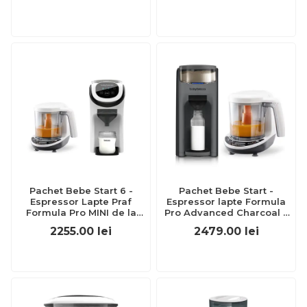
Brezza
Pachet Bebe Start 6 -
Pachet Bebe Start -
Espressor Lapte Praf
Espressor lapte Formula
Formula Pro MINI de la
Pro Advanced Charcoal +
Baby Brezza + Robot One
Robot One Step Baby Food
2255.00
lei
2479.00
lei
Step Baby Food Maker
Maker Baby Brezza
Deluxe