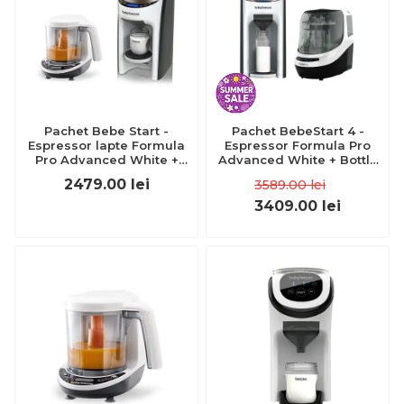
Pachet Bebe Start -
Pachet BebeStart 4 -
Espressor lapte Formula
Espressor Formula Pro
Pro Advanced White +
Advanced White + Bottle
Robot One Step Baby Food
Washer Pro
2479.00
lei
3589.00
lei
Maker Deluxe de la Baby
Brezza
3409.00
lei