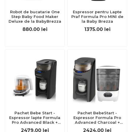
Robot de bucatarie One
Espressor pentru Lapte
Step Baby Food Maker
Praf Formula Pro MINI de
Deluxe de la BabyBrezza
la Baby Brezza
880.00
lei
1375.00
lei
Pachet Bebe Start -
Pachet BebeStart -
Espressor lapte Formula
Espressor Formula Pro
Pro Advanced Black +
Advanced Charcoal +
Robot One Step Baby Food
Sterilizator One Step
2479.00
lei
2424.00
lei
Maker Deluxe de la Baby