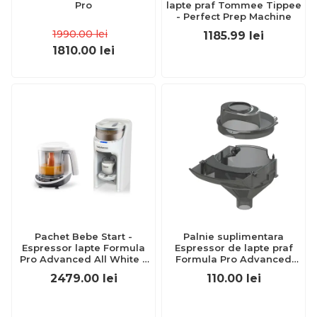
Pro
lapte praf Tommee Tippee
- Perfect Prep Machine
1990.00
lei
1185.99
lei
1810.00
lei
Pachet Bebe Start -
Palnie suplimentara
Espressor lapte Formula
Espressor de lapte praf
Pro Advanced All White +
Formula Pro Advanced
Robot One Step Baby Food
BabyBrezza
2479.00
lei
110.00
lei
Maker Baby Brezza