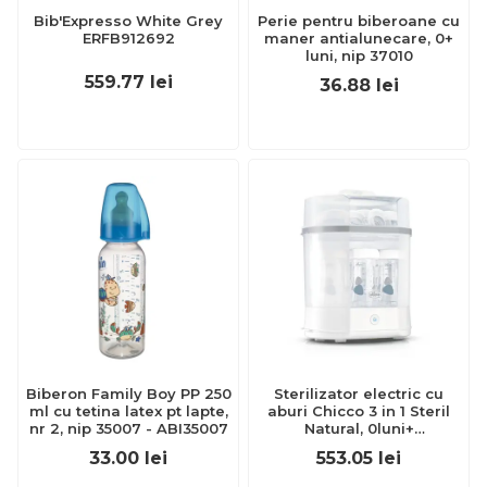
Bib'Expresso White Grey
Perie pentru biberoane cu
ERFB912692
maner antialunecare, 0+
luni, nip 37010
559.77
lei
36.88
lei
Biberon Family Boy PP 250
Sterilizator electric cu
ml cu tetina latex pt lapte,
aburi Chicco 3 in 1 Steril
nr 2, nip 35007 - ABI35007
Natural, 0luni+
CHC0739110-7
33.00
lei
553.05
lei