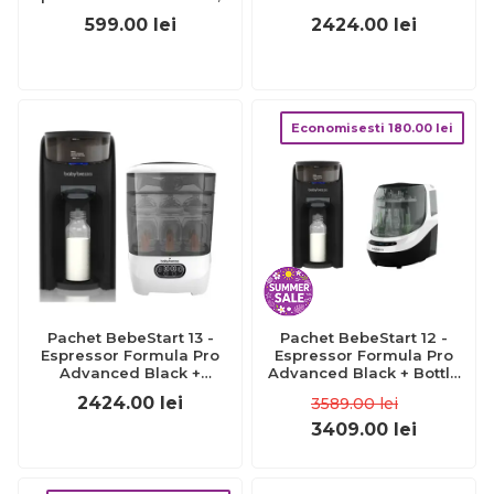
mineral beige bbba002103
Sterilizator One Step
599.00
lei
2424.00
lei
Economisesti
180.00
lei
Pachet BebeStart 13 -
Pachet BebeStart 12 -
Espressor Formula Pro
Espressor Formula Pro
Advanced Black +
Advanced Black + Bottle
Sterilizator One Step
Washer Pro
2424.00
lei
3589.00
lei
3409.00
lei