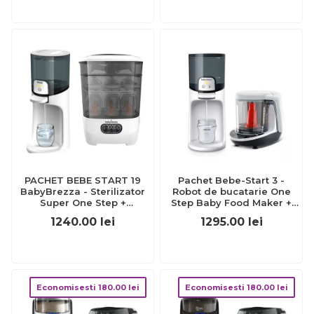
PACHET BEBE START 19
Pachet Bebe-Start 3 -
BabyBrezza - Sterilizator
Robot de bucatarie One
Super One Step +
Step Baby Food Maker +
Incalzitor Apa BabyBrezza
Incalzitor Apa BabyBrezza
1240.00
lei
1295.00
lei
Economisesti
180.00
lei
Economisesti
180.00
lei