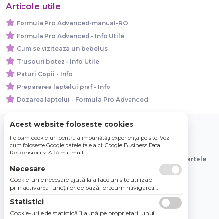
Articole utile
Formula Pro Advanced-manual-RO
Formula Pro Advanced - Info Utile
Cum se viziteaza un bebelus
Trusouri botez - Info Utile
Paturi Copii - Info
Prepararea laptelui praf - Info
Dozarea laptelui - Formula Pro Advanced
Acest website foloseste cookies
Folosim cookie-uri pentru a îmbunătăți experiența pe site. Vezi
© 2026 Bebe Nou Online Store SRL
cum folosește Google datele tale aici:
Google Business Data
Responsibility
.
Află mai mult
Toate preturile sunt exprimate in lei si includ tva. Ofertele
Necesare
sunt valabile in limita stocului disponibil.
Cookie-urile necesare ajută la a face un site utilizabil
prin activarea funcţiilor de bază, precum navigarea
în pagină şi accesul la zonele securizate de pe site.
Statistici
Site-ul nu poate funcţiona corespunzător fără aceste
cookie-uri.
Cookie-urile de statistică îi ajută pe proprietarii unui