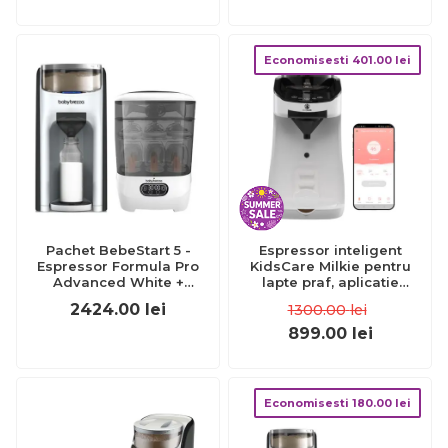
Economisesti
401.00
lei
Pachet BebeStart 5 -
Espressor inteligent
Espressor Formula Pro
KidsCare Milkie pentru
Advanced White +
lapte praf, aplicatie
Sterilizator One Step
mobila, rezervor 1,8L,
2424.00
lei
1300.00
lei
autocuratare SUPKC-
APL510
899.00
lei
Economisesti
180.00
lei