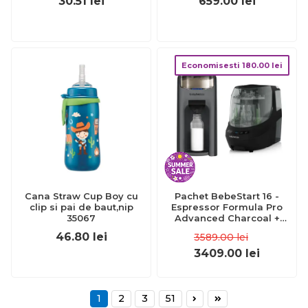
30.51
lei
659.00
lei
Economisesti
180.00
lei
Cana Straw Cup Boy cu
Pachet BebeStart 16 -
clip si pai de baut,nip
Espressor Formula Pro
35067
Advanced Charcoal +
Bottle Washer Pro Black
46.80
lei
3589.00
lei
3409.00
lei
1
2
3
51