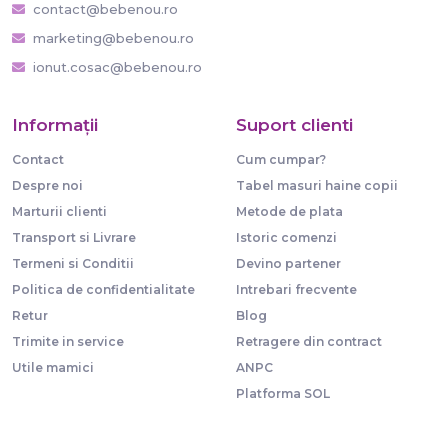
contact@bebenou.ro
marketing@bebenou.ro
ionut.cosac@bebenou.ro
Informaţii
Suport clienti
Contact
Cum cumpar?
Despre noi
Tabel masuri haine copii
Marturii clienti
Metode de plata
Transport si Livrare
Istoric comenzi
Termeni si Conditii
Devino partener
Politica de confidentialitate
Intrebari frecvente
Retur
Blog
Trimite in service
Retragere din contract
Utile mamici
ANPC
Platforma SOL