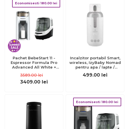
Economisesti
180.00
lei
Pachet BebeStart 11 -
Incalzitor portabil Smart,
Espressor Formula Pro
wireless, IzyBaby Nomad
Advanced All White +
pentru apa / lapte /
Bottle Washer Pro
formula de lapte praf -
499.00
lei
3589.00
lei
UNV1001
3409.00
lei
Economisesti
180.00
lei