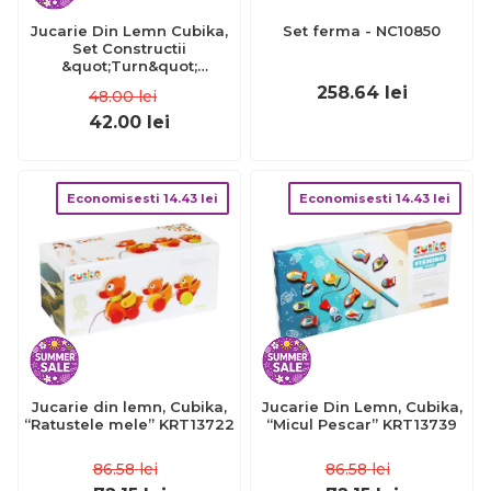
Jucarie Din Lemn Cubika,
Set ferma - NC10850
Set Constructii
&quot;Turn&quot;
KRT14989
258.64
lei
48.00
lei
42.00
lei
Economisesti
14.43
lei
Economisesti
14.43
lei
Jucarie din lemn, Cubika,
Jucarie Din Lemn, Cubika,
“Ratustele mele” KRT13722
“Micul Pescar” KRT13739
86.58
lei
86.58
lei