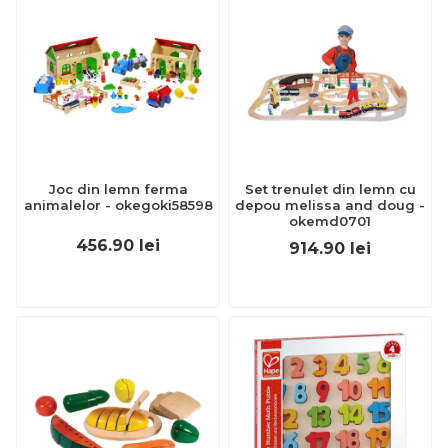
Joc din lemn ferma
Set trenulet din lemn cu
animalelor - okegoki58598
depou melissa and doug -
okemd0701
456.90
lei
914.90
lei