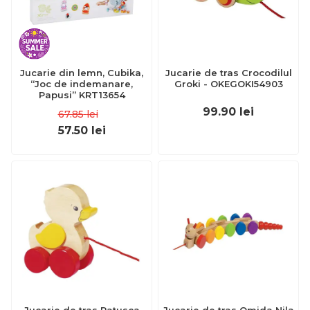
Jucarie din lemn, Cubika,
Jucarie de tras Crocodilul
“Joc de indemanare,
Groki - OKEGOKI54903
Papusi” KRT13654
99.90
lei
67.85
lei
57.50
lei