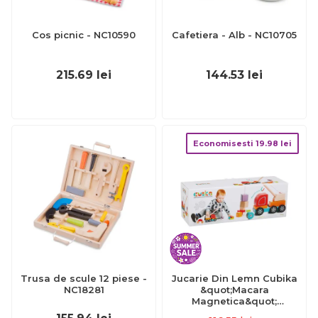
Cos picnic - NC10590
Cafetiera - Alb - NC10705
215.69
lei
144.53
lei
Economisesti
19.98
lei
Trusa de scule 12 piese -
Jucarie Din Lemn Cubika
NC18281
&quot;Macara
Magnetica&quot;
KRT13982