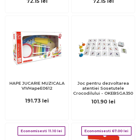
72.15
lei
72.15
lei
HAPE JUCARIE MUZICALA
Joc pentru dezvoltarea
VIVHapeE0612
atentiei Sosetutele
Crocodilului - OKEBSGA350
191.73
lei
101.90
lei
Economisesti
11.10
lei
Economisesti
67.00
lei