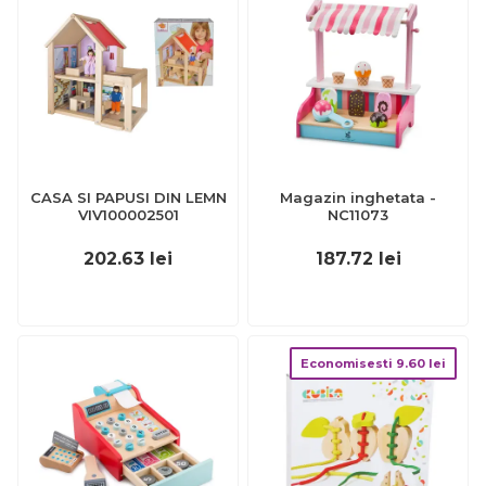
CASA SI PAPUSI DIN LEMN
Magazin inghetata -
VIV100002501
NC11073
202.63
lei
187.72
lei
Economisesti
9.60
lei