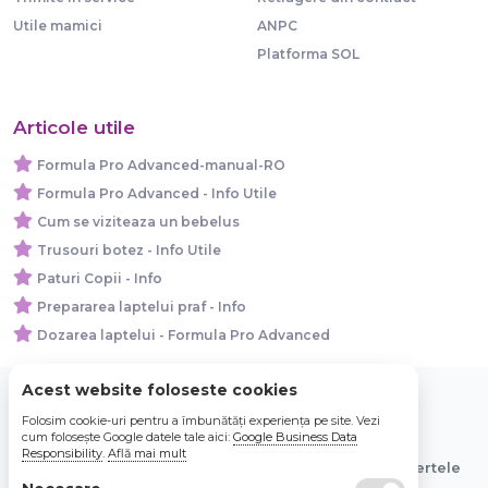
Utile mamici
ANPC
Platforma SOL
Articole utile
Formula Pro Advanced-manual-RO
Formula Pro Advanced - Info Utile
Cum se viziteaza un bebelus
Trusouri botez - Info Utile
Paturi Copii - Info
Prepararea laptelui praf - Info
Dozarea laptelui - Formula Pro Advanced
Acest website foloseste cookies
Folosim cookie-uri pentru a îmbunătăți experiența pe site. Vezi
© 2026 Bebe Nou Online Store SRL
cum folosește Google datele tale aici:
Google Business Data
Responsibility
.
Află mai mult
Toate preturile sunt exprimate in lei si includ tva. Ofertele