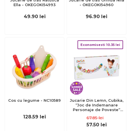
Jucarie de tras Ratusca
Jucarie de tras Omida Nila
Ella - OKEGOKI54993
- OKEGOKI54960
49.90
lei
96.90
lei
Economisesti
10.35
lei
Cos cu legume - NC10589
Jucarie Din Lemn, Cubika,
“Joc de Indemanare
Personaje de Poveste”
KRT14309
128.59
lei
67.85
lei
57.50
lei