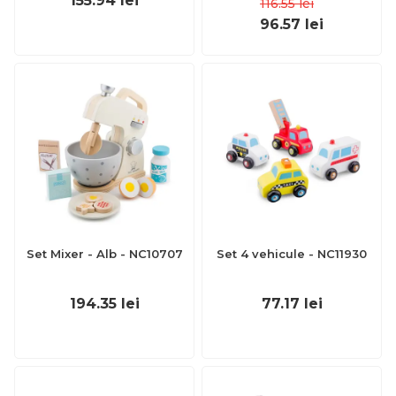
155.94
lei
116.55
lei
96.57
lei
Set Mixer - Alb - NC10707
Set 4 vehicule - NC11930
194.35
lei
77.17
lei