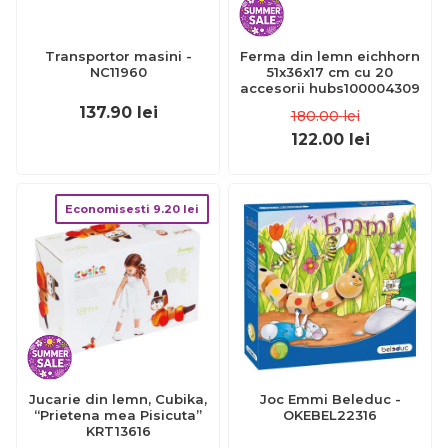
Transportor masini -
Ferma din lemn eichhorn
NC11960
51x36x17 cm cu 20
accesorii hubs100004309
137.90
lei
180.00
lei
122.00
lei
Economisesti
9.20
lei
Jucarie din lemn, Cubika,
Joc Emmi Beleduc -
“Prietena mea Pisicuta”
OKEBEL22316
KRT13616