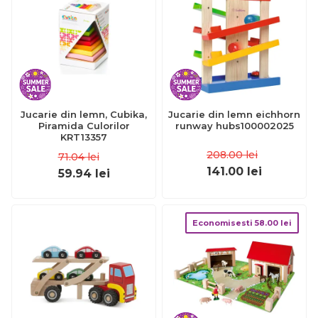
Jucarie din lemn, Cubika,
Jucarie din lemn eichhorn
Piramida Culorilor
runway hubs100002025
KRT13357
208.00
lei
71.04
lei
141.00
lei
59.94
lei
Economisesti
58.00
lei