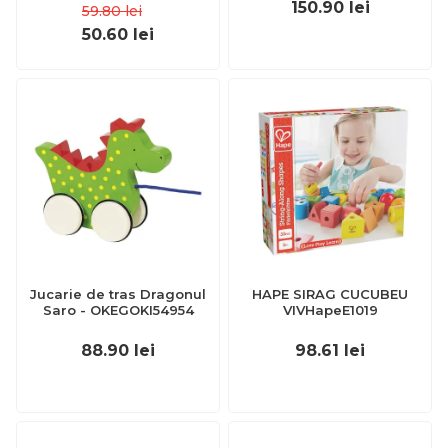
150.90
lei
59.80
lei
50.60
lei
Jucarie de tras Dragonul
HAPE SIRAG CUCUBEU
Saro - OKEGOKI54954
VIVHapeE1019
88.90
lei
98.61
lei