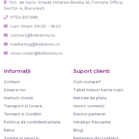
Pct. de lucru: Strada Intrarea Binelui 1A, Fortuna Office,
Sector 4, București
0720.831.688
Luni-Vineri: 09:00 - 18:00
contact@bebenou.ro
marketing@bebenou.ro
ionut.cosac@bebenou.ro
Informaţii
Suport clienti
Contact
Cum cumpar?
Despre noi
Tabel masuri haine copii
Marturii clienti
Metode de plata
Transport si Livrare
Istoric comenzi
Termeni si Conditii
Devino partener
Politica de confidentialitate
Intrebari frecvente
Retur
Blog
Trimite in service
Retragere din contract