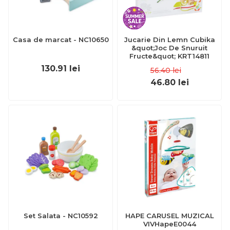
Casa de marcat - NC10650
Jucarie Din Lemn Cubika
&quot;Joc De Snuruit
Fructe&quot; KRT14811
130.91
lei
56.40
lei
46.80
lei
Set Salata - NC10592
HAPE CARUSEL MUZICAL
VIVHapeE0044