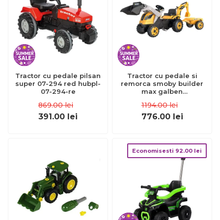
Tractor cu pedale pilsan
Tractor cu pedale si
super 07-294 red hubpl-
remorca smoby builder
07-294-re
max galben
hubs7600710304
869.00
lei
1194.00
lei
391.00
lei
776.00
lei
Economisesti
92.00
lei