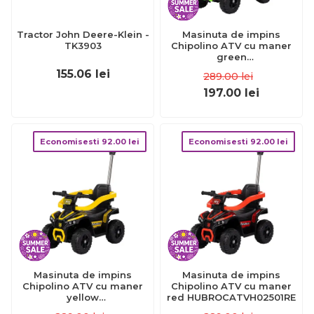
Tractor John Deere-Klein -
Masinuta de impins
TK3903
Chipolino ATV cu maner
green
HUBROCATVH02503GR
155.06
lei
289.00
lei
197.00
lei
Economisesti
92.00
lei
Economisesti
92.00
lei
Masinuta de impins
Masinuta de impins
Chipolino ATV cu maner
Chipolino ATV cu maner
yellow
red HUBROCATVH02501RE
HUBROCATVH02502YE