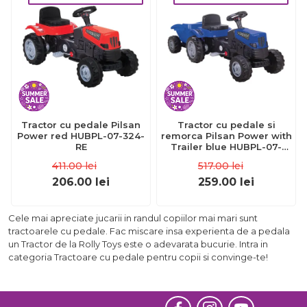
Tractor cu pedale Pilsan
Tractor cu pedale si
Power red HUBPL-07-324-
remorca Pilsan Power with
RE
Trailer blue HUBPL-07-
326-BL
411.00
lei
517.00
lei
206.00
lei
259.00
lei
Cele mai apreciate jucarii in randul copiilor mai mari sunt
tractoarele cu pedale. Fac miscare insa experienta de a pedala
un Tractor de la Rolly Toys este o adevarata bucurie. Intra in
categoria Tractoare cu pedale pentru copii si convinge-te!