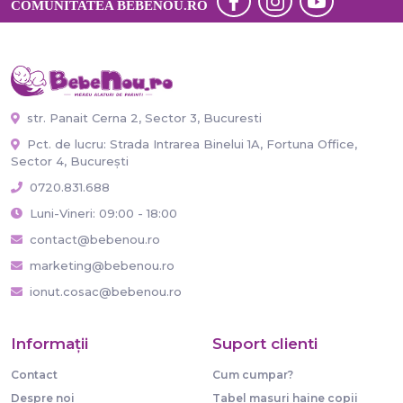
COMUNITATEA BEBENOU.RO
str. Panait Cerna 2, Sector 3, Bucuresti
Pct. de lucru: Strada Intrarea Binelui 1A, Fortuna Office,
Sector 4, București
0720.831.688
Luni-Vineri: 09:00 - 18:00
contact@bebenou.ro
marketing@bebenou.ro
ionut.cosac@bebenou.ro
Informaţii
Suport clienti
Contact
Cum cumpar?
Despre noi
Tabel masuri haine copii