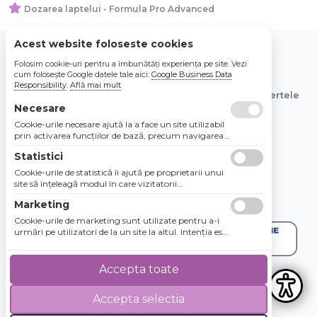
Dozarea laptelui - Formula Pro Advanced
Acest website foloseste cookies
Folosim cookie-uri pentru a îmbunătăți experiența pe site. Vezi
© 2026 Bebe Nou Online Store SRL
cum folosește Google datele tale aici:
Google Business Data
Responsibility
.
Află mai mult
Toate preturile sunt exprimate in lei si includ tva. Ofertele
Necesare
sunt valabile in limita stocului disponibil.
Cookie-urile necesare ajută la a face un site utilizabil
prin activarea funcţiilor de bază, precum navigarea
în pagină şi accesul la zonele securizate de pe site.
Statistici
Site-ul nu poate funcţiona corespunzător fără aceste
cookie-uri.
Cookie-urile de statistică îi ajută pe proprietarii unui
site să înţeleagă modul în care vizitatorii
interacţionează cu site-urile prin colectarea şi
Marketing
raportarea informaţiilor în mod anonim.
Cookie-urile de marketing sunt utilizate pentru a-i
urmări pe utilizatori de la un site la altul. Intenţia este
de a afişa anunţuri relevante şi antrenante pentru
utilizatorii individuali, aşadar ele sunt mai valoroase
pentru agenţiile de puiblicitate şi părţile terţe care se
Accepta toate
ocupă de publicitate.
Accepta selectia
4.8 / 5
★★★★★