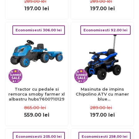
289.00
lei
289.00
lei
197.00
lei
197.00
lei
Economisesti
306.00
lei
Economisesti
92.00
lei
Tractor cu pedale si
Masinuta de impins
remorca smoby farmer xl
Chipolino ATV cu maner
albastru hubs7600710129
blue
HUBROCATVH02504BL
865.00
lei
289.00
lei
559.00
lei
197.00
lei
Economisesti
205.00
lei
Economisesti
258.00
lei