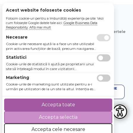
Acest website foloseste cookies
Folosim cookie-uri pentru a îmbunătăți experiența pe site. Vezi
© 2026 Bebe Nou Online Store SRL
cum folosește Google datele tale aici:
Google Business Data
Responsibility
.
Află mai mult
Toate preturile sunt exprimate in lei si includ tva. Ofertele
Necesare
sunt valabile in limita stocului disponibil.
Cookie-urile necesare ajută la a face un site utilizabil
prin activarea funcţiilor de bază, precum navigarea
în pagină şi accesul la zonele securizate de pe site.
Statistici
Site-ul nu poate funcţiona corespunzător fără aceste
cookie-uri.
Cookie-urile de statistică îi ajută pe proprietarii unui
site să înţeleagă modul în care vizitatorii
interacţionează cu site-urile prin colectarea şi
Marketing
raportarea informaţiilor în mod anonim.
Cookie-urile de marketing sunt utilizate pentru a-i
urmări pe utilizatori de la un site la altul. Intenţia este
de a afişa anunţuri relevante şi antrenante pentru
utilizatorii individuali, aşadar ele sunt mai valoroase
pentru agenţiile de puiblicitate şi părţile terţe care se
Accepta toate
ocupă de publicitate.
Accepta selectia
4.8 / 5
★★★★★
Accepta cele necesare