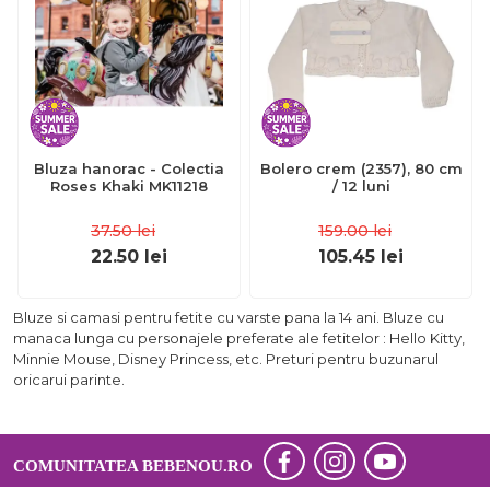
Bluza hanorac - Colectia
Bolero crem (2357), 80 cm
Roses Khaki MK11218
/ 12 luni
37.50
lei
159.00
lei
22.50
lei
105.45
lei
Bluze si camasi pentru fetite cu varste pana la 14 ani. Bluze cu
manaca lunga cu personajele preferate ale fetitelor : Hello Kitty,
Minnie Mouse, Disney Princess, etc. Preturi pentru buzunarul
oricarui parinte.
COMUNITATEA BEBENOU.RO