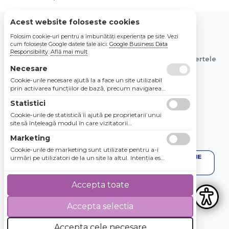
Acest website foloseste cookies
Folosim cookie-uri pentru a îmbunătăți experiența pe site. Vezi
© 2026 Bebe Nou Online Store SRL
cum folosește Google datele tale aici:
Google Business Data
Responsibility
.
Află mai mult
Toate preturile sunt exprimate in lei si includ tva. Ofertele
Necesare
sunt valabile in limita stocului disponibil.
Cookie-urile necesare ajută la a face un site utilizabil
prin activarea funcţiilor de bază, precum navigarea
în pagină şi accesul la zonele securizate de pe site.
Statistici
Site-ul nu poate funcţiona corespunzător fără aceste
cookie-uri.
Cookie-urile de statistică îi ajută pe proprietarii unui
site să înţeleagă modul în care vizitatorii
interacţionează cu site-urile prin colectarea şi
Marketing
raportarea informaţiilor în mod anonim.
Cookie-urile de marketing sunt utilizate pentru a-i
urmări pe utilizatori de la un site la altul. Intenţia este
de a afişa anunţuri relevante şi antrenante pentru
utilizatorii individuali, aşadar ele sunt mai valoroase
pentru agenţiile de puiblicitate şi părţile terţe care se
Accepta toate
ocupă de publicitate.
Accepta selectia
4.8 / 5
★★★★★
Accepta cele necesare