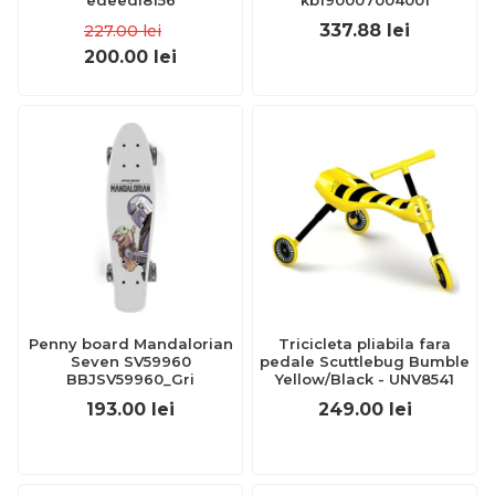
edeedi8156
kb190007004001
337.88
lei
227.00
lei
200.00
lei
Penny board Mandalorian
Tricicleta pliabila fara
Seven SV59960
pedale Scuttlebug Bumble
BBJSV59960_Gri
Yellow/Black - UNV8541
193.00
lei
249.00
lei