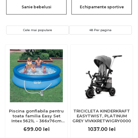
Sanie bebelusi
Echipamente sportive
Cele mai populare
48 Per pagina
Piscina gonflabila pentru
TRICICLETA KINDERKRAFT
toata familia Easy Set
EASYTWIST, PLATINUM
Intex 5621L - 366x76cm
GREY VIVKKRETWIGRY0000
JUBBG-S2401559
699.00
lei
1037.00
lei