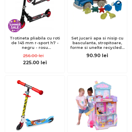
Trotineta pliabila cu roti
Set jucarii apa si nisip cu
de 145 mm r-sport h7 -
basculanta, stropitoare,
negru - rosu
forme si unelte recycled -
edeedih7rosu
okeagi6250-0ric
90.90
lei
256.00
lei
225.00
lei