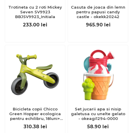
Trotineta cu 2 roti Mickey
Casuta de joaca din lemn
Seven SV9923
pentru papusi candy
BBJSV9923_Initiala
castle - okekk20242
233.00
lei
965.90
lei
Bicicleta copii Chicco
Set jucarii apa si nisip
Green Hopper ecologica
galetusa cu unelte gelato
pentru echilibru, 18luni+
- okeagi1294-0000
CHC11055-1
310.38
lei
58.90
lei