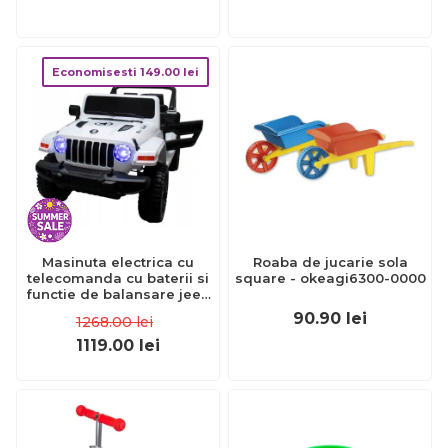
Economisesti
149.00
lei
Masinuta electrica cu
Roaba de jucarie sola
telecomanda cu baterii si
square - okeagi6300-0000
functie de balansare jeep
x10 ts-159 r-sport - alb
90.90
lei
1268.00
lei
edeedits-159alb
1119.00
lei