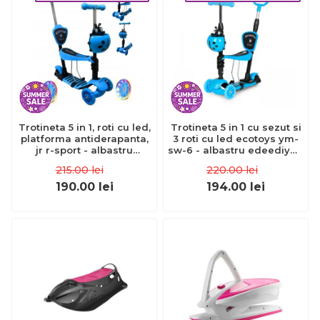
Trotineta 5 in 1, roti cu led,
Trotineta 5 in 1 cu sezut si
platforma antiderapanta,
3 roti cu led ecotoys ym-
jr r-sport - albastru
sw-6 - albastru edeediym-
edeedijr201blue
sw-6blue
215.00
lei
220.00
lei
190.00
lei
194.00
lei