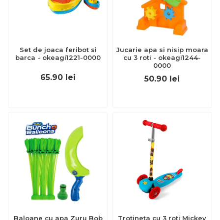
Set de joaca feribot si
Jucarie apa si nisip moara
barca - okeagi1221-0000
cu 3 roti - okeagi1244-
0000
65.90
lei
50.90
lei
Baloane cu apa Zuru Bob
Trotineta cu 3 roti Mickey