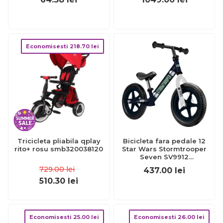
Economisesti
218.70
lei
Tricicleta pliabila qplay
Bicicleta fara pedale 12
rito+ rosu smb320038120
Star Wars Stormtrooper
Seven SV9912
BBJSV9912_Initiala
729.00
lei
437.00
lei
510.30
lei
Economisesti
25.00
lei
Economisesti
26.00
lei