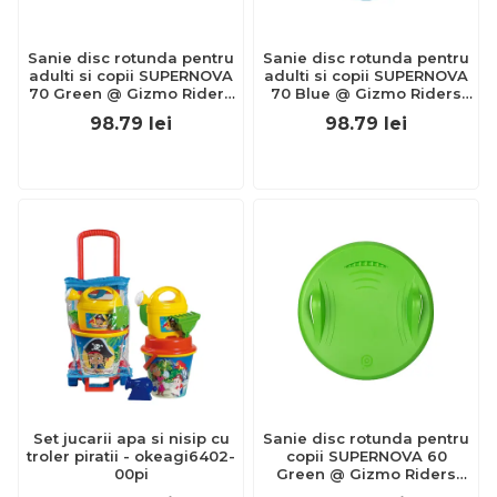
Sanie disc rotunda pentru
Sanie disc rotunda pentru
adulti si copii SUPERNOVA
adulti si copii SUPERNOVA
70 Green @ Gizmo Riders
70 Blue @ Gizmo Riders
KDGGIZ-41107892
KDGGIZ-41107891
98.79
lei
98.79
lei
Set jucarii apa si nisip cu
Sanie disc rotunda pentru
troler piratii - okeagi6402-
copii SUPERNOVA 60
00pi
Green @ Gizmo Riders
KDGGIZ-41107882