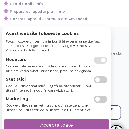
Paturi Copii - Info
Prepararea laptelui praf - Info
Dozarea laptelui - Formula Pro Advanced
Acest website foloseste cookies
Folosim cookie-uri pentru a îmbunătăți experiența pe site. Vezi
© 2026 Bebe Nou Online Store SRL
cum folosește Google datele tale aici:
Google Business Data
Responsibility
.
Află mai mult
Toate preturile sunt exprimate in lei si includ tva. Ofertele
Necesare
sunt valabile in limita stocului disponibil.
Cookie-urile necesare ajută la a face un site utilizabil
prin activarea funcţiilor de bază, precum navigarea
în pagină şi accesul la zonele securizate de pe site.
Statistici
Site-ul nu poate funcţiona corespunzător fără aceste
cookie-uri.
Cookie-urile de statistică îi ajută pe proprietarii unui
site să înţeleagă modul în care vizitatorii
interacţionează cu site-urile prin colectarea şi
Marketing
raportarea informaţiilor în mod anonim.
Cookie-urile de marketing sunt utilizate pentru a-i
urmări pe utilizatori de la un site la altul. Intenţia este
de a afişa anunţuri relevante şi antrenante pentru
utilizatorii individuali, aşadar ele sunt mai valoroase
pentru agenţiile de puiblicitate şi părţile terţe care se
Accepta toate
ocupă de publicitate.