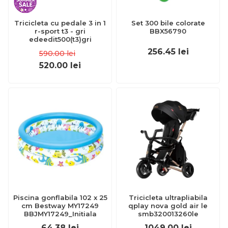
Tricicleta cu pedale 3 in 1
Set 300 bile colorate
r-sport t3 - gri
BBX56790
edeedit500(t3)gri
256.45
lei
590.00
lei
520.00
lei
Piscina gonflabila 102 x 25
Tricicleta ultrapliabila
cm Bestway MY17249
qplay nova gold air le
BBJMY17249_Initiala
smb320013260le
64.38
lei
1049.00
lei