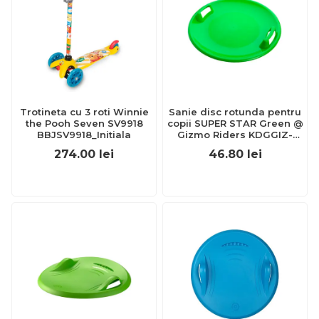
Trotineta cu 3 roti Winnie
Sanie disc rotunda pentru
the Pooh Seven SV9918
copii SUPER STAR Green @
BBJSV9918_Initiala
Gizmo Riders KDGGIZ-
41106261
274.00
lei
46.80
lei