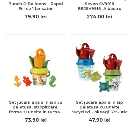
Bunch O Balloons - Rapid
Seven SV9916
Fill cu 1 lansator
BBJSV9916_Albastru
79.90
lei
274.00
lei
Set jucarii apa si nisip cu
Set jucarii apa si nisip
galetusa, stropitoare,
galetusa cu unelte
forme si unelte in rucsac
recycled - okeagi1335-0ric
poppy - okeagi7245-poppy
73.90
lei
47.90
lei