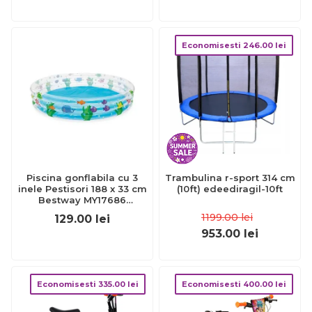
Economisesti
246.00
lei
Piscina gonflabila cu 3
Trambulina r-sport 314 cm
inele Pestisori 188 x 33 cm
(10ft) edeediragil-10ft
Bestway MY17686
BBJMY17686_Albastru
1199.00
lei
129.00
lei
953.00
lei
Economisesti
335.00
lei
Economisesti
400.00
lei