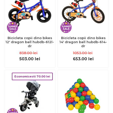
Bicicleta copii dino bikes
Bicicleta copii dino bikes
12' dragon ball hubdb-612l-
14' dragon ball hubdb-614-
dr
dr
838.00
lei
1053.00
lei
503.00
lei
653.00
lei
Economisesti
70.00
lei