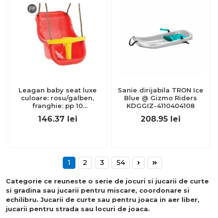
Leagan baby seat luxe
Sanie dirijabila TRON Ice
culoare: rosu/galben,
Blue @ Gizmo Riders
franghie: pp 10
KDGGIZ-4110404108
kb131001001001
146.37
lei
208.95
lei
1
2
3
54
Categorie ce reuneste o serie de jocuri si jucarii de curte
si gradina sau jucarii pentru miscare, coordonare si
echilibru. Jucarii de curte sau pentru joaca in aer liber,
jucarii pentru strada sau locuri de joaca.