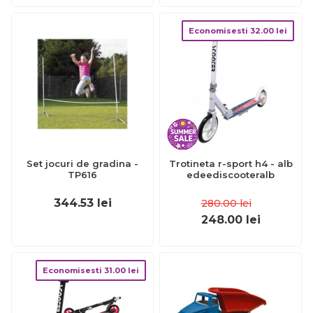
Economisesti
32.00
lei
Set jocuri de gradina -
Trotineta r-sport h4 - alb
TP616
edeediscooteralb
344.53
lei
280.00
lei
248.00
lei
Economisesti
31.00
lei