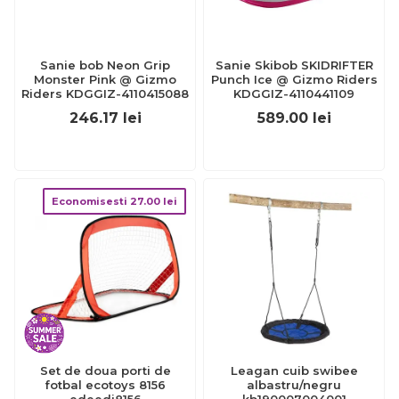
Sanie bob Neon Grip
Sanie Skibob SKIDRIFTER
Monster Pink @ Gizmo
Punch Ice @ Gizmo Riders
Riders KDGGIZ-4110415088
KDGGIZ-4110441109
246.17
lei
589.00
lei
Economisesti
27.00
lei
Set de doua porti de
Leagan cuib swibee
fotbal ecotoys 8156
albastru/negru