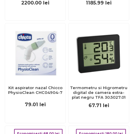
2200.00
lei
1185.99
lei
Kit aspirator nazal Chicco
Termometru si Higrometru
PhysioClean CHC04904-7
digital de camera extra-
plat negru TFA 30.5027.01
79.01
lei
67.71
lei
Economisesti
68.00
lei
Economisesti
180.00
lei