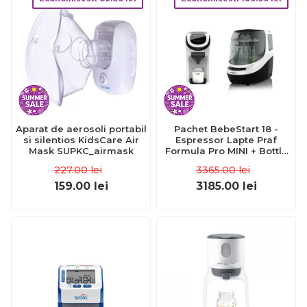
Aparat de aerosoli portabil
Pachet BebeStart 18 -
si silentios KidsCare Air
Espressor Lapte Praf
Mask SUPKC_airmask
Formula Pro MINI + Bottle
Washer Pro
227.00
lei
3365.00
lei
159.00
lei
3185.00
lei