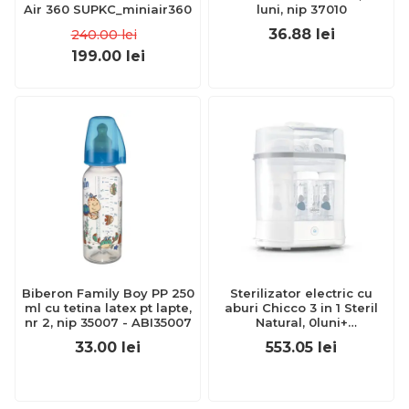
Air 360 SUPKC_miniair360
luni, nip 37010
36.88
lei
240.00
lei
199.00
lei
Biberon Family Boy PP 250
Sterilizator electric cu
ml cu tetina latex pt lapte,
aburi Chicco 3 in 1 Steril
nr 2, nip 35007 - ABI35007
Natural, 0luni+
CHC0739110-7
33.00
lei
553.05
lei