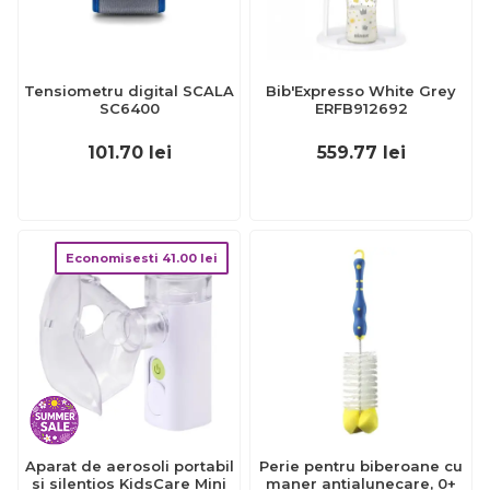
Tensiometru digital SCALA
Bib'Expresso White Grey
SC6400
ERFB912692
101.70
lei
559.77
lei
Economisesti
41.00
lei
Aparat de aerosoli portabil
Perie pentru biberoane cu
si silentios KidsCare Mini
maner antialunecare, 0+