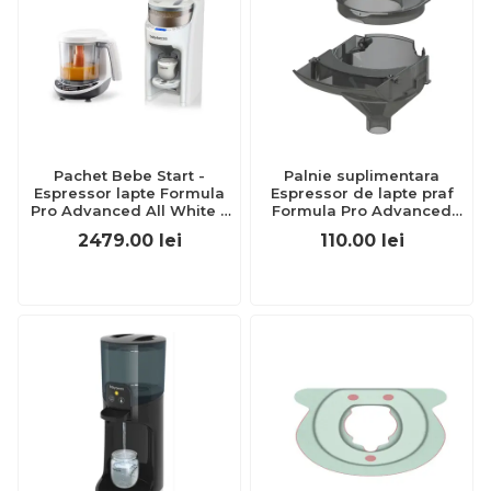
Pachet Bebe Start -
Palnie suplimentara
Espressor lapte Formula
Espressor de lapte praf
Pro Advanced All White +
Formula Pro Advanced
Robot One Step Baby Food
BabyBrezza
2479.00
lei
110.00
lei
Maker Baby Brezza