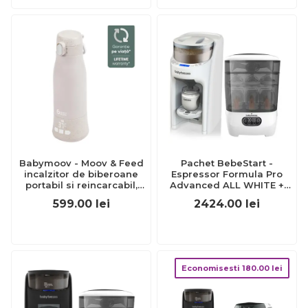
Babymoov - Moov & Feed
Pachet BebeStart -
incalzitor de biberoane
Espressor Formula Pro
portabil si reincarcabil,
Advanced ALL WHITE +
mineral beige bbba002103
Sterilizator One Step
599.00
lei
2424.00
lei
Economisesti
180.00
lei