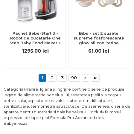
Pachet Bebe-Start 3 -
Bibs - set 2 suzete
Robot de bucatarie One
supreme fosforescente
Step Baby Food Maker +
glow silicon, tetina
Incalzitor Apa BabyBrezza
simetrica, 6 luni +-
1295.00
lei
61.00
lei
blush/vanilla bbb260357
1
2
3
90
Categoria Hranire, Igiena si Ingrijire contine o serie de produse
legate de alimentatia bebelusului, sanatatea pielii si a corpului
bebelusului, aspiratoare nazale, scutece, umidificatoare,
sterilizatoare, termometre sau scutece. De asemenea, o serie de
aparate pentru bucataria si baia bebelusului, inclusiv faimosul
espressor de lapte praf Formula Pro Advanced de la
BabyBrezza.