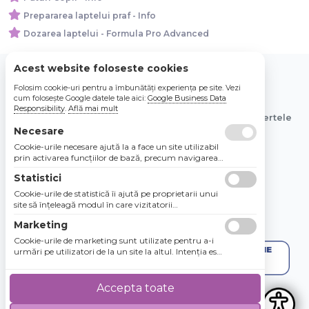
Prepararea laptelui praf - Info
Dozarea laptelui - Formula Pro Advanced
Acest website foloseste cookies
Folosim cookie-uri pentru a îmbunătăți experiența pe site. Vezi
© 2026 Bebe Nou Online Store SRL
cum folosește Google datele tale aici:
Google Business Data
Responsibility
.
Află mai mult
Toate preturile sunt exprimate in lei si includ tva. Ofertele
Necesare
sunt valabile in limita stocului disponibil.
Cookie-urile necesare ajută la a face un site utilizabil
prin activarea funcţiilor de bază, precum navigarea
în pagină şi accesul la zonele securizate de pe site.
Statistici
Site-ul nu poate funcţiona corespunzător fără aceste
cookie-uri.
Cookie-urile de statistică îi ajută pe proprietarii unui
site să înţeleagă modul în care vizitatorii
interacţionează cu site-urile prin colectarea şi
Marketing
raportarea informaţiilor în mod anonim.
Cookie-urile de marketing sunt utilizate pentru a-i
urmări pe utilizatori de la un site la altul. Intenţia este
de a afişa anunţuri relevante şi antrenante pentru
utilizatorii individuali, aşadar ele sunt mai valoroase
pentru agenţiile de puiblicitate şi părţile terţe care se
Accepta toate
ocupă de publicitate.