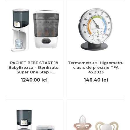
PACHET BEBE START 19
Termometru si Higrometru
BabyBrezza - Sterilizator
clasic de precizie TFA
Super One Step +
45.2033
Incalzitor Apa BabyBrezza
1240.00
lei
146.40
lei