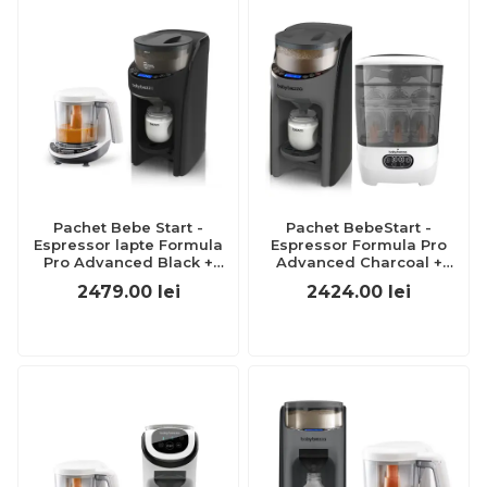
Pachet Bebe Start -
Pachet BebeStart -
Espressor lapte Formula
Espressor Formula Pro
Pro Advanced Black +
Advanced Charcoal +
Robot One Step Baby Food
Sterilizator One Step
2479.00
lei
2424.00
lei
Maker Deluxe de la Baby
Brezza