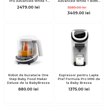
Pro Advanced White +
Advanced White + Bottle
Robot One Step Baby Food
Washer Pro
2479.00
lei
3589.00
lei
Maker Deluxe de la Baby
Brezza
3409.00
lei
Robot de bucatarie One
Espressor pentru Lapte
Step Baby Food Maker
Praf Formula Pro MINI de
Deluxe de la BabyBrezza
la Baby Brezza
880.00
lei
1375.00
lei