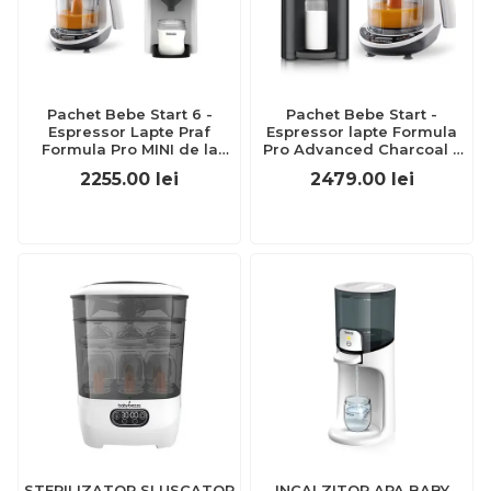
Pachet Bebe Start 6 -
Pachet Bebe Start -
Espressor Lapte Praf
Espressor lapte Formula
Formula Pro MINI de la
Pro Advanced Charcoal +
Baby Brezza + Robot One
Robot One Step Baby Food
2255.00
lei
2479.00
lei
Step Baby Food Maker
Maker Baby Brezza
Deluxe
STERILIZATOR SI USCATOR
INCALZITOR APA BABY