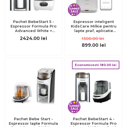
Pachet BebeStart 5 -
Espressor inteligent
Espressor Formula Pro
KidsCare Milkie pentru
Advanced White +
lapte praf, aplicatie
Sterilizator One Step
mobila, rezervor 1,8L,
2424.00
lei
1300.00
lei
autocuratare SUPKC-
APL510
899.00
lei
Economisesti
180.00
lei
Pachet Bebe Start -
Pachet BebeStart 4 -
Espressor lapte Formula
Espressor Formula Pro