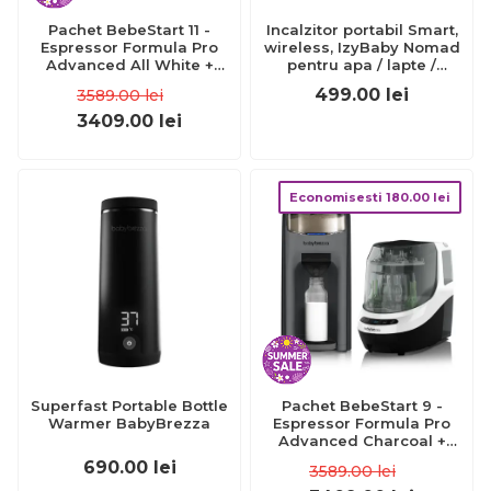
Pachet BebeStart 11 -
Incalzitor portabil Smart,
Espressor Formula Pro
wireless, IzyBaby Nomad
Advanced All White +
pentru apa / lapte /
Bottle Washer Pro
formula de lapte praf -
499.00
lei
3589.00
lei
UNV1001
3409.00
lei
Economisesti
180.00
lei
Superfast Portable Bottle
Pachet BebeStart 9 -
Warmer BabyBrezza
Espressor Formula Pro
Advanced Charcoal +
Bottle Washer Pro
690.00
lei
3589.00
lei