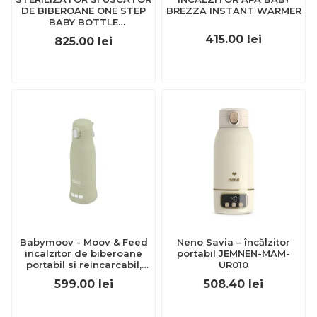
DE BIBEROANE ONE STEP
BREZZA INSTANT WARMER
BABY BOTTLE
BABYBREZZA
415.00
lei
825.00
lei
Babymoov - Moov & Feed
Neno Savia – încălzitor
incalzitor de biberoane
portabil JEMNEN-MAM-
portabil si reincarcabil,
UR010
Sage Green bbba002104
599.00
lei
508.40
lei