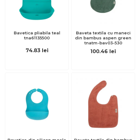
Bavetica pliabila teal
Baveta textila cu maneci
tna61135500
din bambus aspen green
tnatm-bav03-530
74.83
lei
100.46
lei