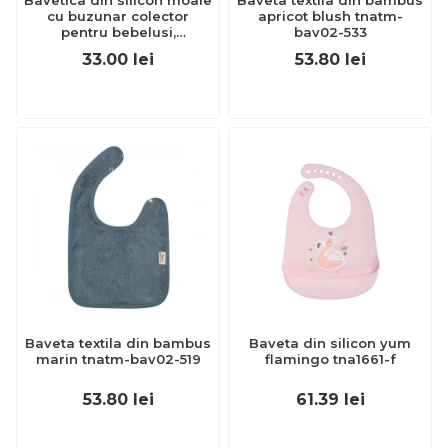
Bavetica din silicon moale
Baveta textila din bambus
cu buzunar colector
apricot blush tnatm-
pentru bebelusi,
bav02-533
antibacteriana, reglabila,
33.00
lei
53.80
lei
albastra, Reer Eat`n Tidy
25033
Baveta textila din bambus
Baveta din silicon yum
marin tnatm-bav02-519
flamingo tna1661-f
53.80
lei
61.39
lei