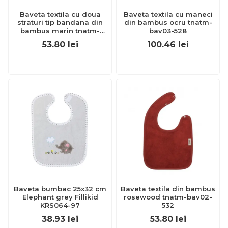
Baveta textila cu doua
Baveta textila cu maneci
straturi tip bandana din
din bambus ocru tnatm-
bambus marin tnatm-
bav03-528
bav09-519
53.80
lei
100.46
lei
Baveta bumbac 25x32 cm
Baveta textila din bambus
Elephant grey Fillikid
rosewood tnatm-bav02-
KRS064-97
532
38.93
lei
53.80
lei