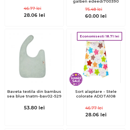
galben edeedi700390
46.77
lei
75.48
lei
28.06
lei
60.00
lei
Economisesti
18.71
lei
Baveta textila din bambus
Sort alaptare - Stele
sea blue tnatm-bav02-529
colorate ADDTA108
53.80
lei
46.77
lei
28.06
lei