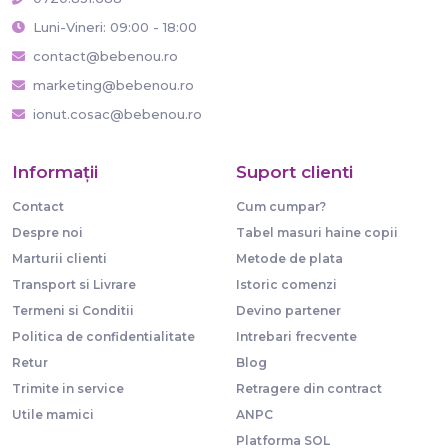
Luni-Vineri: 09:00 - 18:00
contact@bebenou.ro
marketing@bebenou.ro
ionut.cosac@bebenou.ro
Informaţii
Suport clienti
Contact
Cum cumpar?
Despre noi
Tabel masuri haine copii
Marturii clienti
Metode de plata
Transport si Livrare
Istoric comenzi
Termeni si Conditii
Devino partener
Politica de confidentialitate
Intrebari frecvente
Retur
Blog
Trimite in service
Retragere din contract
Utile mamici
ANPC
Platforma SOL