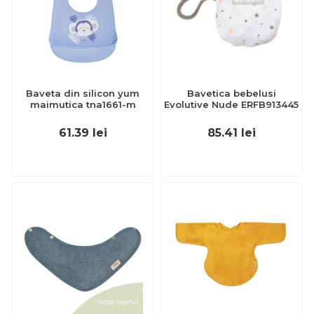
Baveta din silicon yum
Bavetica bebelusi
maimutica tna1661-m
Evolutive Nude ERFB913445
61.39
lei
85.41
lei