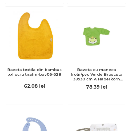
Baveta textila din bambus
Baveta cu maneca
xxl ocru tnatm-bav06-528
frotir/pvc Verde Broscuta
39x30 cm A Haberkorn
KRS764458_507136_2
62.08
lei
78.39
lei