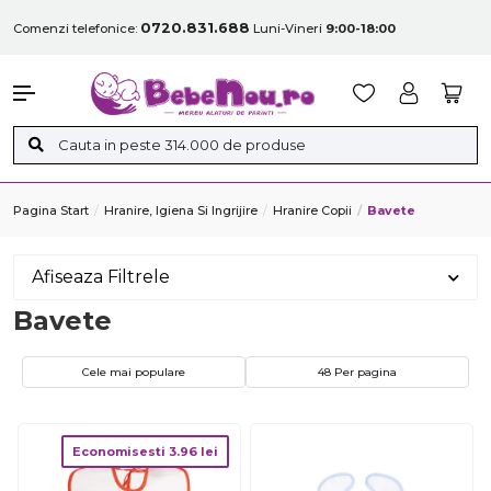
0720.831.688
Comenzi telefonice:
Luni-Vineri
9:00-18:00
Pagina Start
Hranire, Igiena Si Ingrijire
Hranire Copii
Bavete
Afiseaza Filtrele
Bavete
Cele mai populare
48 Per pagina
Economisesti
3.96
lei