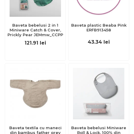
Baveta bebelusi 2 in 1
Baveta plastic Beaba Pink
Miniware Catch & Cover,
ERFB913458
Prickly Pear JEMmw_CCPP
43.34
lei
121.91
lei
Baveta textila cu maneci
Baveta bebelusi Miniware
din bambus father grey
Roll & Lock, 100% din