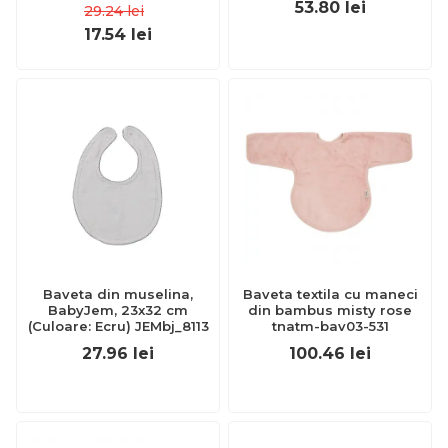
53.80
lei
29.24
lei
17.54
lei
Baveta din muselina,
Baveta textila cu maneci
BabyJem, 23x32 cm
din bambus misty rose
(Culoare: Ecru) JEMbj_8113
tnatm-bav03-531
27.96
lei
100.46
lei