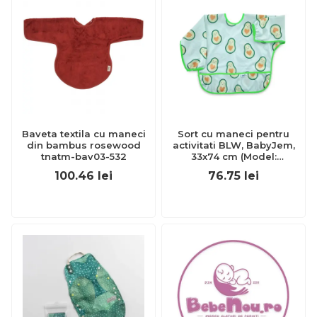
Baveta textila cu maneci
Sort cu maneci pentru
din bambus rosewood
activitati BLW, BabyJem,
tnatm-bav03-532
33x74 cm (Model:
Avocado) JEMbj_7843
100.46
lei
76.75
lei