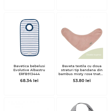
Bavetica bebelusi
Baveta textila cu doua
Evolutive Albastru
straturi tip bandana din
ERFB913444
bambus misty rose tnatm-
bav09-531
68.34
lei
53.80
lei