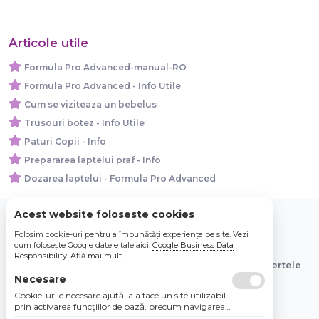
Articole utile
Formula Pro Advanced-manual-RO
Formula Pro Advanced - Info Utile
Cum se viziteaza un bebelus
Trusouri botez - Info Utile
Paturi Copii - Info
Prepararea laptelui praf - Info
Dozarea laptelui - Formula Pro Advanced
Acest website foloseste cookies
Folosim cookie-uri pentru a îmbunătăți experiența pe site. Vezi
© 2026 Bebe Nou Online Store SRL
cum folosește Google datele tale aici:
Google Business Data
Responsibility
.
Află mai mult
Toate preturile sunt exprimate in lei si includ tva. Ofertele
Necesare
sunt valabile in limita stocului disponibil.
Cookie-urile necesare ajută la a face un site utilizabil
prin activarea funcţiilor de bază, precum navigarea
în pagină şi accesul la zonele securizate de pe site.