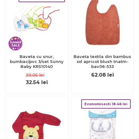
Baveta cu snur,
Baveta textila din bambus
bumbac/pvc 3/set Sunny
xxl apricot blush tnatm-
Baby KRS10140
bav06-533
62.08
lei
39.05
lei
32.54
lei
Economisesti
18.46
lei