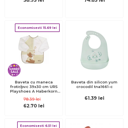
38.93
lei
74.83
lei
Economisesti
15.69
lei
Baveta cu maneca
Baveta din silicon yum
frotir/pvc 39x30 cm URS
crocodil tna1661-c
Playshoes A Haberkorn
KRS765733-507197-621
61.39
lei
78.39
lei
62.70
lei
Economisesti
6.51
lei