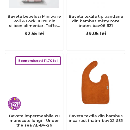
Baveta bebelusi Miniware
Baveta textila tip bandana
Roll & Lock, 100% din
din bambus misty roze
silicon alimentar, Toffee
tnatm-bav08-531
JEMmw_SBIBT
92.55
lei
39.05
lei
Economisesti
11.70
lei
Baveta impermeabila cu
Baveta textila din bambus
manecute lungi - Under
inca rust tnatm-bav02-535
the sea AL-BV-26