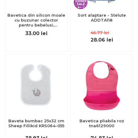
Bavetica din silicon moale
Sort alaptare - Stelute
cu buzunar colector
ADDTA118
pentru bebelusi,
antibacteriana, reglabila,
46.77
lei
33.00
lei
roz, Reer Eat`n Tidy 25044
28.06
lei
Baveta bumbac 25x32 cm
Bavetica pliabila roz
Sheep Fillikid KRS064-055
tna6129000