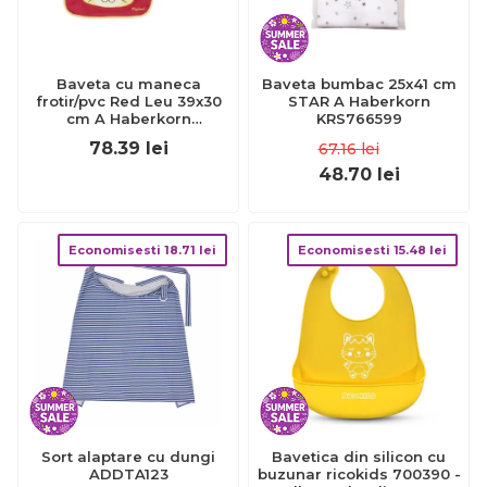
Baveta cu maneca
Baveta bumbac 25x41 cm
frotir/pvc Red Leu 39x30
STAR A Haberkorn
cm A Haberkorn
KRS766599
KRS764458_507136_1
78.39
lei
67.16
lei
48.70
lei
Economisesti
18.71
lei
Economisesti
15.48
lei
Sort alaptare cu dungi
Bavetica din silicon cu
ADDTA123
buzunar ricokids 700390 -