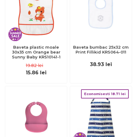
Baveta plastic moale
Baveta bumbac 25x32 cm
30x35 cm Orange bear
Print Fillikid KRS064-011
Sunny Baby KRS10141-1
38.93
lei
19.82
lei
15.86
lei
Economisesti
18.71
lei