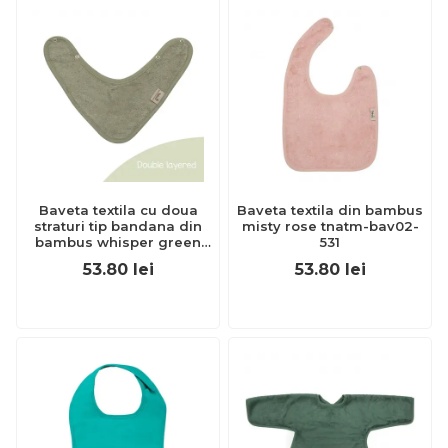
Baveta textila cu doua
Baveta textila din bambus
straturi tip bandana din
misty rose tnatm-bav02-
bambus whisper green
531
tnatm-bav09-540
53.80
lei
53.80
lei