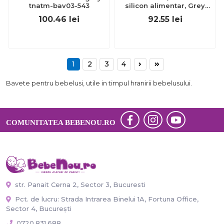
tnatm-bav03-543
silicon alimentar, Grey
JEMmw_SBIBG
100.46
lei
92.55
lei
1
2
3
4
Bavete pentru bebelusi, utile in timpul hranirii bebelusului.
COMUNITATEA BEBENOU.RO
str. Panait Cerna 2, Sector 3, Bucuresti
Pct. de lucru: Strada Intrarea Binelui 1A, Fortuna Office,
Sector 4, București
0720.831.688