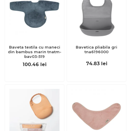
Baveta textila cu maneci
Bavetica pliabila gri
din bambus marin tnatm-
tna6196000
bav03-519
74.83
lei
100.46
lei