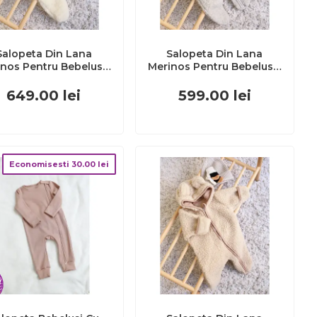
Salopeta Din Lana
Salopeta Din Lana
nos Pentru Bebelusi ,
Merinos Pentru Bebelusi ,
 Naturala ,
Gray Caldura Naturala ,
rsulet De Plus, 6-18
Zursulet De Plus, 0-6 Luni
649.00
lei
599.00
lei
Luni Pjbc4631
Pjbc9967
Economisesti
30.00
lei