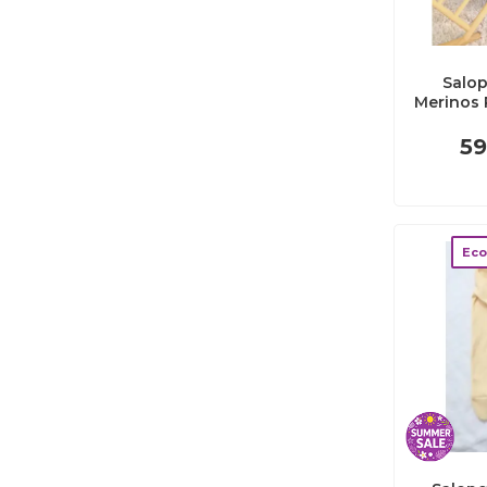
Salop
Merinos 
Brownie (ma
Natural
59
Plu
Eco