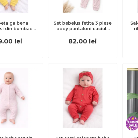
peta galbena
Set bebelus fetita 3 piese
Sa
si din bumbac
body pantaloni caciula
r
asturi si bentita,
bumbac ribat roz deschis
b
bila si delicata
trpb0163
9.00
lei
82.00
lei
tram0025