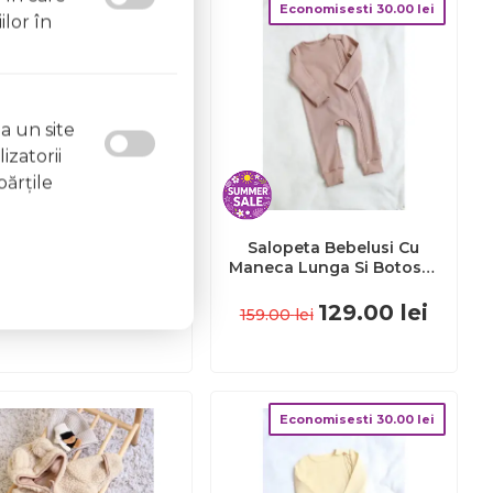
Economisesti
30.00
lei
ilor în
a un site
izatorii
părţile
lopeta Bebelusi Din
Salopeta Bebelusi Cu
na Merinos , Crem
Maneca Lunga Si Botosei,
Moale, Naturala Si
Inchidere Cu Fermoar, Bej
ermoreglatoare, 62
Fluid, Marimea 74
299.00
lei
129.00
lei
159.00
lei
Pjbc9897
Pjb4195887
Economisesti
30.00
lei