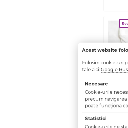
Ec
Acest website fol
Folosim cookie-uri 
tale aici:
Google Busi
Necesare
Salope
Maneca L
Cookie-urile necesar
Cu Fermo
precum navigarea în
Alb, S
229.00
l
poate funcţiona co
P
Statistici
Cookie-urile de stat