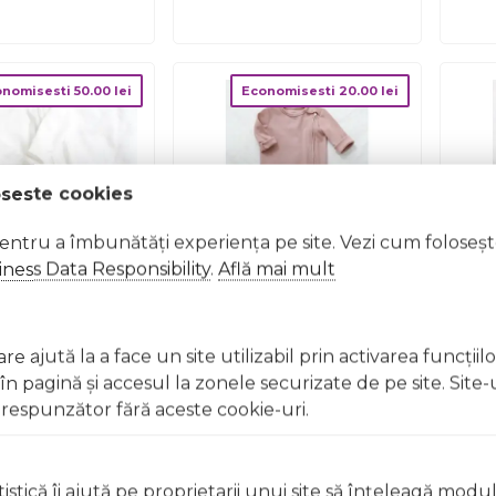
onomisesti
50.00
lei
Economisesti
20.00
lei
oseste cookies
pentru a îmbunătăți experiența pe site. Vezi cum foloseș
ness Data Responsibility
.
Află mai mult
ta Bebelusi Cu
Salopeta Bebelusi Cu
Sa
unga, Inchidere
Maneca Lunga Si Botosei,
Mane
e ajută la a face un site utilizabil prin activarea funcţiil
ar, Marimea 86,
Inchidere Cu Fermoar, Bej
In
 pagină şi accesul la zonele securizate de pe site. Site-
et De 2 Bucati
Fluid, Marimea 68
Verd
179.00
lei
119.00
lei
ei
139.00
lei
13
respunzător fără aceste cookie-uri.
jb4195726
Pjb4195788
istică îi ajută pe proprietarii unui site să înţeleagă modu