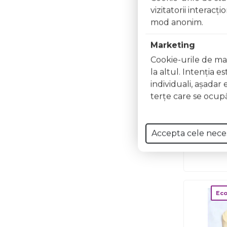
vizitatorii interacţ
mod anonim.
Marketing
Cookie-urile de mar
la altul. Intenţia e
individuali, aşadar 
terţe care se ocupă
Salopet
Lana Mer
Moale
Accepta cele nece
Termor
29
Eco