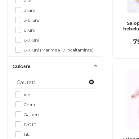
2 ani
3 luni
3-6 luni
Salo
bebelu
6 luni
ribat cu n
conforta
6-9 luni
7
6-9 luni (Marimea 19 incaltaminte)
9 luni
Culoare
9-12 luni
Sterge
9-12 luni (Marimea 20 incaltaminte)
Alb
Crem
Galben
IVOIR
Lila