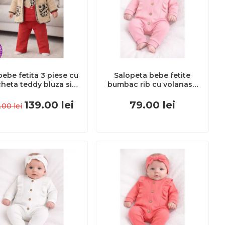
bebe fetita 3 piese cu
Salopeta bebe fetite
cheta teddy bluza si
bumbac rib cu volanase
ntaloni rosii tinuta
si bentita set roz
uroasa iarna trpb0171
tram0037
139.00
lei
79.00
lei
.00
lei