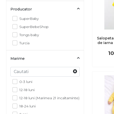
Producator
SuperBaby
SuperBebeShop
Tongs baby
Salopeta
de iarna
Turcia
baby (C
Mari
10
JEM
Marime
Sterge
0-3 luni
12-18 luni
12-18 luni (Marimea 21 incaltaminte)
18-24 luni