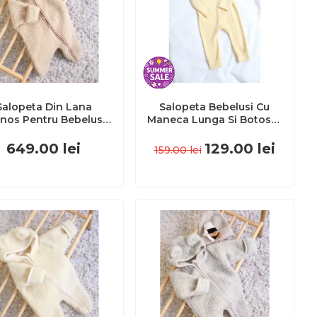
Salopeta Din Lana
Salopeta Bebelusi Cu
nos Pentru Bebelusi ,
Maneca Lunga Si Botosei,
iscuit (bej Deschis)
Inchidere Cu Fermoar,
Caldura Naturala ,
Galben Banana, Marimea
649.00
lei
129.00
lei
159.00
lei
rsulet De Plus, 6-18
74 Pjb4195856
Luni Pjbc3265