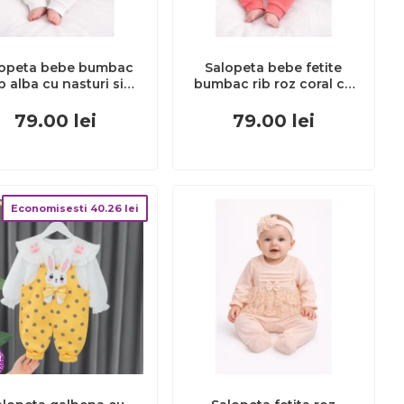
lopeta bebe bumbac
Salopeta bebe fetite
ib alba cu nasturi si
bumbac rib roz coral cu
entita set elegant
nasturi si bentita set
tram0038
tram0039
79.00
lei
79.00
lei
Economisesti
40.26
lei