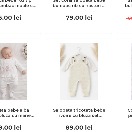
ta bebe roz tip
Set corai salopeta bebe
S
bumbac moale cu
bumbac rib cu nasturi si
bul
verall trpb0105
bentita tram0036
di
6.00
lei
79.00
lei
10
inc
de5.
eta bebe alba
Salopeta tricotata bebe
C
bluza cu maneca
ivoire cu bluza set
p
derie delicata si
elegant premium
te trpb0185
tram2202-1
brod
9.00
lei
89.00
lei