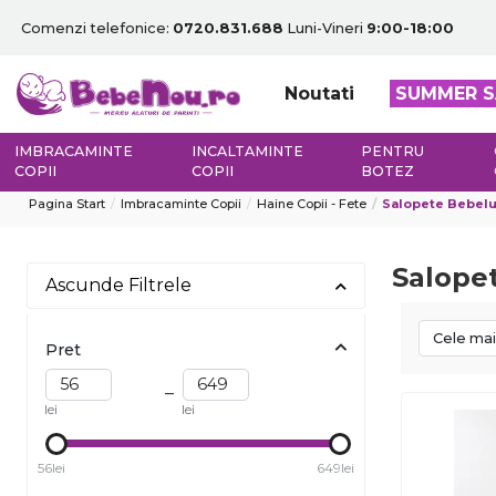
Comenzi telefonice:
0720.831.688
Luni-Vineri
9:00-18:00
Noutati
SUMMER S
IMBRACAMINTE
INCALTAMINTE
PENTRU
COPII
COPII
BOTEZ
Pagina Start
Imbracaminte Copii
Haine Copii - Fete
Salopete Bebel
Salope
Ascunde Filtrele
Cele mai
Pret
–
lei
lei
56lei
649lei