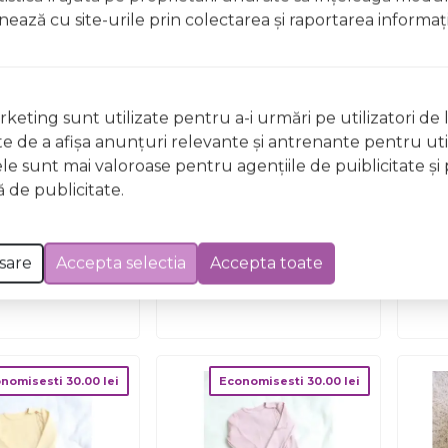
Economisesti
30.00
lei
ionează cu site-urile prin colectarea şi raportarea informaţi
keting sunt utilizate pentru a-i urmări pe utilizatori de l
ste de a afişa anunţuri relevante şi antrenante pentru util
ele sunt mai valoroase pentru agenţiile de puiblicitate şi 
 de publicitate.
a Bebelusi Din
Salopeta Bebelusi Cu
Sa
inos , Crem
Maneca Lunga Si Botosei,
La
, Naturala Si
Inchidere Cu Fermoar,
sare
Accepta selectia
Accepta toate
eglatoare, 56
Galben Banana, Marimea
T
9.00
lei
129.00
lei
159.00
lei
Pjbc2011
80 Pjb4195863
nomisesti
30.00
lei
Economisesti
30.00
lei