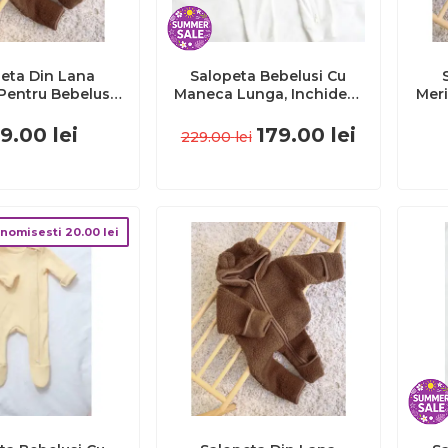
eta Din Lana
Salopeta Bebelusi Cu
Pentru Bebelusi ,
Maneca Lunga, Inchidere
Meri
ro) Caldura
Cu Fermoar, Marimea 74,
Cream Caldura
a , Zursulet De
Alb, Set De 2 Bucati
Zu
9.00
lei
179.00
lei
229.00
lei
s, 0-6 Luni Pjbc4118
Pjb4195702
nomisesti
20.00
lei