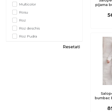
Salope
Multicolor
pijama 
capse o
Rosu
5
Roz
Roz deschis
Roz Pudra
Turcoaz
Resetati
Salop
bumbac 
lunga bro
sose
8