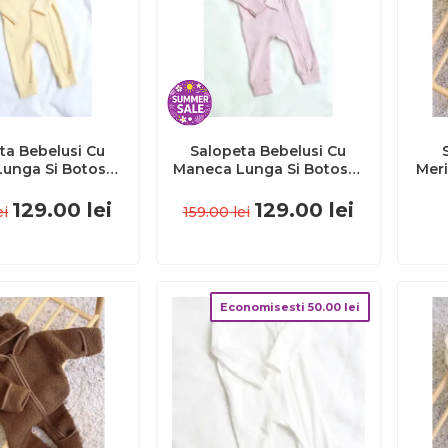
ta Bebelusi Cu
Salopeta Bebelusi Cu
unga Si Botosei,
Maneca Lunga Si Botosei,
Meri
re Cu Fermoar,
Inchidere Cu Fermoar,
B
Banana, Marimea
Roz Trandafir, Marimea
129.00
lei
129.00
lei
ei
159.00
lei
Pjb4195870
86 Pjb4195931
Zu
Economisesti
50.00
lei