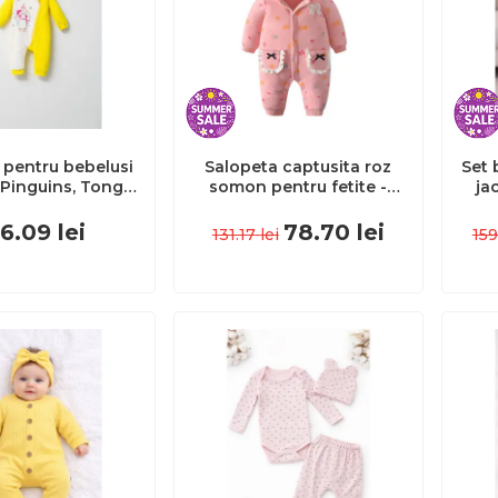
 pentru bebelusi
Salopeta captusita roz
Set 
 Pinguins, Tongs
somon pentru fetite -
ja
uloare: Galben,
Fundite colorate
pa
me: 6-9 luni)
MDQ6214-2
cald
6.09
lei
78.70
lei
131.17
lei
159
tgs_4531_6