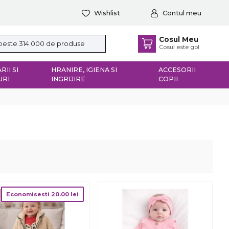
Wishlist
Contul meu
Cosul Meu
Cosul este gol
RII SI
HRANIRE, IGIENA SI
ACCESORII
URI
INGRIJIRE
COPII
Economisesti
20.00
lei