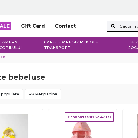
ALE
Gift Card
Contact
CAMERA
CARUCIOARE SI ARTICOLE
JUCA
COPILULUI
TRANSPORT
JOC
use
te bebeluse
 populare
48 Per pagina
Economisesti
52.47
lei