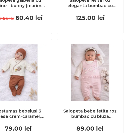
alopeta galbena cu
Salopeta fetita roz
ine - bunny (marime
eleganta bumbac cu
sponibila: 12-18 luni
dantela si bentita set
(marimea 21
premium trpb0124
60.40
lei
125.00
lei
0.66
lei
altaminte)) md1304-
12-18 luni (marimea 21
incaltaminte)
ostumas bebelusi 3
Salopeta bebe fetita roz
iese crem-caramel,
bumbac cu bluza
bumbac premium,
integrata broderie
erie florala trpb0041-
delicata inchidere capse
79.00
lei
89.00
lei
cp1
trpb0186