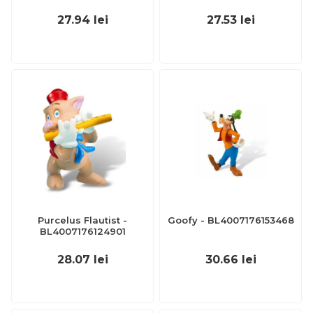
27.94
lei
27.53
lei
Purcelus Flautist -
Goofy - BL4007176153468
BL4007176124901
28.07
lei
30.66
lei