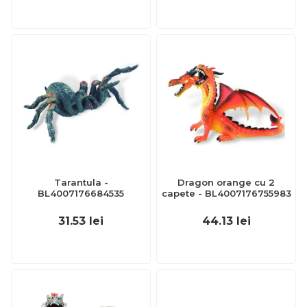
Tarantula -
Dragon orange cu 2
BL4007176684535
capete - BL4007176755983
31.53
lei
44.13
lei