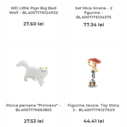
WD Little Pigs Big Bad
Set Mica Sirena - 2
Wolf - BL4007176124932
figurine -
BL4007176134375
27.60
lei
77.34
lei
Pisica persana "Princess" -
Figurina Jessie, Toy Story
BL4007176663653
3 - BL4007176127629
27.53
lei
44.41
lei