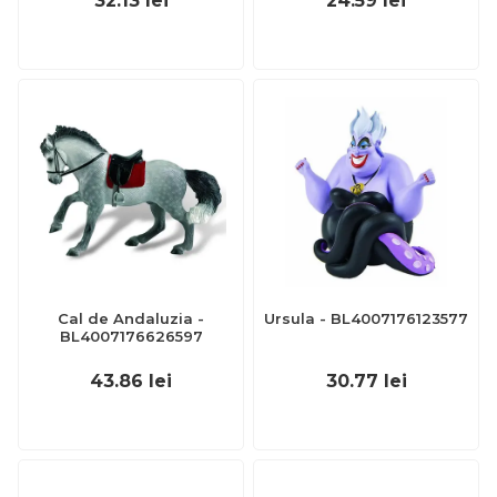
32.13
lei
24.59
lei
Cal de Andaluzia -
Ursula - BL4007176123577
BL4007176626597
43.86
lei
30.77
lei