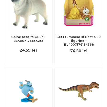
Caine rasa "MOPS" -
Set Frumoasa si Bestia - 2
BL4007176654255
figurine -
BL4007176134368
24.59
lei
74.50
lei