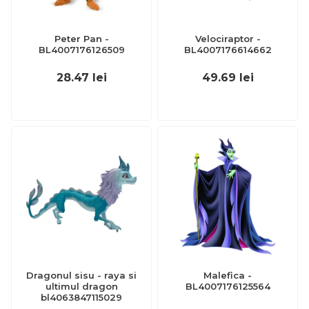
Peter Pan -
Velociraptor -
BL4007176126509
BL4007176614662
28.47
lei
49.69
lei
Dragonul sisu - raya si
Malefica -
ultimul dragon
BL4007176125564
bl4063847115029