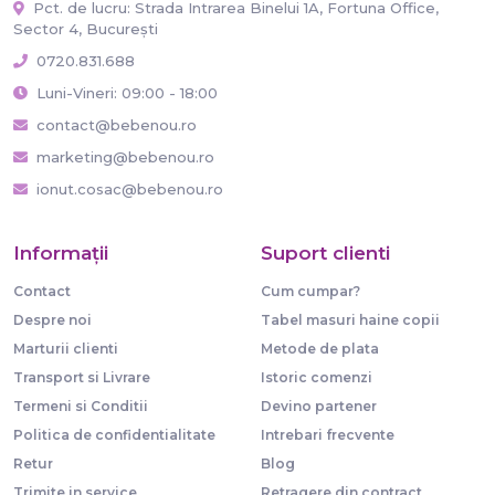
Pct. de lucru: Strada Intrarea Binelui 1A, Fortuna Office,
Sector 4, București
0720.831.688
Luni-Vineri: 09:00 - 18:00
contact@bebenou.ro
marketing@bebenou.ro
ionut.cosac@bebenou.ro
Informaţii
Suport clienti
Contact
Cum cumpar?
Despre noi
Tabel masuri haine copii
Marturii clienti
Metode de plata
Transport si Livrare
Istoric comenzi
Termeni si Conditii
Devino partener
Politica de confidentialitate
Intrebari frecvente
Retur
Blog
Trimite in service
Retragere din contract