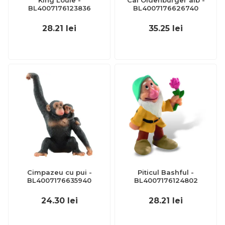
King Louie -
Cal Oldenburger alb -
BL4007176123836
BL4007176626740
28.21
lei
35.25
lei
Cimpazeu cu pui -
Piticul Bashful -
BL4007176635940
BL4007176124802
24.30
lei
28.21
lei