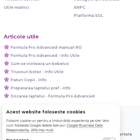
Utile mamici
ANPC
Platforma SOL
Articole utile
Formula Pro Advanced-manual-RO
Formula Pro Advanced - Info Utile
Cum se viziteaza un bebelus
Trusouri botez - Info Utile
Paturi Copii - Info
Prepararea laptelui praf - Info
Dozarea laptelui - Formula Pro Advanced
Acest website foloseste cookies
Folosim cookie-uri pentru a îmbunătăți experiența pe site. Vezi
© 2026 Bebe Nou Online Store SRL
cum folosește Google datele tale aici:
Google Business Data
Responsibility
.
Află mai mult
Toate preturile sunt exprimate in lei si includ tva. Ofertele