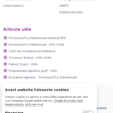
Utile mamici
ANPC
Platforma SOL
Articole utile
Formula Pro Advanced-manual-RO
Formula Pro Advanced - Info Utile
Cum se viziteaza un bebelus
Trusouri botez - Info Utile
Paturi Copii - Info
Prepararea laptelui praf - Info
Dozarea laptelui - Formula Pro Advanced
Acest website foloseste cookies
Folosim cookie-uri pentru a îmbunătăți experiența pe site. Vezi
© 2026 Bebe Nou Online Store SRL
cum folosește Google datele tale aici:
Google Business Data
Responsibility
.
Află mai mult
Toate preturile sunt exprimate in lei si includ tva. Ofertele
Necesare
sunt valabile in limita stocului disponibil.