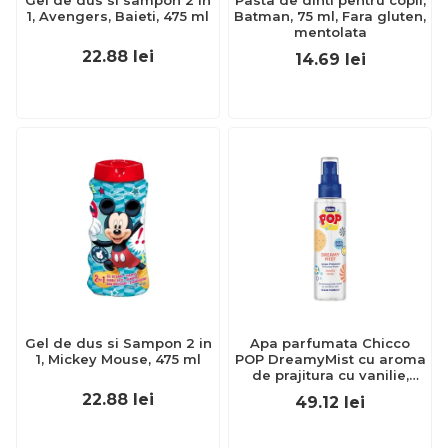
Gel de dus si sampon 2 in
Pasta de dinti pentru copii,
1, Avengers, Baieti, 475 ml
Batman, 75 ml, Fara gluten,
mentolata
22.88
lei
14.69
lei
Gel de dus si Sampon 2 in
Apa parfumata Chicco
1, Mickey Mouse, 475 ml
POP DreamyMist cu aroma
de prajitura cu vanilie,
formula vegana, pentru
22.88
lei
49.12
lei
copii si adolescenti 150 ml
CHC12378-9