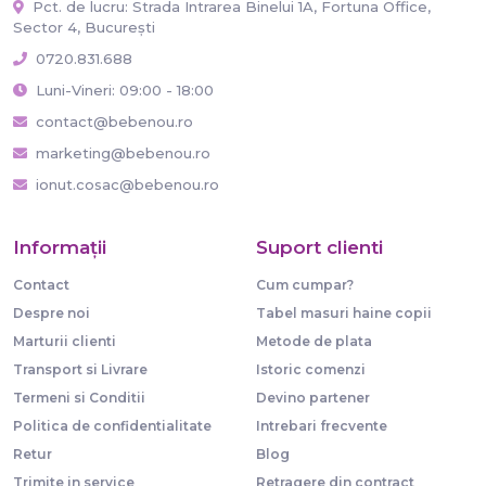
Pct. de lucru: Strada Intrarea Binelui 1A, Fortuna Office,
Sector 4, București
0720.831.688
Luni-Vineri: 09:00 - 18:00
contact@bebenou.ro
marketing@bebenou.ro
ionut.cosac@bebenou.ro
Informaţii
Suport clienti
Contact
Cum cumpar?
Despre noi
Tabel masuri haine copii
Marturii clienti
Metode de plata
Transport si Livrare
Istoric comenzi
Termeni si Conditii
Devino partener
Politica de confidentialitate
Intrebari frecvente
Retur
Blog
Trimite in service
Retragere din contract