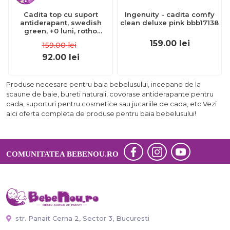
Cadita top cu suport
Ingenuity - cadita comfy
antiderapant, swedish
clean deluxe pink bbb17138
green, +0 luni, rotho
babydesign
159.00
lei
159.00
lei
92.00
lei
Produse necesare pentru baia bebelusului, incepand de la
scaune de baie, bureti naturali, covorase antiderapante pentru
cada, suporturi pentru cosmetice sau jucariile de cada, etc.Vezi
aici oferta completa de produse pentru baia bebelusului!
COMUNITATEA BEBENOU.RO
str. Panait Cerna 2, Sector 3, Bucuresti