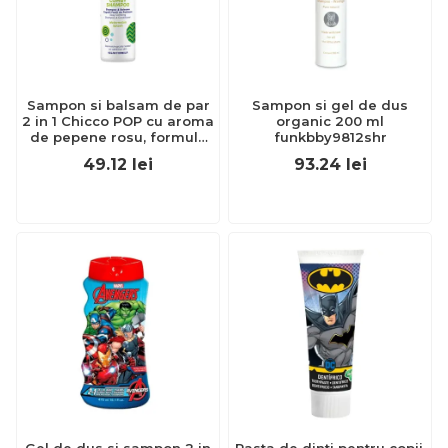
Sampon si balsam de par
Sampon si gel de dus
2 in 1 Chicco POP cu aroma
organic 200 ml
de pepene rosu, formula
funkbby9812shr
vegana, pentru copii si
49.12
lei
93.24
lei
adolescenti, 250 ml
CHC12373-9