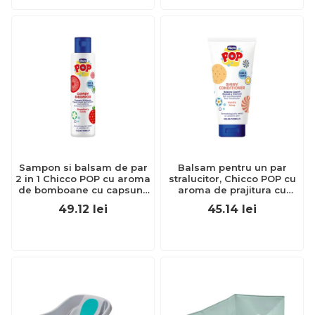
Sampon si balsam de par
Balsam pentru un par
2 in 1 Chicco POP cu aroma
stralucitor, Chicco POP cu
de bomboane cu capsuni,
aroma de prajitura cu
formula vegana, pentru
vanilie, formula vegana,
49.12
lei
45.14
lei
copii si adolescenti 250 ml
pentru copii si adolescenti,
CHC12372-9
150 ml CHC12374-9