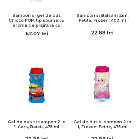
Sampon si gel de dus
Sampon si Balsam 2in1,
Chicco POP, tip spuma cu
Fetite, Frozen, 400 ml
aroma de prajitura cu
vanilie, formula vegana,
22.88
lei
62.07
lei
pentru copii si adolescenti,
200 ml CHC12369-9
Gel de dus si sampon 2 in
Gel de dus si sampon 2 in
1, Cars, Baieti, 475 ml
1, Frozen, Fetite, 475 ml