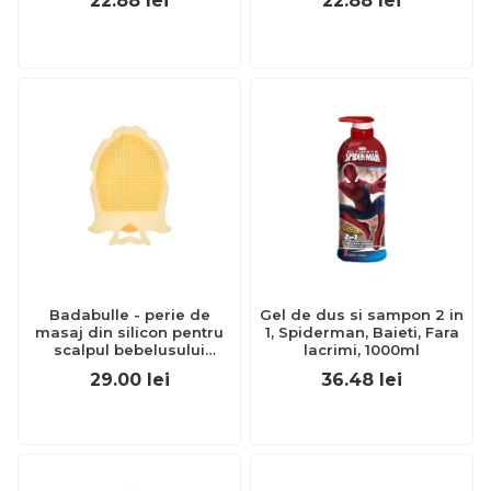
22.88
lei
22.88
lei
Badabulle - perie de
Gel de dus si sampon 2 in
masaj din silicon pentru
1, Spiderman, Baieti, Fara
scalpul bebelusului
lacrimi, 1000ml
bbbb032007
29.00
lei
36.48
lei