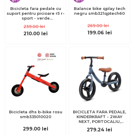
Bicicleta fara pedale cu
Balance bike qplay tech
suport pentru picioare r5 r-
negru smb321qptech60
sport - verde
edeeditsr1verde
269.00
lei
239.00
lei
199.06
lei
210.00
lei
Bicicleta dhs b-bike rosu
BICICLETA FARA PEDALE,
smb335010020
KINDERKRAFT - 2WAY
NEXT, PORTOCALIU,
12INCH, BLUE SKY
299.00
lei
279.24
lei
VIVKR2WAY22BLU0000