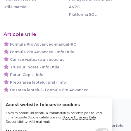
Utile mamici
ANPC
Platforma SOL
Articole utile
Formula Pro Advanced-manual-RO
Formula Pro Advanced - Info Utile
Cum se viziteaza un bebelus
Trusouri botez - Info Utile
Paturi Copii - Info
Prepararea laptelui praf - Info
Dozarea laptelui - Formula Pro Advanced
Acest website foloseste cookies
Folosim cookie-uri pentru a îmbunătăți experiența pe site. Vezi
© 2026 Bebe Nou Online Store SRL
cum folosește Google datele tale aici:
Google Business Data
Responsibility
.
Află mai mult
Toate preturile sunt exprimate in lei si includ tva. Ofertele