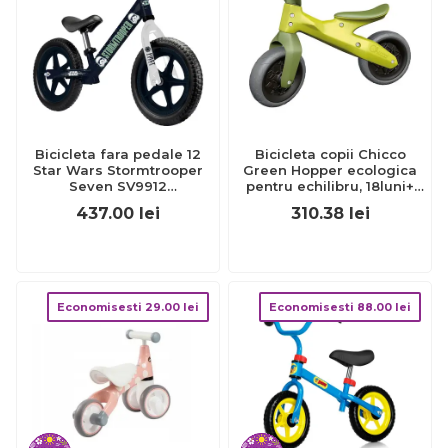
Bicicleta fara pedale 12
Bicicleta copii Chicco
Star Wars Stormtrooper
Green Hopper ecologica
Seven SV9912
pentru echilibru, 18luni+
BBJSV9912_Initiala
CHC11055-1
437.00
lei
310.38
lei
Economisesti
29.00
lei
Economisesti
88.00
lei