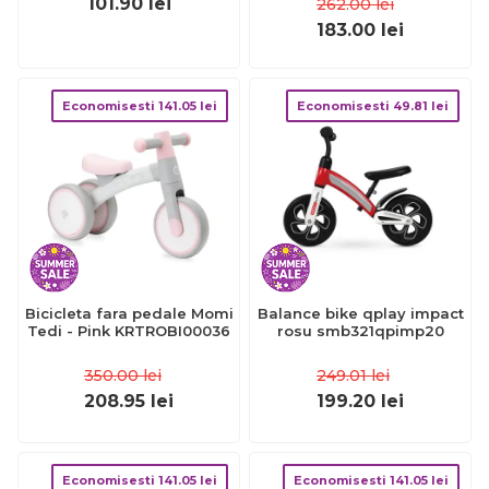
101.90
lei
262.00
lei
183.00
lei
Economisesti
141.05
lei
Economisesti
49.81
lei
Bicicleta fara pedale Momi
Balance bike qplay impact
Tedi - Pink KRTROBI00036
rosu smb321qpimp20
350.00
lei
249.01
lei
208.95
lei
199.20
lei
Economisesti
141.05
lei
Economisesti
141.05
lei