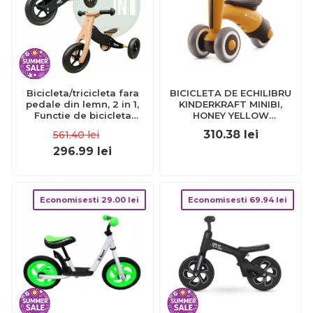
Bicicleta/tricicleta fara
BICICLETA DE ECHILIBRU
pedale din lemn, 2 in 1,
KINDERKRAFT MINIBI,
Functie de bicicleta
HONEY YELLOW
echilibru, Sa reglabila,
VIVKRMIBI00YEL0000
310.38
lei
561.40
lei
Manere antiderapante,
Roti ajustabile, 18 luni – 3
296.99
lei
ani, Free2Move, Brown
Black BYN42851
Economisesti
29.00
lei
Economisesti
69.94
lei