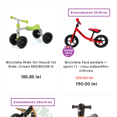
Economisesti
25.00
lei
Bicicleta Ride On Hauck 1st
Bicicleta fara pedale r-
Ride, Green EKD80205-6
sport r1 - rosu edeedihn-
c10rosu
185.85
lei
215.00
lei
190.00
lei
Economisesti
264.41
lei