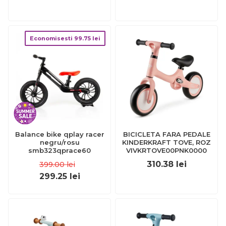
Economisesti
99.75
lei
Balance bike qplay racer
BICICLETA FARA PEDALE
negru/rosu
KINDERKRAFT TOVE, ROZ
smb323qprace60
VIVKRTOVE00PNK0000
310.38
lei
399.00
lei
299.25
lei