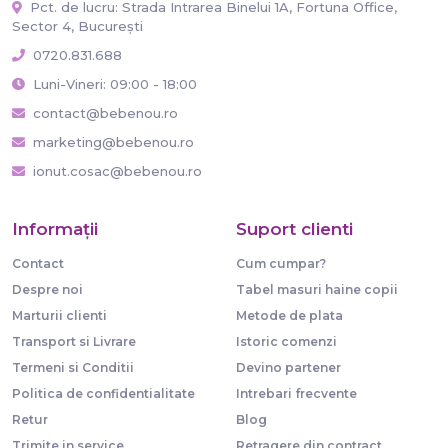
Pct. de lucru: Strada Intrarea Binelui 1A, Fortuna Office,
Sector 4, București
0720.831.688
Luni-Vineri: 09:00 - 18:00
contact@bebenou.ro
marketing@bebenou.ro
ionut.cosac@bebenou.ro
Informaţii
Suport clienti
Contact
Cum cumpar?
Despre noi
Tabel masuri haine copii
Marturii clienti
Metode de plata
Transport si Livrare
Istoric comenzi
Termeni si Conditii
Devino partener
Politica de confidentialitate
Intrebari frecvente
Retur
Blog
Trimite in service
Retragere din contract