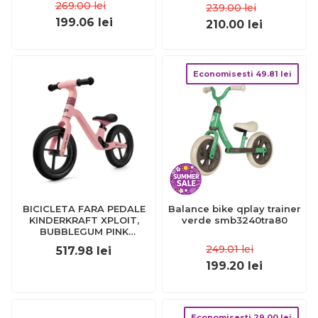
269.00
lei
239.00
lei
199.06
lei
210.00
lei
Economisesti
49.81
lei
BICICLETA FARA PEDALE
Balance bike qplay trainer
KINDERKRAFT XPLOIT,
verde smb3240tra80
BUBBLEGUM PINK
VIVKRXPLO00PNK0000
249.01
lei
517.98
lei
199.20
lei
Economisesti
29.00
lei