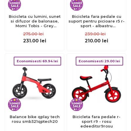
Bicicleta cu lumini, sunet
Bicicleta fara pedale cu
si difuzor de balonase,
suport pentru picioare r5 r-
Momi Tobis - Grey
sport - albastru
KRTROBI00043
edeeditsr1albastru
275.00
lei
239.00
lei
231.00
lei
210.00
lei
Economisesti
69.94
lei
Economisesti
29.00
lei
Balance bike qplay tech
Bicicleta fara pedale r-
rosu smb321qptech20
sport r9 - rosu
edeeditsr9rosu