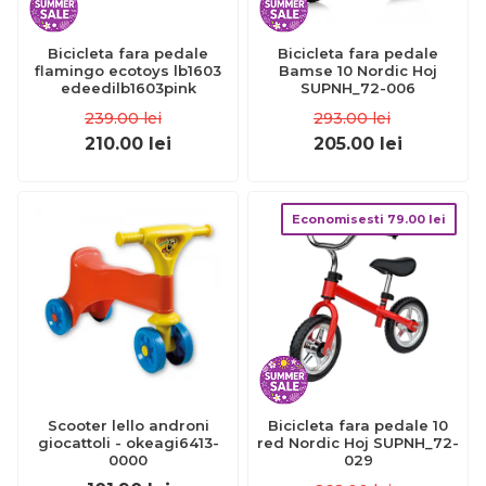
Bicicleta fara pedale
Bicicleta fara pedale
flamingo ecotoys lb1603
Bamse 10 Nordic Hoj
edeedilb1603pink
SUPNH_72-006
239.00
lei
293.00
lei
210.00
lei
205.00
lei
Economisesti
79.00
lei
Scooter lello androni
Bicicleta fara pedale 10
giocattoli - okeagi6413-
red Nordic Hoj SUPNH_72-
0000
029