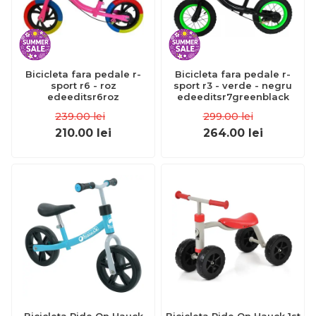
Bicicleta fara pedale r-
Bicicleta fara pedale r-
sport r6 - roz
sport r3 - verde - negru
edeeditsr6roz
edeeditsr7greenblack
239.00
lei
299.00
lei
210.00
lei
264.00
lei