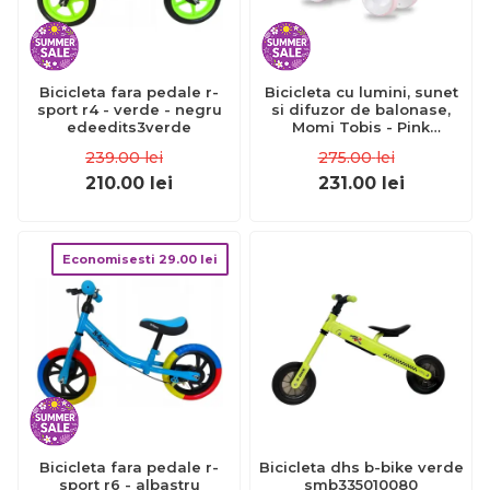
Bicicleta fara pedale r-
Bicicleta cu lumini, sunet
sport r4 - verde - negru
si difuzor de balonase,
edeedits3verde
Momi Tobis - Pink
KRTROBI00042
239.00
lei
275.00
lei
210.00
lei
231.00
lei
Economisesti
29.00
lei
Bicicleta fara pedale r-
Bicicleta dhs b-bike verde
sport r6 - albastru
smb335010080