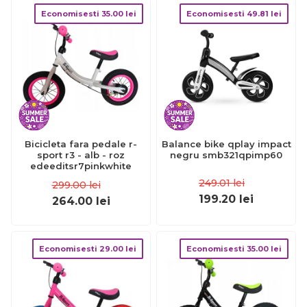
Economisesti
35.00
lei
Economisesti
49.81
lei
Bicicleta fara pedale r-
Balance bike qplay impact
sport r3 - alb - roz
negru smb321qpimp60
edeeditsr7pinkwhite
249.01
lei
299.00
lei
199.20
lei
264.00
lei
Economisesti
29.00
lei
Economisesti
35.00
lei