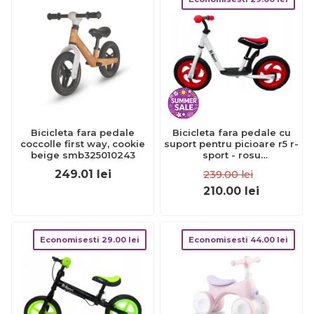
Bicicleta fara pedale
Bicicleta fara pedale cu
coccolle first way, cookie
suport pentru picioare r5 r-
beige smb325010243
sport - rosu
edeeditsr1rosu
249.01
lei
239.00
lei
210.00
lei
Economisesti
29.00
lei
Economisesti
44.00
lei