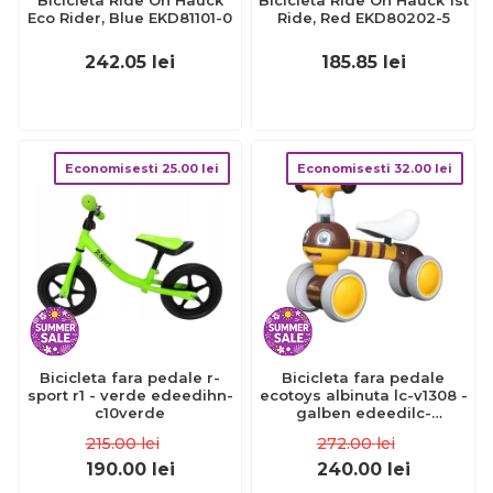
Bicicleta Ride On Hauck
Bicicleta Ride On Hauck 1st
Eco Rider, Blue EKD81101-0
Ride, Red EKD80202-5
242.05
lei
185.85
lei
Economisesti
25.00
lei
Economisesti
32.00
lei
Bicicleta fara pedale r-
Bicicleta fara pedale
sport r1 - verde edeedihn-
ecotoys albinuta lc-v1308 -
c10verde
galben edeedilc-
v1308yellowbee
215.00
lei
272.00
lei
190.00
lei
240.00
lei