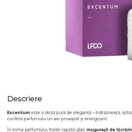
Descriere
Excentum
este o doză pură de eleganță – îndrăzneață, sofist
conferă parfumului un aer proaspăt și energizant.
În inima parfumului, florile capătă glas:
mugurașii de lăcrăm