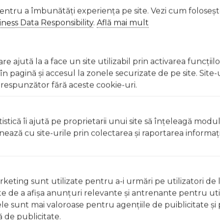
pentru a îmbunătăți experiența pe site. Vezi cum foloseș
ness Data Responsibility
.
Află mai mult
u apă din abundență.
e ajută la a face un site utilizabil prin activarea funcţiil
 pagină şi accesul la zonele securizate de pe site. Site-
respunzător fără aceste cookie-uri.
treme (5–25 °C).
istică îi ajută pe proprietarii unui site să înţeleagă modu
ionează cu site-urile prin colectarea şi raportarea informaţi
r deschise, surselor de căldură sau în timp ce fumați Uz ex
 apă Nu aplicați pe pielea iritată, rănită sau cu afecțiuni 
dusul direct în timpul aplicării
keting sunt utilizate pentru a-i urmări pe utilizatori de l
ste de a afişa anunţuri relevante şi antrenante pentru util
ele sunt mai valoroase pentru agenţiile de puiblicitate şi 
 deschise, surselor de căldură sau în timp ce fumați Uz ex
 de publicitate.