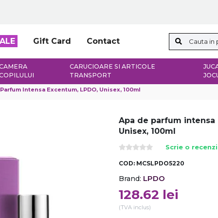
ALE
Gift Card
Contact
CAMERA
CARUCIOARE SI ARTICOLE
JUCA
COPILULUI
TRANSPORT
JOC
Parfum Intensa Excentum, LPDO, Unisex, 100ml
Apa de parfum intensa
Unisex, 100ml
Scrie o recenz
COD:
MCSLPDO5220
LPDO
Brand:
128.62
lei
(TVA inclus)