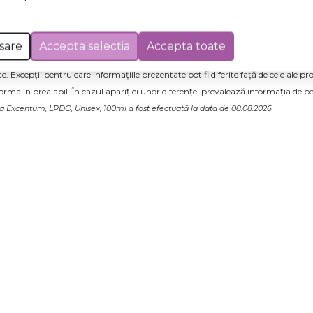
 apă Nu aplicați pe pielea iritată, rănită sau cu afecțiuni 
dusul direct în timpul aplicării
sare
Accepta selectia
Accepta toate
 Excepții pentru care informațiile prezentate pot fi diferite față de cele ale 
forma în prealabil. În cazul apariției unor diferențe, prevalează informația de pe
a Excentum, LPDO, Unisex, 100ml a fost efectuată la data de 08.08.2026