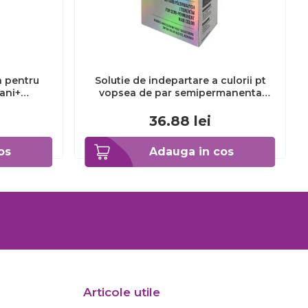
a pentru
Solutie de indepartare a culorii pt
3ani+
vopsea de par semipermanenta
Venita Hair Color Remover, 115ml 15
ml
36.88
lei
os
Adauga in cos
Articole utile