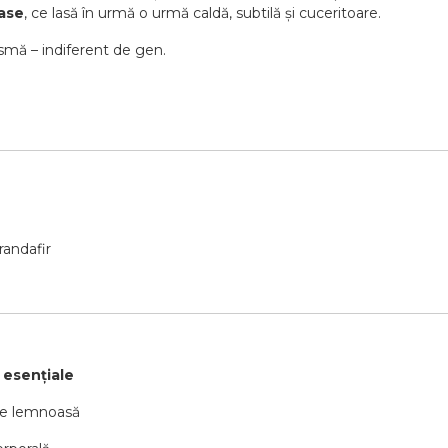
ase
, ce lasă în urmă o urmă caldă, subtilă și cuceritoare.
rismă – indiferent de gen.
randafir
 esențiale
ime lemnoasă