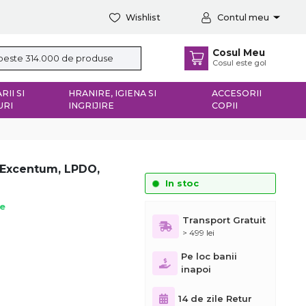
Wishlist
Contul meu
Cosul Meu
Cosul este gol
RII SI
HRANIRE, IGIENA SI
ACCESORII
URI
INGRIJIRE
COPII
 Excentum, LPDO,
In stoc
ie
Transport Gratuit
> 499 lei
Pe loc banii
inapoi
14 de zile Retur