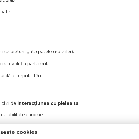
rporală
 coate
(încheieturi, gât, spatele urechilor).
iona evoluția parfumului.
urală a corpului tău.
ci și de
interacțiunea cu pielea ta
.
 durabilitatea aromei.
t maxim.
oseste cookies