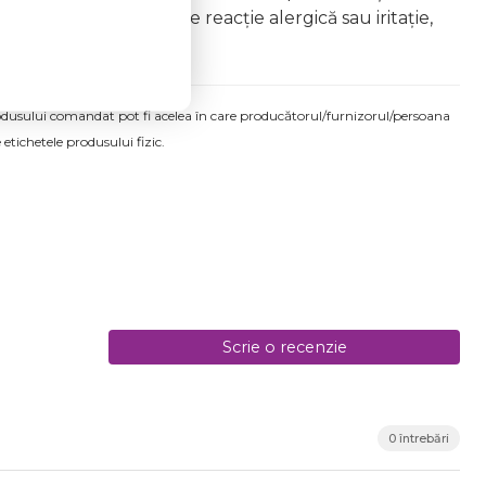
dermatologice În caz de reacție alergică sau iritație,
produsului comandat pot fi acelea în care producătorul/furnizorul/persoana
 etichetele produsului fizic.
Scrie o recenzie
0 întrebări