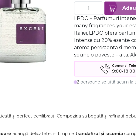
LPDO – Parfumuri intense
many fragrances, your ess
Italiei, LPDO ofera parf
Intense cu 20% esente c
aroma persistenta si mem
spune o poveste – a ta. Al
Comenzi Telefo
9:00-18:00
2
persoane se uită acum la 
icată și perfect echilibrată. Compoziția sa bogată și rafinată d
ioare
adaugă delicatețe, în timp ce
trandafirul și iasomia
comple