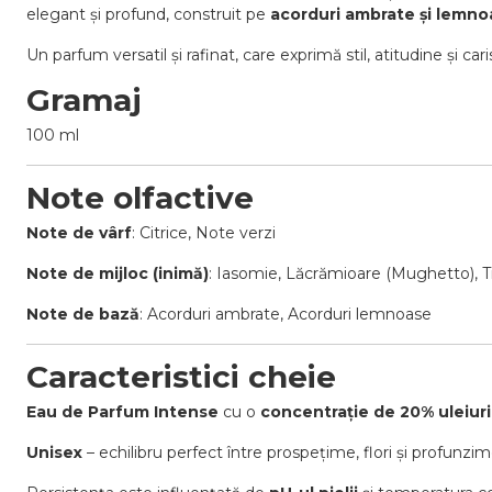
elegant și profund, construit pe
acorduri ambrate și lemno
Un parfum versatil și rafinat, care exprimă stil, atitudine și ca
Gramaj
100 ml
Note olfactive
Note de vârf
: Citrice, Note verzi
Note de mijloc (inimă)
: Iasomie, Lăcrămioare (Mughetto), T
Note de bază
: Acorduri ambrate, Acorduri lemnoase
Caracteristici cheie
Eau de Parfum Intense
cu o
concentrație de 20% uleiuri
Unisex
– echilibru perfect între prospețime, flori și profunz