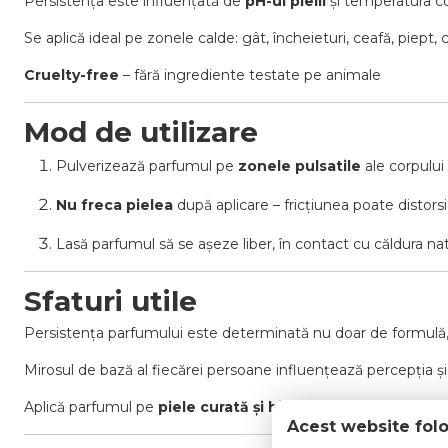
Persistența este influențată de
pH-ul pielii
și temperatura co
Se aplică ideal pe zonele calde: gât, încheieturi, ceafă, piept,
Cruelty-free
– fără ingrediente testate pe animale
Mod de utilizare
Pulverizează parfumul pe
zonele pulsatile
ale corpului 
Nu freca pielea
după aplicare – fricțiunea poate distors
Lasă parfumul să se așeze liber, în contact cu căldura nat
Sfaturi utile
Persistența parfumului este determinată nu doar de formulă, 
Mirosul de bază al fiecărei persoane influențează percepția și
Aplică parfumul pe
piele curată și hidratată
pentru un efec
Acest website fol