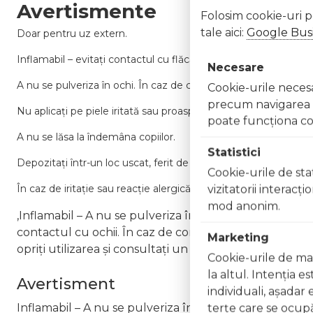
Avertismente
Folosim cookie-uri 
tale aici:
Google Busi
Doar pentru uz extern.
Inflamabil – evitați contactul cu flăcări sau surse de căldură.
Necesare
A nu se pulveriza în ochi. În caz de contact, clătiți imediat c
Cookie-urile necesar
precum navigarea în
Nu aplicați pe piele iritată sau proaspăt rasă.
poate funcţiona co
A nu se lăsa la îndemâna copiilor.
Statistici
Depozitați într-un loc uscat, ferit de lumină și temperaturi ex
Cookie-urile de stat
În caz de iritație sau reacție alergică, întrerupeți utilizarea.
vizitatorii interacţ
mod anonim.
,Inflamabil – A nu se pulveriza în apropierea flăcărilo
contactul cu ochii. În caz de contact, clătiți imediat cu
Marketing
opriți utilizarea și consultați un medic Nu inhalați pro
Cookie-urile de mar
la altul. Intenţia e
Avertisment
individuali, aşadar 
Inflamabil – A nu se pulveriza în apropierea flăcărilor
terţe care se ocupă