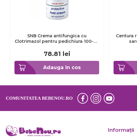
SNB Crema antifungica cu
Centura r
Clotrimazol pentru pedichiura 100-ml
sar
EXL359_918
78.81
lei
Adauga in cos
COMUNITATEA BEBENOU.RO
Informaţii