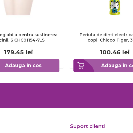
eglabila pentru sustinerea
Periuta de dinti electric
cinii, S CHC01154-7_S
copii Chicco Tiger, 
CHC1208511-7
179.45
lei
100.46
lei
Adauga in cos
Adauga in c
Suport clienti