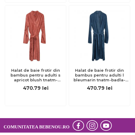
Halat de baie frotir din
Halat de baie frotir din
bambus pentru adulti s
bambus pentru adulti l
apricot blush tnatm-
bleumarin tnatm-badla-
badsm-533
519
470.79
lei
470.79
lei
COMUNITATEA BEBENOU.RO