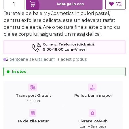
72
Adauga in cos
Buretele de baie MyCosmetics, in culori pastel,
pentru exfoliere delicata, este un adevarat rasfat
pentru pielea ta. Are o textura fina si este bland cu
pielea corpului, asigurand un masaj delica...
Comenzi Telefonice (click aici):
9:00-18:00 Luni-Vineri
2
persoane se uită acum la acest produs.
In stoc
Transport Gratuit
Pe loc banii inapoi
> 499 lei
14 de zile Retur
Livrare 24/48h
Luni – Sambata