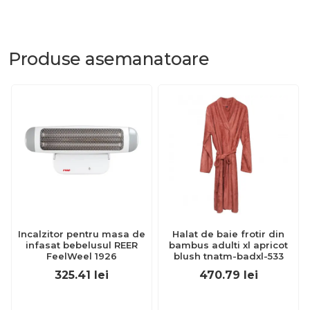
Produse
asemanatoare
Incalzitor pentru masa de
Halat de baie frotir din
infasat bebelusul REER
bambus adulti xl apricot
FeelWeel 1926
blush tnatm-badxl-533
325.41
lei
470.79
lei