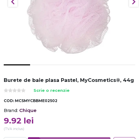
Burete de baie plasa Pastel, MyCosmetics®, 44g
Scrie o recenzie
COD:
MCSMYCBBME02502
Chique
Brand:
9.92
lei
(TVA inclus)