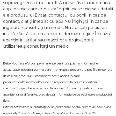
supravegherea unui adult A nu se lăsa la îndemâna
copiilor mici care ar putea înghiți piese mici sau detalii
ale produsului Evitați contactul cu ochii. În caz de
contact, clătiți imediat cu apă Nu înghițiți. În caz de
ingerare, consultați un medic Nu aplicați pe pielea
iritată, rănită sau cu afecțiuni dermatologice În cazul
apariției iritațiilor sau reacțiilor alergice, opriți
utilizarea și consultați un medic
Bebe Nou face eforturi permanente pentru a păstra informațiile
actualizate. Excepții pentru care informațiile prezentate pot fi diferite față
de cele ale produsului comandat pot fi acelea în care
producătorul/furnizorul/persoana responsabilă aduce modificări
specificațiilor/etichetei acestuia, fără a ne informa în prealabil. În cazul
apariției unor diferențe, prevalează informația de pe etichetele produsului
fizic.
Ultima actualizare a informațiilor de prezentare pentru Burete de baie plasa
Pastel, MyCosmetics®, 44g a fost efectuată la data de 08.08.2026