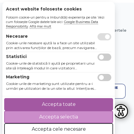
Acest website foloseste cookies
Folosim cookie-uri pentru a îmbunătăți experiența pe site. Vezi
© 2026 Bebe Nou Online Store SRL
cum folosește Google datele tale aici:
Google Business Data
Responsibility
.
Află mai mult
Toate preturile sunt exprimate in lei si includ tva. Ofertele
sunt valabile in limita stocului disponibil.
Necesare
Cookie-urile necesare ajută la a face un site utilizabil
prin activarea funcţiilor de bază, precum navigarea
în pagină şi accesul la zonele securizate de pe site.
Statistici
Site-ul nu poate funcţiona corespunzător fără aceste
cookie-uri.
Cookie-urile de statistică îi ajută pe proprietarii unui
site să înţeleagă modul în care vizitatorii
interacţionează cu site-urile prin colectarea şi
Marketing
raportarea informaţiilor în mod anonim.
Cookie-urile de marketing sunt utilizate pentru a-i
urmări pe utilizatori de la un site la altul. Intenţia este
de a afişa anunţuri relevante şi antrenante pentru
utilizatorii individuali, aşadar ele sunt mai valoroase
pentru agenţiile de puiblicitate şi părţile terţe care se
Accepta toate
ocupă de publicitate.
Accepta selectia
4.8 / 5
★★★★★
Accepta cele necesare