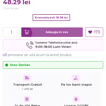
48.29
lei
(TVA inclus)
Economisesti
18.36
lei
173
Adauga in cos
Comenzi Telefonice (click aici):
9:00-18:00 Luni-Vineri
3
persoane se uită acum la acest produs.
Stoc limitat
Transport Gratuit
Pe loc banii inapoi
> 499 lei
14 de zile Retur
Livrare 24/48h