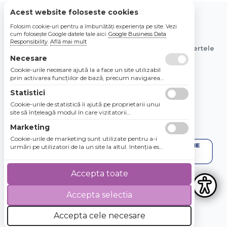
Acest website foloseste cookies
Folosim cookie-uri pentru a îmbunătăți experiența pe site. Vezi
© 2026 Bebe Nou Online Store SRL
cum folosește Google datele tale aici:
Google Business Data
Responsibility
.
Află mai mult
Toate preturile sunt exprimate in lei si includ tva. Ofertele
sunt valabile in limita stocului disponibil.
Necesare
Cookie-urile necesare ajută la a face un site utilizabil
prin activarea funcţiilor de bază, precum navigarea
în pagină şi accesul la zonele securizate de pe site.
Statistici
Site-ul nu poate funcţiona corespunzător fără aceste
cookie-uri.
Cookie-urile de statistică îi ajută pe proprietarii unui
site să înţeleagă modul în care vizitatorii
interacţionează cu site-urile prin colectarea şi
Marketing
raportarea informaţiilor în mod anonim.
Cookie-urile de marketing sunt utilizate pentru a-i
urmări pe utilizatori de la un site la altul. Intenţia este
de a afişa anunţuri relevante şi antrenante pentru
utilizatorii individuali, aşadar ele sunt mai valoroase
pentru agenţiile de puiblicitate şi părţile terţe care se
Accepta toate
ocupă de publicitate.
Accepta selectia
4.8 / 5
★★★★★
Accepta cele necesare