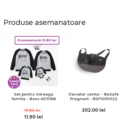
Produse
asemanatoare
Economisesti
51.80
lei
Set pentru intreaga
Deviator centur - BeSafe
familie - Boss AD9358
Pregnant - BSF10010122
202.00
lei
19.83
lei
11.90
lei