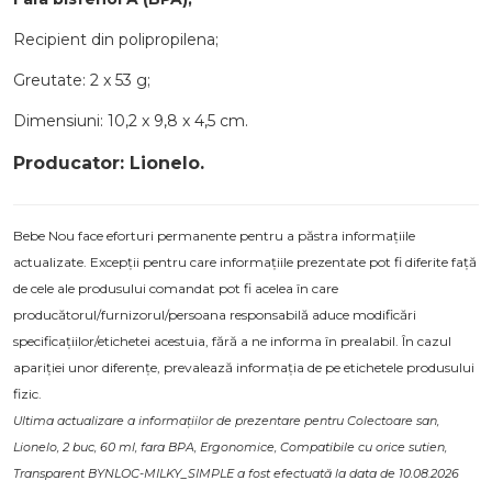
Recipient din polipropilena;
Greutate: 2 x 53 g;
Dimensiuni: 10,2 x 9,8 x 4,5 cm.
Producator: Lionelo.
Bebe Nou face eforturi permanente pentru a păstra informațiile
actualizate. Excepții pentru care informațiile prezentate pot fi diferite față
de cele ale produsului comandat pot fi acelea în care
producătorul/furnizorul/persoana responsabilă aduce modificări
specificațiilor/etichetei acestuia, fără a ne informa în prealabil. În cazul
apariției unor diferențe, prevalează informația de pe etichetele produsului
fizic.
Ultima actualizare a informațiilor de prezentare pentru Colectoare san,
Lionelo, 2 buc, 60 ml, fara BPA, Ergonomice, Compatibile cu orice sutien,
Transparent BYNLOC-MILKY_SIMPLE a fost efectuată la data de 10.08.2026