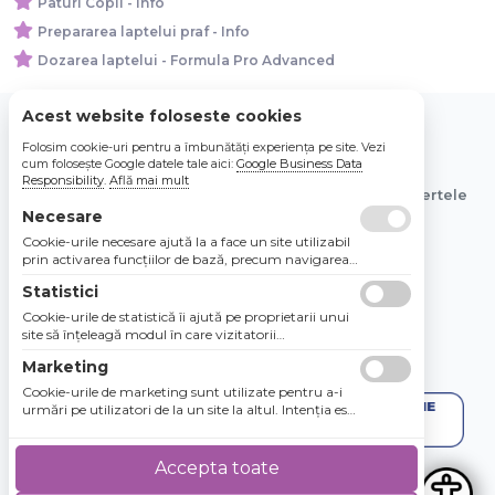
Paturi Copii - Info
Prepararea laptelui praf - Info
Dozarea laptelui - Formula Pro Advanced
Acest website foloseste cookies
Folosim cookie-uri pentru a îmbunătăți experiența pe site. Vezi
© 2026 Bebe Nou Online Store SRL
cum folosește Google datele tale aici:
Google Business Data
Responsibility
.
Află mai mult
Toate preturile sunt exprimate in lei si includ tva. Ofertele
sunt valabile in limita stocului disponibil.
Necesare
Cookie-urile necesare ajută la a face un site utilizabil
prin activarea funcţiilor de bază, precum navigarea
în pagină şi accesul la zonele securizate de pe site.
Statistici
Site-ul nu poate funcţiona corespunzător fără aceste
cookie-uri.
Cookie-urile de statistică îi ajută pe proprietarii unui
site să înţeleagă modul în care vizitatorii
interacţionează cu site-urile prin colectarea şi
Marketing
raportarea informaţiilor în mod anonim.
Cookie-urile de marketing sunt utilizate pentru a-i
urmări pe utilizatori de la un site la altul. Intenţia este
de a afişa anunţuri relevante şi antrenante pentru
utilizatorii individuali, aşadar ele sunt mai valoroase
pentru agenţiile de puiblicitate şi părţile terţe care se
Accepta toate
ocupă de publicitate.