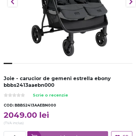
Joie - carucior de gemeni estrella ebony
bbbs2413aaebn000
Scrie o recenzie
COD:
BBBS2413AAEBN000
2049.00
lei
(TVA inclus)