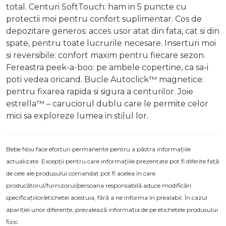
total. Centuri SoftTouch: ham in 5 puncte cu
protectii moi pentru confort suplimentar. Cos de
depozitare generos: acces usor atat din fata, cat si din
spate, pentru toate lucrurile necesare. Inserturi moi
si reversibile: confort maxim pentru fiecare sezon.
Fereastra peek-a-boo: pe ambele copertine, ca sa-i
poti vedea oricand. Bucle Autoclick™ magnetice:
pentru fixarea rapida si sigura a centurilor. Joie
estrella™ – caruciorul dublu care le permite celor
mici sa exploreze lumea in stilul lor.
Bebe Nou face eforturi permanente pentru a păstra informațiile
actualizate. Excepții pentru care informațiile prezentate pot fi diferite față
de cele ale produsului comandat pot fi acelea în care
producătorul/furnizorul/persoana responsabilă aduce modificări
specificațiilor/etichetei acestuia, fără a ne informa în prealabil. În cazul
apariției unor diferențe, prevalează informația de pe etichetele produsului
fizic.