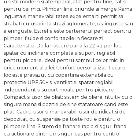
un stil modern si atemporal, atat pentru tine, cat si
pentru cei mici. Plimbari line, oriunde ai merge Rama
ingusta si manevrabilitatea excelenta iti permit sa
strabati cu usurinta strazi aglomerate, usi inguste sau
alei inguste. Estrella este partenerul perfect pentru
plimbari fluide si confortabile in fiecare zi.
Caracteristici: De la nastere pana la 22 kg per loc:
spatar cu inclinare completa si suport reglabil
pentru picioare, ideal pentru somnul celor mici in
orice moment al zilei. Confort personalizat: fiecare
loc este prevazut cu copertina extensibila cu
protectie UPF 50+ si ventilatie, spatar reglabil
independent si suport moale pentru picioare.
Compact si usor de pliat: sistem de pliere intuitiv cu o
singura mana si pozitie de sine statatoare cand este
pliat. Cadru usor si manevrabil: usor de ridicat si de
depozitat, cu suspensie pe toate rotile pentru o
plimbare lina. Sistem de franare rapid si sigur: frana
cu actionare dintr-un singur pas pentru control