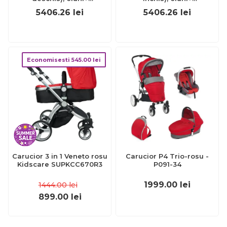
CHC8713650+8713750+8714650-
CHC8713645+8713745+8714645
5406.26
lei
5406.26
lei
8
8
Economisesti
545.00
lei
Carucior 3 in 1 Veneto rosu
Carucior P4 Trio-rosu -
Kidscare SUPKCC670R3
P091-34
1999.00
lei
1444.00
lei
899.00
lei