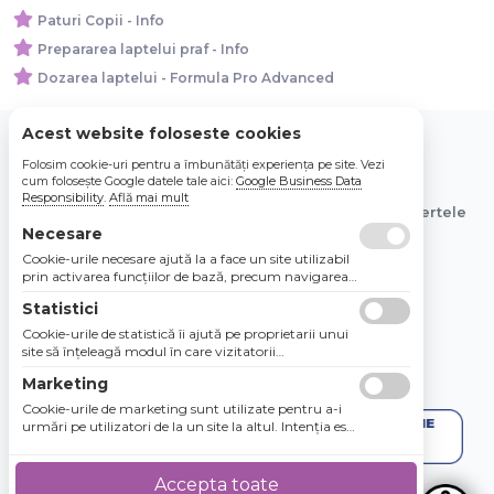
Paturi Copii - Info
Prepararea laptelui praf - Info
Dozarea laptelui - Formula Pro Advanced
Acest website foloseste cookies
Folosim cookie-uri pentru a îmbunătăți experiența pe site. Vezi
© 2026 Bebe Nou Online Store SRL
cum folosește Google datele tale aici:
Google Business Data
Responsibility
.
Află mai mult
Toate preturile sunt exprimate in lei si includ tva. Ofertele
sunt valabile in limita stocului disponibil.
Necesare
Cookie-urile necesare ajută la a face un site utilizabil
prin activarea funcţiilor de bază, precum navigarea
în pagină şi accesul la zonele securizate de pe site.
Statistici
Site-ul nu poate funcţiona corespunzător fără aceste
cookie-uri.
Cookie-urile de statistică îi ajută pe proprietarii unui
site să înţeleagă modul în care vizitatorii
interacţionează cu site-urile prin colectarea şi
Marketing
raportarea informaţiilor în mod anonim.
Cookie-urile de marketing sunt utilizate pentru a-i
urmări pe utilizatori de la un site la altul. Intenţia este
de a afişa anunţuri relevante şi antrenante pentru
utilizatorii individuali, aşadar ele sunt mai valoroase
pentru agenţiile de puiblicitate şi părţile terţe care se
Accepta toate