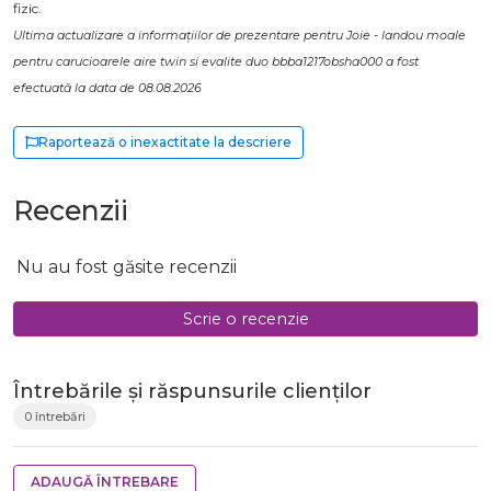
fizic.
Ultima actualizare a informațiilor de prezentare pentru Joie - landou moale
pentru carucioarele aire twin si evalite duo bbba1217obsha000 a fost
efectuată la data de 08.08.2026
Raportează o inexactitate la descriere
Recenzii
Nu au fost găsite recenzii
Scrie o recenzie
Întrebările și răspunsurile clienților
0 întrebări
ADAUGĂ ÎNTREBARE