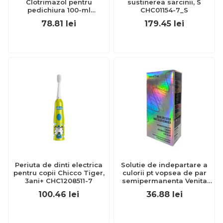
Clotrimazol pentru
sustinerea sarcinii, S
pedichiura 100-ml
CHC01154-7_S
EXL359_918
78.81
lei
179.45
lei
Periuta de dinti electrica
Solutie de indepartare a
pentru copii Chicco Tiger,
culorii pt vopsea de par
3ani+ CHC1208511-7
semipermanenta Venita
Hair Color Remover, 115ml
100.46
lei
36.88
lei
15 ml