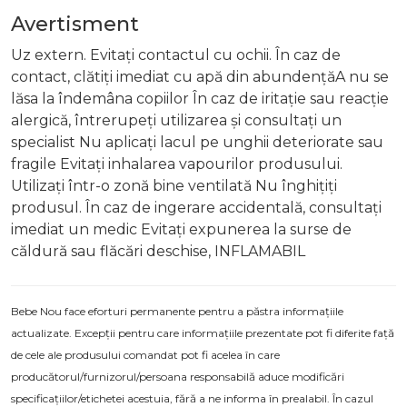
Avertisment
Uz extern. Evitați contactul cu ochii. În caz de
contact, clătiți imediat cu apă din abundențăA nu se
lăsa la îndemâna copiilor În caz de iritație sau reacție
alergică, întrerupeți utilizarea și consultați un
specialist Nu aplicați lacul pe unghii deteriorate sau
fragile Evitați inhalarea vapourilor produsului.
Utilizați într-o zonă bine ventilată Nu înghițiți
produsul. În caz de ingerare accidentală, consultați
imediat un medic Evitați expunerea la surse de
căldură sau flăcări deschise, INFLAMABIL
Bebe Nou face eforturi permanente pentru a păstra informațiile
actualizate. Excepții pentru care informațiile prezentate pot fi diferite față
de cele ale produsului comandat pot fi acelea în care
producătorul/furnizorul/persoana responsabilă aduce modificări
specificațiilor/etichetei acestuia, fără a ne informa în prealabil. În cazul