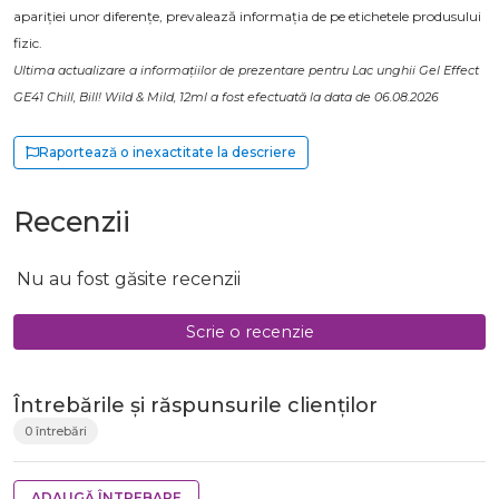
apariției unor diferențe, prevalează informația de pe etichetele produsului
fizic.
Ultima actualizare a informațiilor de prezentare pentru Lac unghii Gel Effect
GE41 Chill, Bill! Wild & Mild, 12ml a fost efectuată la data de 06.08.2026
Raportează o inexactitate la descriere
Recenzii
Nu au fost găsite recenzii
Scrie o recenzie
Întrebările și răspunsurile clienților
0 întrebări
ADAUGĂ ÎNTREBARE