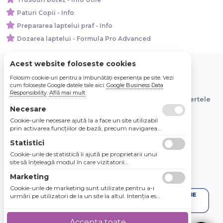
Paturi Copii - Info
Prepararea laptelui praf - Info
Dozarea laptelui - Formula Pro Advanced
Acest website foloseste cookies
Folosim cookie-uri pentru a îmbunătăți experiența pe site. Vezi
© 2026 Bebe Nou Online Store SRL
cum folosește Google datele tale aici:
Google Business Data
Responsibility
.
Află mai mult
Toate preturile sunt exprimate in lei si includ tva. Ofertele
sunt valabile in limita stocului disponibil.
Necesare
Cookie-urile necesare ajută la a face un site utilizabil
prin activarea funcţiilor de bază, precum navigarea
în pagină şi accesul la zonele securizate de pe site.
Statistici
Site-ul nu poate funcţiona corespunzător fără aceste
cookie-uri.
Cookie-urile de statistică îi ajută pe proprietarii unui
site să înţeleagă modul în care vizitatorii
interacţionează cu site-urile prin colectarea şi
Marketing
raportarea informaţiilor în mod anonim.
Cookie-urile de marketing sunt utilizate pentru a-i
urmări pe utilizatori de la un site la altul. Intenţia este
de a afişa anunţuri relevante şi antrenante pentru
utilizatorii individuali, aşadar ele sunt mai valoroase
pentru agenţiile de puiblicitate şi părţile terţe care se
Accepta toate