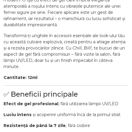
modern. O ojă cu efect de gel care îmbină eleganța
atemporală a roșului intens cu vibrațiile puternice ale unei
femei sigure pe sine. Fiecare aplicare este un gest de
rafinament, iar rezultatul – o manichiură cu luciu sofisticat și
durabilitate impresionantă.
Transformă-ți unghiile în accesorii esențiale ale look-ului tău
cu această culoare explozivă, creată pentru a atrage atenția
și a rezista provocărilor zilnice. Cu
Chill, Bill!
, te bucuri de un
aspect de gel fără compromisuri – fără vizite la salon, fără
lămpi UV/LED, doar tu și un finish impecabil în câteva
minute.
Cantitate: 12ml
✅ Beneficii principale
Efect de gel profesional
, fără utilizarea lămpii UV/LED
Luciu intens
și acoperire uniformă încă de la primul strat
Rezistență de până la 7 zile
, fără ciobire