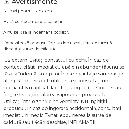
⚠️ Avertismente
Numai pentru uz extern.
Evită contactul direct cu ochii.
A nu se lăsa la îndemâna copiilor.
Depozitează produsul într-un loc uscat, ferit de lumină
directă și surse de căldură.
,Uz extern. Evitați contactul cu ochii. În caz de
contact, clătiți imediat cu apă din abundență A nu se
lăsa la îndemâna copiilor În caz de iritație sau reacție
alergică, întrerupeți utilizarea și consultați un
specialist Nu aplicați lacul pe unghii deteriorate sau
fragile Evitați inhalarea vapourilor produsului.
Utilizați într-o zonă bine ventilată Nu înghițiți
produsul. În caz de ingerare accidentală, consultați
imediat un medic Evitați expunerea la surse de
căldură sau flăcări deschise, INFLAMABIL