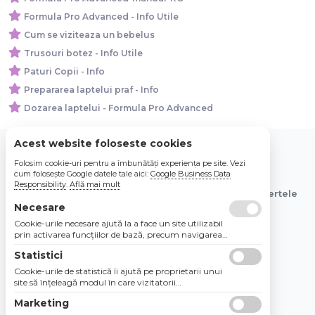
Formula Pro Advanced - Info Utile
Cum se viziteaza un bebelus
Trusouri botez - Info Utile
Paturi Copii - Info
Prepararea laptelui praf - Info
Dozarea laptelui - Formula Pro Advanced
Acest website foloseste cookies
Folosim cookie-uri pentru a îmbunătăți experiența pe site. Vezi
© 2026 Bebe Nou Online Store SRL
cum folosește Google datele tale aici:
Google Business Data
Responsibility
.
Află mai mult
Toate preturile sunt exprimate in lei si includ tva. Ofertele
sunt valabile in limita stocului disponibil.
Necesare
Cookie-urile necesare ajută la a face un site utilizabil
prin activarea funcţiilor de bază, precum navigarea
în pagină şi accesul la zonele securizate de pe site.
Statistici
Site-ul nu poate funcţiona corespunzător fără aceste
cookie-uri.
Cookie-urile de statistică îi ajută pe proprietarii unui
site să înţeleagă modul în care vizitatorii
interacţionează cu site-urile prin colectarea şi
Marketing
raportarea informaţiilor în mod anonim.