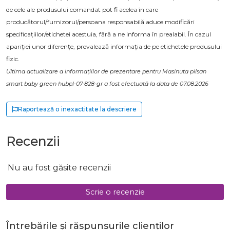
de cele ale produsului comandat pot fi acelea în care
producătorul/furnizorul/persoana responsabilă aduce modificări
specificațiilor/etichetei acestuia, fără a ne informa în prealabil. În cazul
apariției unor diferențe, prevalează informația de pe etichetele produsului
fizic.
Ultima actualizare a informațiilor de prezentare pentru Masinuta pilsan
smart baby green hubpl-07-828-gr a fost efectuată la data de 07.08.2026
Raportează o inexactitate la descriere
Recenzii
Nu au fost găsite recenzii
Scrie o recenzie
Întrebările și răspunsurile clienților