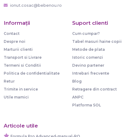
ionut.cosac@bebenou.ro
Informaţii
Suport clienti
Contact
Cum cumpar?
Despre noi
Tabel masuri haine copii
Marturii clienti
Metode de plata
Transport si Livrare
Istoric comenzi
Termeni si Conditii
Devino partener
Politica de confidentialitate
Intrebari frecvente
Retur
Blog
Trimite in service
Retragere din contract
Utile mamici
ANPC
Platforma SOL
Articole utile
Formula Pro Advanced-manual-RO