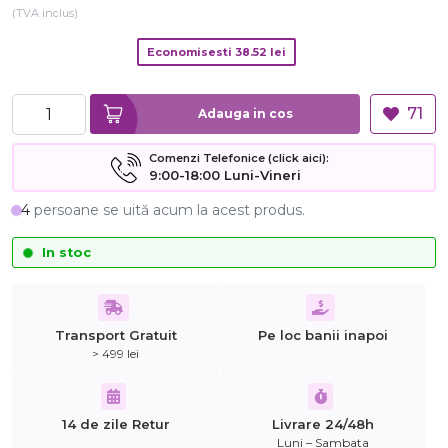
(TVA inclus)
Economisesti
38.52
lei
71
Adauga in cos
Comenzi Telefonice (click aici):
9:00-18:00 Luni-Vineri
4
persoane se uită acum la acest produs.
In stoc
Transport Gratuit
Pe loc banii inapoi
> 499 lei
14 de zile Retur
Livrare 24/48h
Luni – Sambata