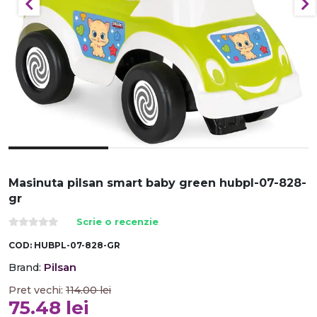
Masinuta pilsan smart baby green hubpl-07-828-
gr
Scrie o recenzie
COD:
HUBPL-07-828-GR
Pilsan
Brand:
Pret vechi:
114.00
lei
75.48
lei