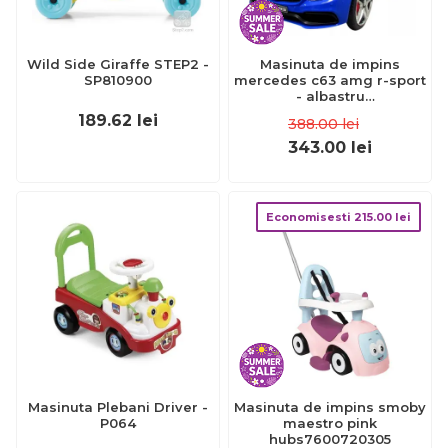
Wild Side Giraffe STEP2 -
Masinuta de impins
SP810900
mercedes c63 amg r-sport
- albastru
edeediamgc63albastru
189.62
lei
388.00
lei
343.00
lei
Economisesti
215.00
lei
Masinuta Plebani Driver -
Masinuta de impins smoby
P064
maestro pink
hubs7600720305