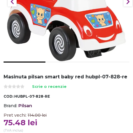
Masinuta pilsan smart baby red hubpl-07-828-re
Scrie o recenzie
COD:
HUBPL-07-828-RE
Pilsan
Brand:
Pret vechi:
114.00
lei
75.48
lei
(TVA inclus)