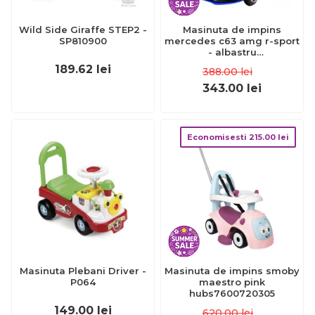
Wild Side Giraffe STEP2 -
Masinuta de impins
SP810900
mercedes c63 amg r-sport
- albastru
edeediamgc63albastru
189.62
lei
388.00
lei
343.00
lei
Economisesti
215.00
lei
Masinuta Plebani Driver -
Masinuta de impins smoby
P064
maestro pink
hubs7600720305
149.00
lei
620.00
lei