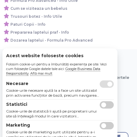
Formula Pro Advanced - Info Utile
Cum se viziteaza un bebelus
Trusouri botez - Info Utile
Paturi Copii - Info
Prepararea laptelui praf - Info
Dozarea laptelui - Formula Pro Advanced
Acest website foloseste cookies
Folosim cookie-uri pentru a îmbunătăți experiența pe site. Vezi
© 2026 Bebe Nou Online Store SRL
cum folosește Google datele tale aici:
Google Business Data
Responsibility
.
Află mai mult
Toate preturile sunt exprimate in lei si includ tva. Ofertele
sunt valabile in limita stocului disponibil.
Necesare
Cookie-urile necesare ajută la a face un site utilizabil
prin activarea funcţiilor de bază, precum navigarea
în pagină şi accesul la zonele securizate de pe site.
Statistici
Site-ul nu poate funcţiona corespunzător fără aceste
cookie-uri.
Cookie-urile de statistică îi ajută pe proprietarii unui
site să înţeleagă modul în care vizitatorii
interacţionează cu site-urile prin colectarea şi
Marketing
raportarea informaţiilor în mod anonim.
Cookie-urile de marketing sunt utilizate pentru a-i
urmări pe utilizatori de la un site la altul. Intenţia este