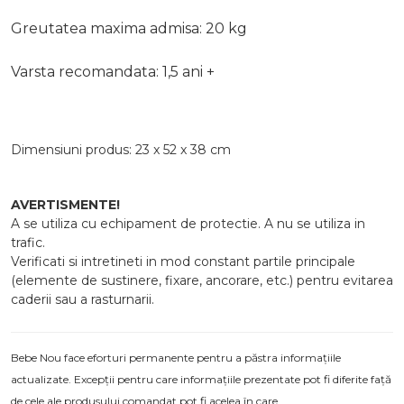
Greutatea maxima admisa: 20 kg
Varsta recomandata: 1,5 ani +
Dimensiuni produs: 23 x 52 x 38 cm
AVERTISMENTE!
A se utiliza cu echipament de protectie. A nu se utiliza in
trafic.
Verificati si intretineti in mod constant partile principale
(elemente de sustinere, fixare, ancorare, etc.) pentru evitarea
caderii sau a rasturnarii.
Bebe Nou face eforturi permanente pentru a păstra informațiile
actualizate. Excepții pentru care informațiile prezentate pot fi diferite față
de cele ale produsului comandat pot fi acelea în care