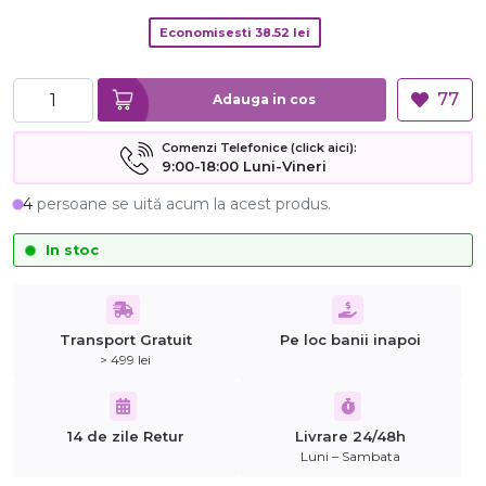
Economisesti
38.52
lei
77
Adauga in cos
Comenzi Telefonice (click aici):
9:00-18:00 Luni-Vineri
4
persoane se uită acum la acest produs.
In stoc
Transport Gratuit
Pe loc banii inapoi
> 499 lei
14 de zile Retur
Livrare 24/48h
Luni – Sambata