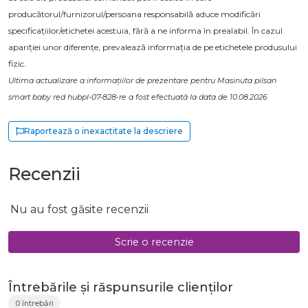
producătorul/furnizorul/persoana responsabilă aduce modificări
specificațiilor/etichetei acestuia, fără a ne informa în prealabil. În cazul
apariției unor diferențe, prevalează informația de pe etichetele produsului
fizic.
Ultima actualizare a informațiilor de prezentare pentru Masinuta pilsan
smart baby red hubpl-07-828-re a fost efectuată la data de 10.08.2026
Raportează o inexactitate la descriere
Recenzii
Nu au fost găsite recenzii
Scrie o recenzie
Întrebările și răspunsurile clienților
0 întrebări