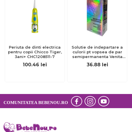
Periuta de dinti electrica
Solutie de indepartare a
pentru copii Chicco Tiger,
culorii pt vopsea de par
3ani+ CHC1208511-7
semipermanenta Venita
Hair Color Remover, 115ml
100.46
lei
36.88
lei
15 ml
COMUNITATEA BEBENOU.RO