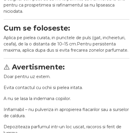
pentru ca prospetimea si rafinamentul sa nu lipseasca
niciodata.
Cum se foloseste:
Aplica pe pielea curata, in punctele de puls (gat, incheieturi,
ceafa), de la o distanta de 10–15 cm.Pentru persistenta
maxima, aplica dupa dus si evita frecarea zonelor parfumate.
⚠️
Avertismente:
Doar pentru uz extern.
Evita contactul cu ochii si pielea iritata.
A nu se lasa la indemana copiilor.
Inflamabil – nu pulveriza in apropierea flacarilor sau a surselor
de caldura.
Depoziteaza parfumul intr-un loc uscat, racoros si ferit de