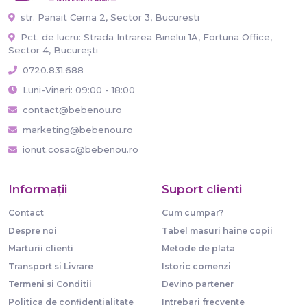
str. Panait Cerna 2, Sector 3, Bucuresti
Pct. de lucru: Strada Intrarea Binelui 1A, Fortuna Office,
Sector 4, București
0720.831.688
Luni-Vineri: 09:00 - 18:00
contact@bebenou.ro
marketing@bebenou.ro
ionut.cosac@bebenou.ro
Informaţii
Suport clienti
Contact
Cum cumpar?
Despre noi
Tabel masuri haine copii
Marturii clienti
Metode de plata
Transport si Livrare
Istoric comenzi
Termeni si Conditii
Devino partener
Politica de confidentialitate
Intrebari frecvente