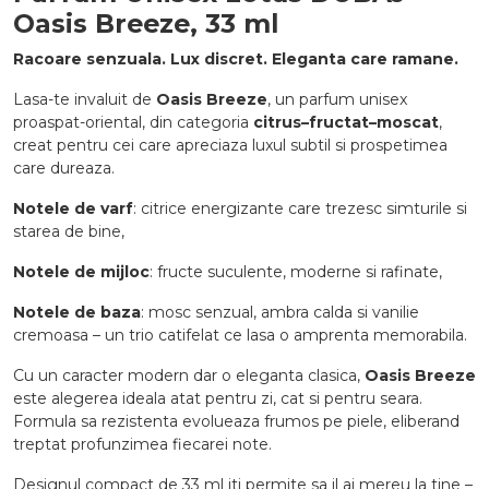
Oasis Breeze, 33 ml
Racoare senzuala. Lux discret. Eleganta care ramane.
Lasa-te invaluit de
Oasis Breeze
, un parfum unisex
proaspat-oriental, din categoria
citrus–fructat–moscat
,
creat pentru cei care apreciaza luxul subtil si prospetimea
care dureaza.
Notele de varf
: citrice energizante care trezesc simturile si
starea de bine,
Notele de mijloc
: fructe suculente, moderne si rafinate,
Notele de baza
: mosc senzual, ambra calda si vanilie
cremoasa – un trio catifelat ce lasa o amprenta memorabila.
Cu un caracter modern dar o eleganta clasica,
Oasis Breeze
este alegerea ideala atat pentru zi, cat si pentru seara.
Formula sa rezistenta evolueaza frumos pe piele, eliberand
treptat profunzimea fiecarei note.
Designul compact de 33 ml iti permite sa il ai mereu la tine –