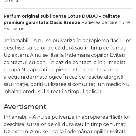
lumina.
Parfum original sub licenta Lotus DUBAJ – calitate
premium garantata.
Oasis Breeze
– adierea de care nu te
mai saturi.
,Inflamabil – A nu se pulveriza în apropierea flăcărilor
deschise, surselor de căldură sau în timp ce fumați
Uz extern. A nu se lăsa la îndemâna copiilor Evitați
contactul cu ochii. În caz de contact, clătiți imediat
cu apă Nu aplicați pe pielea iritată, rănită sau cu
afecțiuni dermatologice În caz de reacție alergică
sau iritație, opriți utilizarea și consultați un medic Nu
inhalați produsul direct în timpul aplicării
Avertisment
Inflamabil – A nu se pulveriza în apropierea flăcărilor
deschise, surselor de căldură sau în timp ce fumați
Uz extern. A nu se lăsa la îndemâna copiilor Evitați