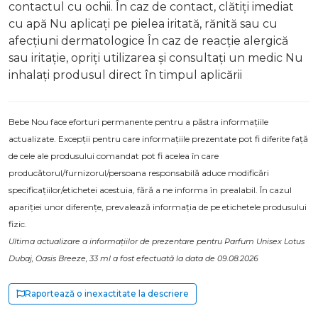
contactul cu ochii. În caz de contact, clătiți imediat
cu apă Nu aplicați pe pielea iritată, rănită sau cu
afecțiuni dermatologice În caz de reacție alergică
sau iritație, opriți utilizarea și consultați un medic Nu
inhalați produsul direct în timpul aplicării
Bebe Nou face eforturi permanente pentru a păstra informațiile
actualizate. Excepții pentru care informațiile prezentate pot fi diferite față
de cele ale produsului comandat pot fi acelea în care
producătorul/furnizorul/persoana responsabilă aduce modificări
specificațiilor/etichetei acestuia, fără a ne informa în prealabil. În cazul
apariției unor diferențe, prevalează informația de pe etichetele produsului
fizic.
Ultima actualizare a informațiilor de prezentare pentru Parfum Unisex Lotus
Dubaj, Oasis Breeze, 33 ml a fost efectuată la data de 09.08.2026
Raportează o inexactitate la descriere