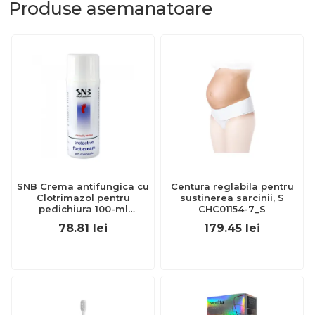
Produse
asemanatoare
SNB Crema antifungica cu
Centura reglabila pentru
Clotrimazol pentru
sustinerea sarcinii, S
pedichiura 100-ml
CHC01154-7_S
EXL359_918
78.81
lei
179.45
lei