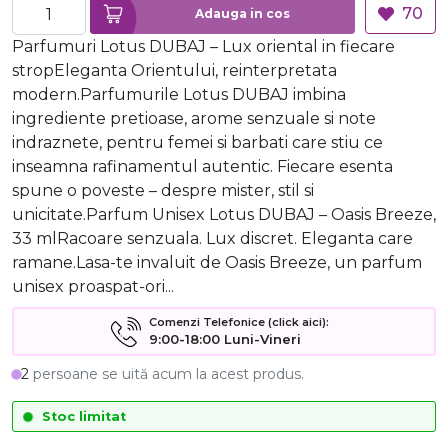
70
Adauga in cos
Parfumuri Lotus DUBAJ – Lux oriental in fiecare
stropEleganta Orientului, reinterpretata
modern.Parfumurile Lotus DUBAJ imbina
ingrediente pretioase, arome senzuale si note
indraznete, pentru femei si barbati care stiu ce
inseamna rafinamentul autentic. Fiecare esenta
spune o poveste – despre mister, stil si
unicitate.Parfum Unisex Lotus DUBAJ – Oasis Breeze,
33 mlRacoare senzuala. Lux discret. Eleganta care
ramane.Lasa-te invaluit de Oasis Breeze, un parfum
unisex proaspat-ori...
Comenzi Telefonice (click aici):
9:00-18:00 Luni-Vineri
2
persoane se uită acum la acest produs.
Stoc limitat