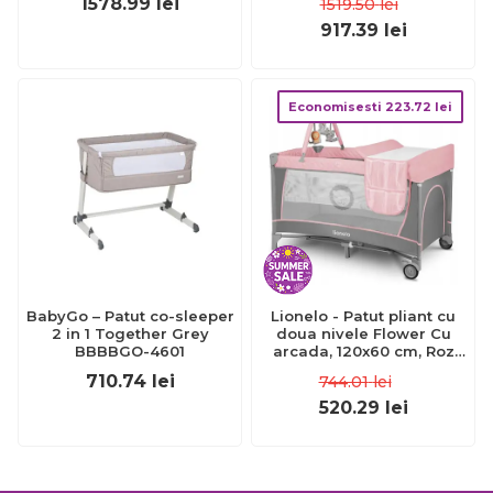
1578.99
lei
1519.50
lei
917.39
lei
Economisesti
223.72
lei
BabyGo – Patut co-sleeper
Lionelo - Patut pliant cu
2 in 1 Together Grey
doua nivele Flower Cu
BBBBGO-4601
arcada, 120x60 cm, Roz
BYNLO-FLOWER_FLAMINGO
710.74
lei
744.01
lei
520.29
lei