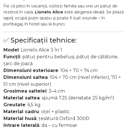
Fie că pleci în vacanță, vizitezi familia sau vrei un pătuț de
rezervă în casă,
Lionelo Alice
este alegerea ideală. Se pliază
rapid, ocupă puțin spațiu și poate fi luat oriunde – în
portbagaj, în hotel sau la bunici.
✅ Specificații tehnice:
Model
: Lionelo Alice 3 în 1
Funcții
: pătuț pentru bebeluși, pătuț de călătorie,
țarc de joacă
Dimensiuni exterioare
: 104 × 70 × 74 cm
Dimensiuni saltea
: 104 × 70 cm (nivel inferior), 70 ×
51 cm (nivel superior)
Grosimea saltelei
: 3–4 cm
Material saltea
: spumă T25 (densitate 25 kg/m³)
Greutate
: 6,5 kg
Material cadru
: oțel + plastic
Material husă
: țesătură Oxford 300D
Intrare laterală
: da – cu fermoar