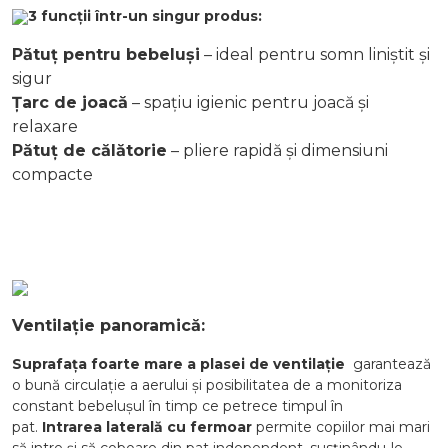
3 funcții într-un singur produs:
Pătuț pentru bebeluși
– ideal pentru somn liniștit și
sigur
Țarc de joacă
– spațiu igienic pentru joacă și
relaxare
Pătuț de călătorie
– pliere rapidă și dimensiuni
compacte
Ventilație panoramică:
Suprafața foarte mare a plasei de ventilație
garantează
o bună circulație a aerului și posibilitatea de a monitoriza
constant bebelușul în timp ce petrece timpul în
pat.
Intrarea laterală cu fermoar
permite copiilor mai mari