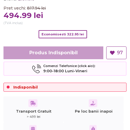
Pret vechi:
817.94
lei
494.99
lei
(TVA inclus)
Economisesti
322.95
lei
Produs Indisponibil
97
Comenzi Telefonice (click aici):
9:00-18:00 Luni-Vineri
Indisponibil
Transport Gratuit
Pe loc banii inapoi
> 499 lei