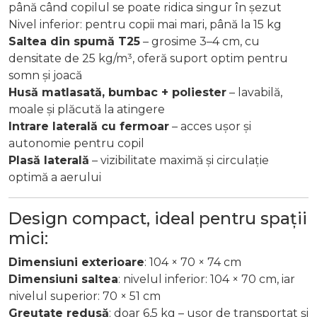
până când copilul se poate ridica singur în șezut
Nivel inferior: pentru copii mai mari, până la 15 kg
Saltea din spumă T25
– grosime 3–4 cm, cu
densitate de 25 kg/m³, oferă suport optim pentru
somn și joacă
Husă matlasată, bumbac + poliester
– lavabilă,
moale și plăcută la atingere
Intrare laterală cu fermoar
– acces ușor și
autonomie pentru copil
Plasă laterală
– vizibilitate maximă și circulație
optimă a aerului
Design compact, ideal pentru spații
mici:
Dimensiuni exterioare
: 104 × 70 × 74 cm
Dimensiuni saltea
: n
ivelul inferior: 104 × 70 cm, iar
n
ivelul superior: 70 × 51 cm
Greutate redusă
: doar 6,5 kg – ușor de transportat și