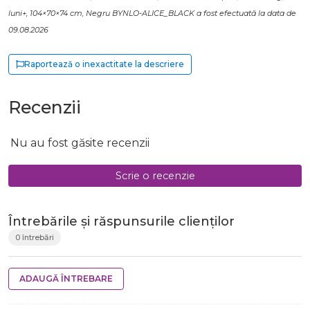
luni+, 104×70×74 cm, Negru BYNLO-ALICE_BLACK a fost efectuată la data de
09.08.2026
Raportează o inexactitate la descriere
Recenzii
Nu au fost găsite recenzii
Scrie o recenzie
Întrebările și răspunsurile clienților
0 întrebări
ADAUGĂ ÎNTREBARE