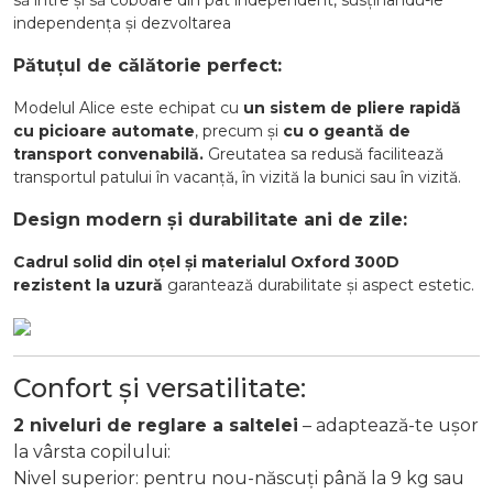
să intre și să coboare din pat independent, susținându-le
independența și dezvoltarea
Pătuțul de călătorie perfect:
Modelul Alice este echipat cu
un sistem de pliere rapidă
cu picioare automate
, precum și
cu o geantă de
transport convenabilă.
Greutatea sa redusă facilitează
transportul patului în vacanță, în vizită la bunici sau în vizită.
Design modern și durabilitate ani de zile:
Cadrul solid din oțel și materialul Oxford 300D
rezistent la uzură
garantează durabilitate și aspect estetic.
Confort și versatilitate:
2 niveluri de reglare a saltelei
– adaptează-te ușor
la vârsta copilului:
Nivel superior: pentru nou-născuți până la 9 kg sau