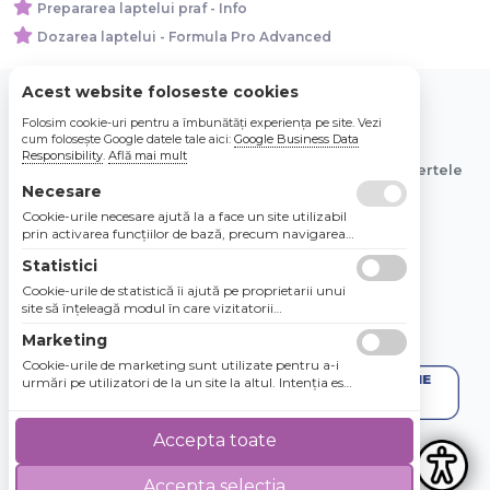
Prepararea laptelui praf - Info
Dozarea laptelui - Formula Pro Advanced
Acest website foloseste cookies
Folosim cookie-uri pentru a îmbunătăți experiența pe site. Vezi
© 2026 Bebe Nou Online Store SRL
cum folosește Google datele tale aici:
Google Business Data
Responsibility
.
Află mai mult
Toate preturile sunt exprimate in lei si includ tva. Ofertele
sunt valabile in limita stocului disponibil.
Necesare
Cookie-urile necesare ajută la a face un site utilizabil
prin activarea funcţiilor de bază, precum navigarea
în pagină şi accesul la zonele securizate de pe site.
Statistici
Site-ul nu poate funcţiona corespunzător fără aceste
cookie-uri.
Cookie-urile de statistică îi ajută pe proprietarii unui
site să înţeleagă modul în care vizitatorii
interacţionează cu site-urile prin colectarea şi
Marketing
raportarea informaţiilor în mod anonim.
Cookie-urile de marketing sunt utilizate pentru a-i
urmări pe utilizatori de la un site la altul. Intenţia este
de a afişa anunţuri relevante şi antrenante pentru
utilizatorii individuali, aşadar ele sunt mai valoroase
pentru agenţiile de puiblicitate şi părţile terţe care se
Accepta toate
ocupă de publicitate.
Accepta selectia