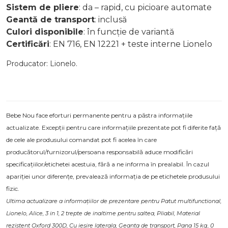
Sistem de pliere
: da – rapid, cu picioare automate
Geantă de transport
: inclusă
Culori disponibile
: în funcție de variantă
Certificări
: EN 716, EN 12221 + teste interne Lionelo
Producator: Lionelo.
Bebe Nou face eforturi permanente pentru a păstra informațiile
actualizate. Excepții pentru care informațiile prezentate pot fi diferite față
de cele ale produsului comandat pot fi acelea în care
producătorul/furnizorul/persoana responsabilă aduce modificări
specificațiilor/etichetei acestuia, fără a ne informa în prealabil. În cazul
apariției unor diferențe, prevalează informația de pe etichetele produsului
fizic.
Ultima actualizare a informațiilor de prezentare pentru Patut multifunctional,
Lionelo, Alice, 3 in 1, 2 trepte de inaltime pentru saltea, Pliabil, Material
rezistent Oxford 300D, Cu iesire laterala, Geanta de transport, Pana 15 kg, 0