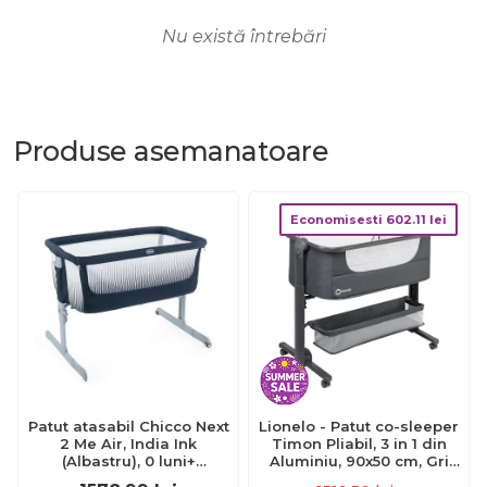
Nu există întrebări
Produse
asemanatoare
Economisesti
602.11
lei
Patut atasabil Chicco Next
Lionelo - Patut co-sleeper
2 Me Air, India Ink
Timon Pliabil, 3 in 1 din
(Albastru), 0 luni+
Aluminiu, 90x50 cm, Gri
CHC79620-8_INDIA INK
BYNLO-TIMON