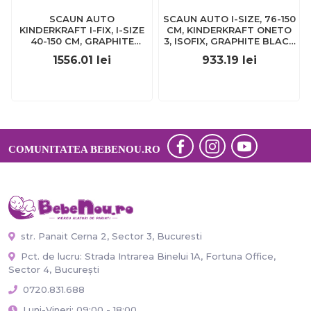
SCAUN AUTO
SCAUN AUTO I-SIZE, 76-150
KINDERKRAFT I-FIX, I-SIZE
CM, KINDERKRAFT ONETO
40-150 CM, GRAPHITE
3, ISOFIX, GRAPHITE BLACK
BLACK
VIVKCONE300BLK0000
1556.01
lei
933.19
lei
VIVKCIFIX00BLK0000
COMUNITATEA BEBENOU.RO
str. Panait Cerna 2, Sector 3, Bucuresti
Pct. de lucru: Strada Intrarea Binelui 1A, Fortuna Office,
Sector 4, București
0720.831.688
Luni-Vineri: 09:00 - 18:00