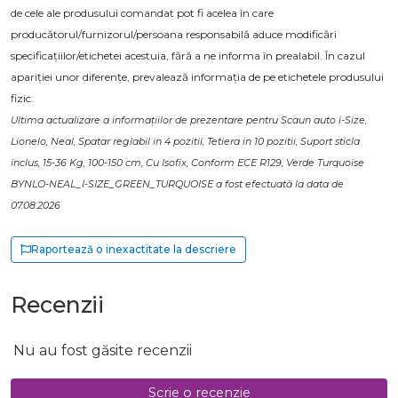
de cele ale produsului comandat pot fi acelea în care
producătorul/furnizorul/persoana responsabilă aduce modificări
specificațiilor/etichetei acestuia, fără a ne informa în prealabil. În cazul
apariției unor diferențe, prevalează informația de pe etichetele produsului
fizic.
Ultima actualizare a informațiilor de prezentare pentru Scaun auto i-Size,
Lionelo, Neal, Spatar reglabil in 4 pozitii, Tetiera in 10 pozitii, Suport sticla
inclus, 15-36 Kg, 100-150 cm, Cu Isofix, Conform ECE R129, Verde Turquoise
BYNLO-NEAL_I-SIZE_GREEN_TURQUOISE a fost efectuată la data de
07.08.2026
Raportează o inexactitate la descriere
Recenzii
Nu au fost găsite recenzii
Scrie o recenzie