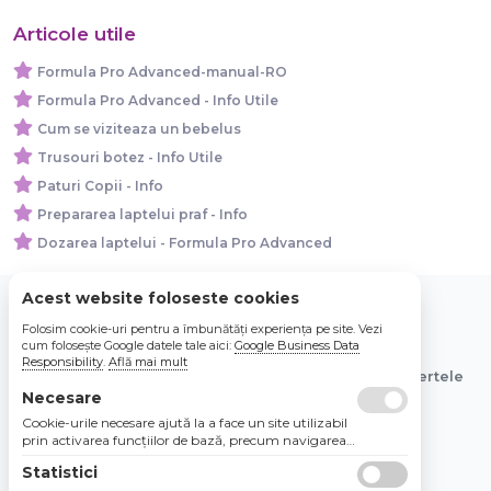
Articole utile
Formula Pro Advanced-manual-RO
Formula Pro Advanced - Info Utile
Cum se viziteaza un bebelus
Trusouri botez - Info Utile
Paturi Copii - Info
Prepararea laptelui praf - Info
Dozarea laptelui - Formula Pro Advanced
Acest website foloseste cookies
Folosim cookie-uri pentru a îmbunătăți experiența pe site. Vezi
© 2026 Bebe Nou Online Store SRL
cum folosește Google datele tale aici:
Google Business Data
Responsibility
.
Află mai mult
Toate preturile sunt exprimate in lei si includ tva. Ofertele
sunt valabile in limita stocului disponibil.
Necesare
Cookie-urile necesare ajută la a face un site utilizabil
prin activarea funcţiilor de bază, precum navigarea
în pagină şi accesul la zonele securizate de pe site.
Statistici
Site-ul nu poate funcţiona corespunzător fără aceste