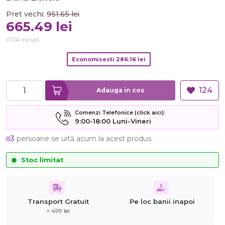
Pret vechi:
951.65
lei
665.49
lei
(TVA inclus)
Economisesti
286.16
lei
124
Adauga in cos
Comenzi Telefonice (click aici):
9:00-18:00 Luni-Vineri
3
persoane se uită acum la acest produs.
Stoc limitat
Transport Gratuit
Pe loc banii inapoi
> 499 lei