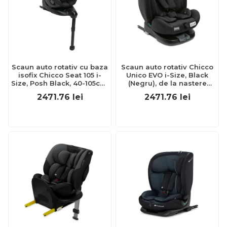
Scaun auto rotativ cu baza
Scaun auto rotativ Chicco
isofix Chicco Seat 105 i-
Unico EVO i-Size, Black
Size, Posh Black, 40-105cm,
(Negru), de la nastere
de la nastere pana la 4 ani
pana la 12 ani (40-150 cm)
2471.76
lei
2471.76
lei
CHC8711433-8
CHC87030-8_BLACK