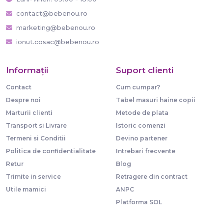
contact@bebenou.ro
marketing@bebenou.ro
ionut.cosac@bebenou.ro
Informaţii
Suport clienti
Contact
Cum cumpar?
Despre noi
Tabel masuri haine copii
Marturii clienti
Metode de plata
Transport si Livrare
Istoric comenzi
Termeni si Conditii
Devino partener
Politica de confidentialitate
Intrebari frecvente
Retur
Blog
Trimite in service
Retragere din contract
Utile mamici
ANPC
Platforma SOL