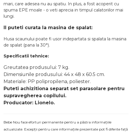
mari, care adesea nu au spatiu. In plus, a fost acoperit cu
spuma EPE moale - o veti aprecia in timpul calatoriilor mai
lungi.
Il puteti curata la masina de spalat:
Husa scaunului poate fi usor indepartata si spalata la masina
de spalat (pana la 30°).
Specificatii tehnice:
Greutatea produsului: 7 kg.
Dimensiunile produsului: 44 x 48 x 60.5 cm.
Materiale: PP polipropilena, poliester.
Puteti achizitiona separat
set parasolare
pentru
supravegherea copilului.
Producator: Lionelo.
Bebe Nou face eforturi permanente pentru a păstra informațiile
actualizate. Excepții pentru care informațiile prezentate pot fi diferite față