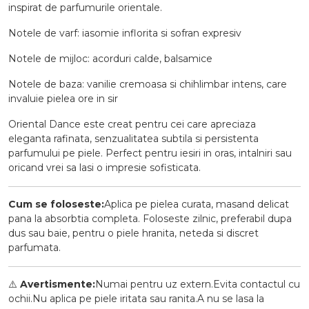
inspirat de parfumurile orientale.
Notele de varf: iasomie inflorita si sofran expresiv
Notele de mijloc: acorduri calde, balsamice
Notele de baza: vanilie cremoasa si chihlimbar intens, care
invaluie pielea ore in sir
Oriental Dance este creat pentru cei care apreciaza
eleganta rafinata, senzualitatea subtila si persistenta
parfumului pe piele. Perfect pentru iesiri in oras, intalniri sau
oricand vrei sa lasi o impresie sofisticata.
Cum se foloseste:
Aplica pe pielea curata, masand delicat
pana la absorbtia completa. Foloseste zilnic, preferabil dupa
dus sau baie, pentru o piele hranita, neteda si discret
parfumata.
⚠️
Avertismente:
Numai pentru uz extern.Evita contactul cu
ochii.Nu aplica pe piele iritata sau ranita.A nu se lasa la