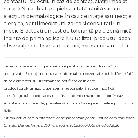
contactul cu ochii. În caz de contact, clătiți imediat
cu apă Nu aplicați pe pielea iritată, rănită sau cu
afecțiuni dermatologice. În caz de iritație sau reacție
alergică, opriți imediat utilizarea și consultați un
medic Efectuați un test de toleranță pe o zonă mică
înainte de prima aplicare Nu utilizați produsul dacă
observați modificări ale texturii, mirosului sau culorii
Bebe Nou face eforturi permanente pentru a păstra informațiile
actualizate. Excepții pentru care informațiile prezentate pot fi diferite față
de cele ale produsului comandat pot fi acelea în care
producătorul/furnizorul/persoana responsabilă aduce modificări
specificațiilor/etichetei acestuia, fără a ne informa în prealabil. În cazul
apariției unor diferențe, prevalează informația de pe etichetele produsului
fizic.
Ultima actualizare a informațiilor de prezentare pentru Unt de corp parfumat
Oriental Dance, Revers, 250 ml a fost efectuată la data de 08.08.2026