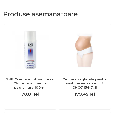
Produse
asemanatoare
SNB Crema antifungica cu
Centura reglabila pentru
Clotrimazol pentru
sustinerea sarcinii, S
pedichiura 100-ml
CHC01154-7_S
EXL359_918
78.81
lei
179.45
lei