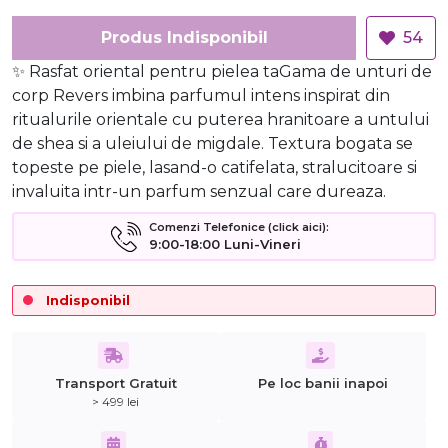
Produs Indisponibil
54
✨ Rasfat oriental pentru pielea taGama de unturi de
corp Revers imbina parfumul intens inspirat din
ritualurile orientale cu puterea hranitoare a untului
de shea si a uleiului de migdale. Textura bogata se
topeste pe piele, lasand-o catifelata, stralucitoare si
invaluita intr-un parfum senzual care dureaza.
Comenzi Telefonice (click aici):
9:00-18:00 Luni-Vineri
Indisponibil
Transport Gratuit
Pe loc banii inapoi
> 499 lei