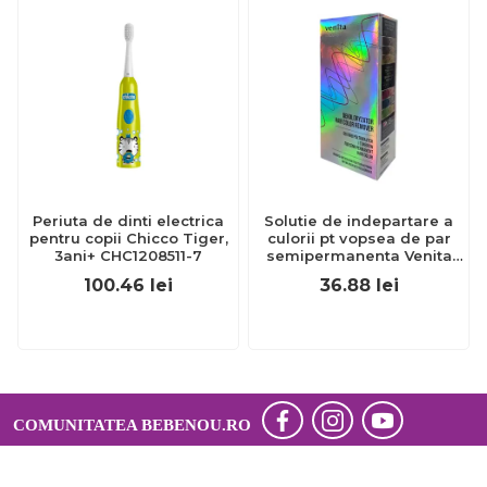
Periuta de dinti electrica
Solutie de indepartare a
pentru copii Chicco Tiger,
culorii pt vopsea de par
3ani+ CHC1208511-7
semipermanenta Venita
Hair Color Remover, 115ml
100.46
lei
36.88
lei
15 ml
COMUNITATEA BEBENOU.RO