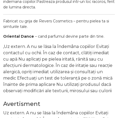
indemana copiilor.Pastreaza produsul intr-un loc racoros, ferit
de lumina directa.
Fabricat cu grija de Revers Cosmetics – pentru pielea ta si
simturile tale.
Oriental Dance
– cand parfumul devine parte din tine.
,Uz extern. A nu se lăsa la îndemâna copiilor Evitați
contactul cu ochii. În caz de contact, clătiți imediat
cu apă Nu aplicați pe pielea iritată, rănită sau cu
afecțiuni dermatologice. În caz de iritație sau reacție
alergică, opriți imediat utilizarea și consultați un
medic Efectuați un test de toleranță pe o zonă mică
înainte de prima aplicare Nu utilizați produsul dacă
observați modificări ale texturii, mirosului sau culorii
Avertisment
Uz extern. A nu se lăsa la îndemâna copiilor Evitați