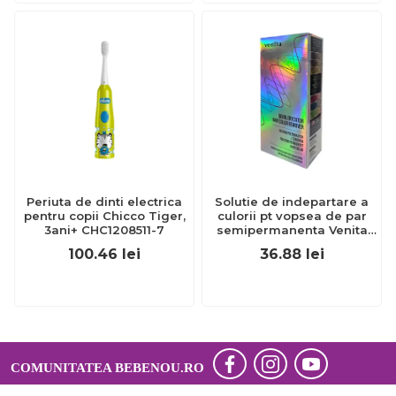
Periuta de dinti electrica
Solutie de indepartare a
pentru copii Chicco Tiger,
culorii pt vopsea de par
3ani+ CHC1208511-7
semipermanenta Venita
Hair Color Remover, 115ml
100.46
lei
36.88
lei
15 ml
COMUNITATEA BEBENOU.RO