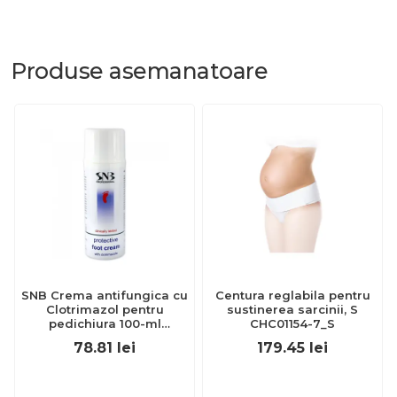
Produse
asemanatoare
SNB Crema antifungica cu
Centura reglabila pentru
Clotrimazol pentru
sustinerea sarcinii, S
pedichiura 100-ml
CHC01154-7_S
EXL359_918
78.81
lei
179.45
lei