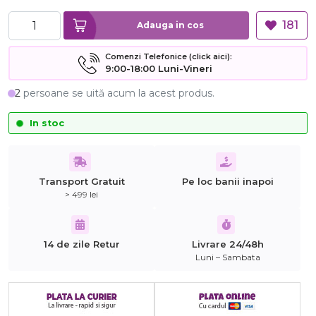
181
Adauga in cos
Comenzi Telefonice (click aici):
9:00-18:00 Luni-Vineri
2
persoane se uită acum la acest produs.
In stoc
Transport Gratuit
Pe loc banii inapoi
> 499 lei
14 de zile Retur
Livrare 24/48h
Luni – Sambata