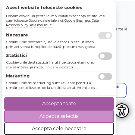
Acest website foloseste cookies
Folosim cookie-uri pentru a îmbunătăți experiența pe site. Vezi
© 2026 Bebe Nou Online Store SRL
cum folosește Google datele tale aici:
Google Business Data
Responsibility
.
Află mai mult
Toate preturile sunt exprimate in lei si includ tva. Ofertele
sunt valabile in limita stocului disponibil.
Necesare
Cookie-urile necesare ajută la a face un site utilizabil
prin activarea funcţiilor de bază, precum navigarea
în pagină şi accesul la zonele securizate de pe site.
Statistici
Site-ul nu poate funcţiona corespunzător fără aceste
cookie-uri.
Cookie-urile de statistică îi ajută pe proprietarii unui
site să înţeleagă modul în care vizitatorii
interacţionează cu site-urile prin colectarea şi
Marketing
raportarea informaţiilor în mod anonim.
Cookie-urile de marketing sunt utilizate pentru a-i
urmări pe utilizatori de la un site la altul. Intenţia este
de a afişa anunţuri relevante şi antrenante pentru
utilizatorii individuali, aşadar ele sunt mai valoroase
pentru agenţiile de puiblicitate şi părţile terţe care se
Accepta toate
ocupă de publicitate.
Accepta selectia
4.8 / 5
★★★★★
Accepta cele necesare