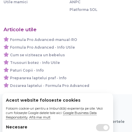
Utile mamici
ANPC
Platforma SOL
Articole utile
Formula Pro Advanced-manual-RO
Formula Pro Advanced - Info Utile
Cum se viziteaza un bebelus
Trusouri botez - Info Utile
Paturi Copii - Info
Prepararea laptelui praf - Info
Dozarea laptelui - Formula Pro Advanced
Acest website foloseste cookies
Folosim cookie-uri pentru a îmbunătăți experiența pe site. Vezi
© 2026 Bebe Nou Online Store SRL
cum folosește Google datele tale aici:
Google Business Data
Responsibility
.
Află mai mult
Toate preturile sunt exprimate in lei si includ tva. Ofertele
Necesare
sunt valabile in limita stocului disponibil.