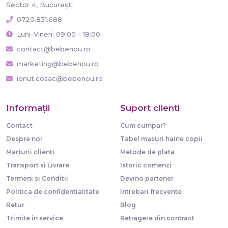
Sector 4, București
0720.831.688
Luni-Vineri: 09:00 - 18:00
contact@bebenou.ro
marketing@bebenou.ro
ionut.cosac@bebenou.ro
Informaţii
Suport clienti
Contact
Cum cumpar?
Despre noi
Tabel masuri haine copii
Marturii clienti
Metode de plata
Transport si Livrare
Istoric comenzi
Termeni si Conditii
Devino partener
Politica de confidentialitate
Intrebari frecvente
Retur
Blog
Trimite in service
Retragere din contract