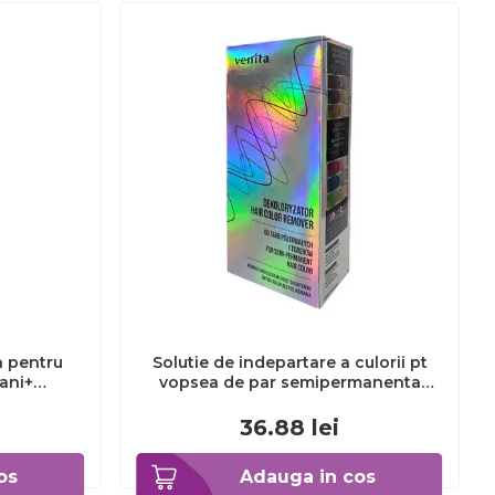
a pentru
Solutie de indepartare a culorii pt
3ani+
vopsea de par semipermanenta
Venita Hair Color Remover, 115ml 15
ml
36.88
lei
os
Adauga in cos