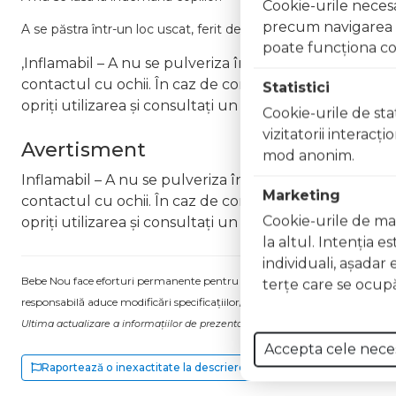
Cookie-urile necesar
precum navigarea în
A se păstra într-un loc uscat, ferit de lumină directă și la temp
poate funcţiona co
,Inflamabil – A nu se pulveriza în apropierea flăcărilo
contactul cu ochii. În caz de contact, clătiți imediat cu
Statistici
opriți utilizarea și consultați un medic Nu inhalați pro
Cookie-urile de stat
vizitatorii interacţ
Avertisment
mod anonim.
Inflamabil – A nu se pulveriza în apropierea flăcărilor
Marketing
contactul cu ochii. În caz de contact, clătiți imediat cu
Cookie-urile de mar
opriți utilizarea și consultați un medic Nu inhalați pro
la altul. Intenţia e
individuali, aşadar 
Bebe Nou face eforturi permanente pentru a păstra informațiile actualizate.
terţe care se ocupă
responsabilă aduce modificări specificațiilor/etichetei acestuia, fără a ne in
Ultima actualizare a informațiilor de prezentare pentru Apa de parfum intens
Accepta cele nece
Raportează o inexactitate la descriere