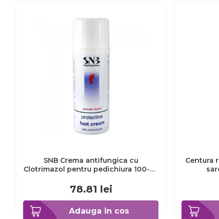
SNB Crema antifungica cu
Centura r
Clotrimazol pentru pedichiura 100-ml
sar
EXL359_918
78.81
lei
Adauga in cos