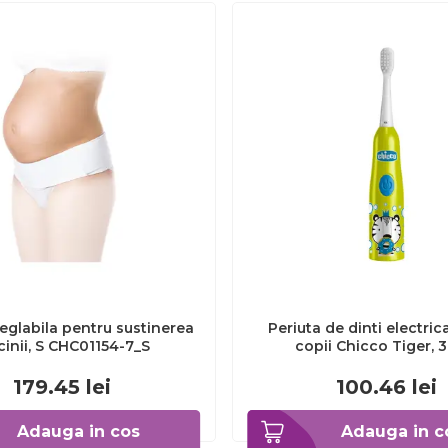
eglabila pentru sustinerea
Periuta de dinti electric
cinii, S CHC01154-7_S
copii Chicco Tiger, 
CHC1208511-7
179.45
lei
100.46
lei
Adauga in cos
Adauga in c