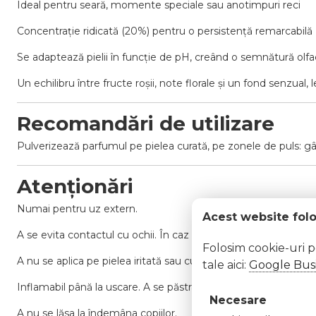
Ideal pentru seară, momente speciale sau anotimpuri reci
Concentrație ridicată (20%) pentru o persistență remarcabilă
Se adaptează pielii în funcție de pH, creând o semnătură olfa
Un echilibru între fructe roșii, note florale și un fond senzual,
Recomandări de utilizare
Pulverizează parfumul pe pielea curată, pe zonele de puls: gât
Atenționări
Numai pentru uz extern.
Acest website fol
A se evita contactul cu ochii. În caz de contact, clătiți imedi
Folosim cookie-uri 
A nu se aplica pe pielea iritată sau cu leziuni.
tale aici:
Google Busi
Inflamabil până la uscare. A se păstra departe de surse de căldu
Necesare
A nu se lăsa la îndemâna copiilor.