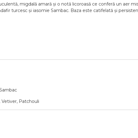
lentă, migdală amară și o notă licoroasă ce conferă un aer mist
fir turcesc și iasomie Sambac. Baza este catifelată și persistent
e Sambac
Vetiver, Patchouli