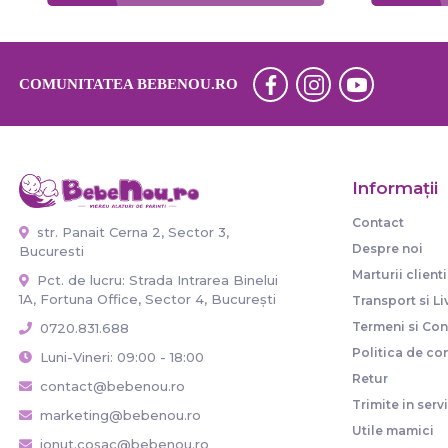
COMUNITATEA BEBENOU.RO
Informaţii
Contact
str. Panait Cerna 2, Sector 3,
Despre noi
Bucuresti
Marturii clienti
Pct. de lucru: Strada Intrarea Binelui
1A, Fortuna Office, Sector 4, București
Transport si Li
Termeni si Cond
0720.831.688
Politica de con
Luni-Vineri: 09:00 - 18:00
Retur
contact@bebenou.ro
Trimite in serv
marketing@bebenou.ro
Utile mamici
ionut.cosac@bebenou.ro