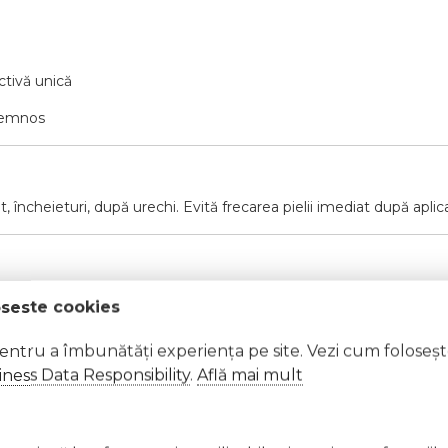
ctivă unică
 lemnos
, încheieturi, după urechi. Evită frecarea pielii imediat după apl
oseste cookies
at cu apă din abundență.
pentru a îmbunătăți experiența pe site. Vezi cum foloseș
ness Data Responsibility
.
Află mai mult
ră, suprafețe fierbinți, scântei, flăcări deschise sau alte surse d