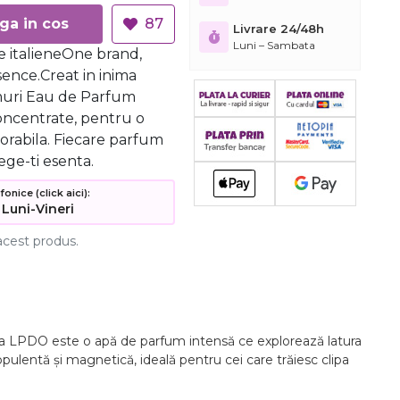
Adauga in cos
87
Livrare 24/48h
Luni – Sambata
 italieneOne brand,
ence.Creat in inima
umuri Eau de Parfum
oncentrate, pentru o
orabila. Fiecare parfum
ege-ti esenta.
nice (click aici):
 Luni-Vineri
acest produs.
a LPDO este o apă de parfum intensă ce explorează latura
pulentă și magnetică, ideală pentru cei care trăiesc clipa