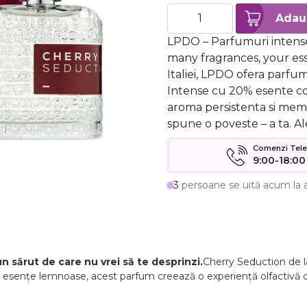
LPDO – Parfumuri intense
many fragrances, your ess
Italiei, LPDO ofera parf
Intense cu 20% esente c
aroma persistenta si mem
spune o poveste – a ta. Al
Comenzi Telefo
9:00-18:00
3
persoane se uită acum la 
un sărut de care nu vrei să te desprinzi.
Cherry Seduction de l
 și esențe lemnoase, acest parfum creează o experiență olfactivă o