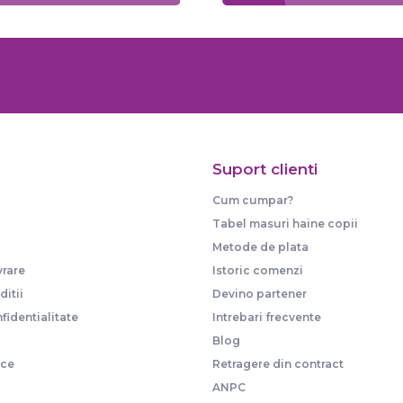
Suport clienti
Cum cumpar?
Tabel masuri haine copii
Metode de plata
vrare
Istoric comenzi
itii
Devino partener
fidentialitate
Intrebari frecvente
Blog
ice
Retragere din contract
ANPC