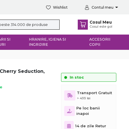
Wishlist
Contul meu
Cosul Meu
Cosul este gol
RII SI
HRANIRE, IGIENA SI
ACCESORII
URI
INGRIJIRE
COPII
Cherry Seduction,
In stoc
ie
Transport Gratuit
> 499 lei
Pe loc banii
inapoi
14 de zile Retur