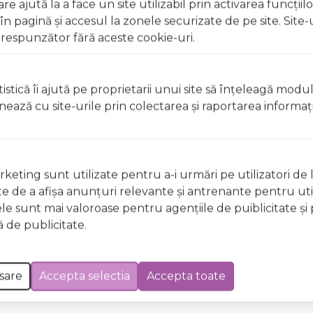
e ajută la a face un site utilizabil prin activarea funcţiil
 pagină şi accesul la zonele securizate de pe site. Site-
eraturi cuprinse între 5°C și 25°C.
respunzător fără aceste cookie-uri.
r deschise, surselor de căldură sau în timp ce fumați Uz ex
 apă Nu aplicați pe pielea iritată, rănită sau cu afecțiuni 
dusul direct în timpul aplicării
istică îi ajută pe proprietarii unui site să înţeleagă modu
ionează cu site-urile prin colectarea şi raportarea informaţi
 deschise, surselor de căldură sau în timp ce fumați Uz ex
 apă Nu aplicați pe pielea iritată, rănită sau cu afecțiuni 
keting sunt utilizate pentru a-i urmări pe utilizatori de l
dusul direct în timpul aplicării
ste de a afişa anunţuri relevante şi antrenante pentru util
ele sunt mai valoroase pentru agenţiile de puiblicitate şi 
 Excepții pentru care informațiile prezentate pot fi diferite față de cele ale 
 de publicitate.
forma în prealabil. În cazul apariției unor diferențe, prevalează informația de pe
a Cherry Seduction, LPDO, Unisex, 100ml a fost efectuată la data de 07.08.2026
sare
Accepta selectia
Accepta toate