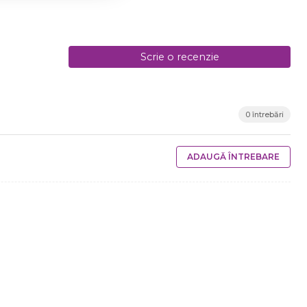
Scrie o recenzie
0 întrebări
ADAUGĂ ÎNTREBARE