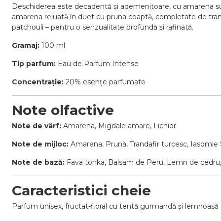
Deschiderea este decadentă și ademenitoare, cu amarena sucu
amarena reluată în duet cu pruna coaptă, completate de tranda
patchouli – pentru o senzualitate profundă și rafinată.
Gramaj:
100 ml
Tip parfum:
Eau de Parfum Intense
Concentrație:
20% esențe parfumate
Note olfactive
Note de vârf:
Amarena, Migdale amare, Lichior
Note de mijloc:
Amarena, Prună, Trandafir turcesc, Iasomi
Note de bază:
Fava tonka, Balsam de Peru, Lemn de cedru, 
Caracteristici cheie
Parfum unisex, fructat-floral cu tentă gurmandă și lemnoasă