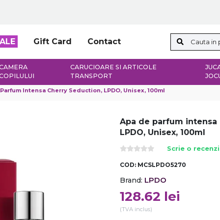
ALE
Gift Card
Contact
CAMERA
CARUCIOARE SI ARTICOLE
JUCA
COPILULUI
TRANSPORT
JOC
Parfum Intensa Cherry Seduction, LPDO, Unisex, 100ml
Apa de parfum intensa 
LPDO, Unisex, 100ml
Scrie o recenz
COD:
MCSLPDO5270
LPDO
Brand:
128.62
lei
(TVA inclus)