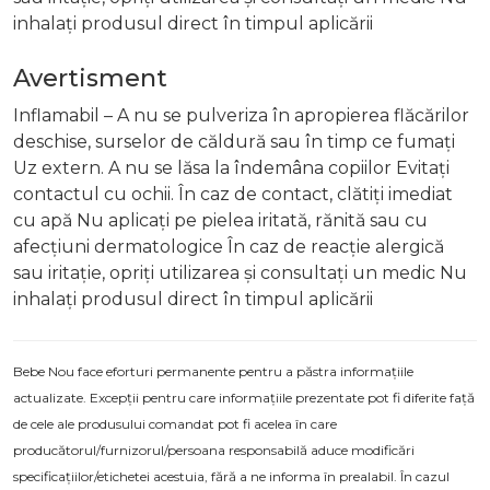
inhalați produsul direct în timpul aplicării
Avertisment
Inflamabil – A nu se pulveriza în apropierea flăcărilor
deschise, surselor de căldură sau în timp ce fumați
Uz extern. A nu se lăsa la îndemâna copiilor Evitați
contactul cu ochii. În caz de contact, clătiți imediat
cu apă Nu aplicați pe pielea iritată, rănită sau cu
afecțiuni dermatologice În caz de reacție alergică
sau iritație, opriți utilizarea și consultați un medic Nu
inhalați produsul direct în timpul aplicării
Bebe Nou face eforturi permanente pentru a păstra informațiile
actualizate. Excepții pentru care informațiile prezentate pot fi diferite față
de cele ale produsului comandat pot fi acelea în care
producătorul/furnizorul/persoana responsabilă aduce modificări
specificațiilor/etichetei acestuia, fără a ne informa în prealabil. În cazul