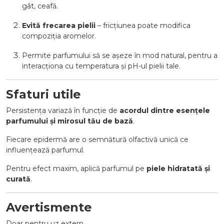
gât, ceafă.
Evită frecarea pielii
– fricțiunea poate modifica
compoziția aromelor.
Permite parfumului să se așeze în mod natural, pentru a
interacționa cu temperatura și pH-ul pielii tale.
Sfaturi utile
Persistența variază în funcție de
acordul dintre esențele
parfumului și mirosul tău de bază
.
Fiecare epidermă are o semnătură olfactivă unică ce
influențează parfumul.
Pentru efect maxim, aplică parfumul pe
piele hidratată și
curată
.
Avertismente
Doar pentru uz extern.