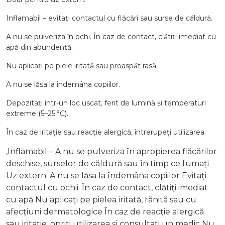
Inflamabil – evitați contactul cu flăcări sau surse de căldură.
A nu se pulveriza în ochi. În caz de contact, clătiți imediat cu
apă din abundență.
Nu aplicați pe piele iritată sau proaspăt rasă.
A nu se lăsa la îndemâna copiilor.
Depozitați într-un loc uscat, ferit de lumină și temperaturi
extreme (5–25 °C).
În caz de iritație sau reacție alergică, întrerupeți utilizarea.
,Inflamabil – A nu se pulveriza în apropierea flăcărilor
deschise, surselor de căldură sau în timp ce fumați
Uz extern. A nu se lăsa la îndemâna copiilor Evitați
contactul cu ochii. În caz de contact, clătiți imediat
cu apă Nu aplicați pe pielea iritată, rănită sau cu
afecțiuni dermatologice În caz de reacție alergică
sau iritație, opriți utilizarea și consultați un medic Nu