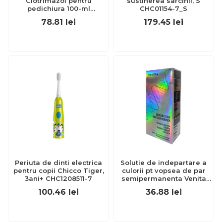
Clotrimazol pentru
sustinerea sarcinii, S
pedichiura 100-ml
CHC01154-7_S
EXL359_918
78.81
lei
179.45
lei
Periuta de dinti electrica
Solutie de indepartare a
pentru copii Chicco Tiger,
culorii pt vopsea de par
3ani+ CHC1208511-7
semipermanenta Venita
Hair Color Remover, 115ml
100.46
lei
36.88
lei
15 ml