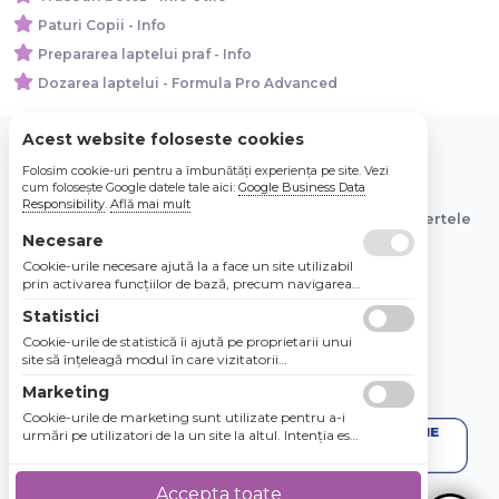
Paturi Copii - Info
Prepararea laptelui praf - Info
Dozarea laptelui - Formula Pro Advanced
Acest website foloseste cookies
Folosim cookie-uri pentru a îmbunătăți experiența pe site. Vezi
© 2026 Bebe Nou Online Store SRL
cum folosește Google datele tale aici:
Google Business Data
Responsibility
.
Află mai mult
Toate preturile sunt exprimate in lei si includ tva. Ofertele
sunt valabile in limita stocului disponibil.
Necesare
Cookie-urile necesare ajută la a face un site utilizabil
prin activarea funcţiilor de bază, precum navigarea
în pagină şi accesul la zonele securizate de pe site.
Statistici
Site-ul nu poate funcţiona corespunzător fără aceste
cookie-uri.
Cookie-urile de statistică îi ajută pe proprietarii unui
site să înţeleagă modul în care vizitatorii
interacţionează cu site-urile prin colectarea şi
Marketing
raportarea informaţiilor în mod anonim.
Cookie-urile de marketing sunt utilizate pentru a-i
urmări pe utilizatori de la un site la altul. Intenţia este
de a afişa anunţuri relevante şi antrenante pentru
utilizatorii individuali, aşadar ele sunt mai valoroase
pentru agenţiile de puiblicitate şi părţile terţe care se
Accepta toate