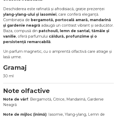
Deschiderea este rafinată și afrodisiacă, grație prezenței
ylang-ylang-ului și iasomiei
, care conferă eleganță.
Combinația de
bergamotă, portocală amară, mandarină
și gardenie neagră
adaugă un contrast vibrant și seducător.
Baza, compusă din
patchouli, lemn de santal, tămâie și
vanilie
, oferă parfumului
căldură, profunzime și o
persistență remarcabilă
.
Un parfum magnetic, cu o amprentă olfactivă care atrage și
lasă urme.
Gramaj
30 ml
Note olfactive
Note de vârf
: Bergamotă, Citrice, Mandarină, Gardenie
Neagră
Note de mijloc (inimă)
: Iasomie, Ylang-ylang, Lemn de