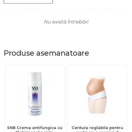
Nu există întrebări
Produse
asemanatoare
SNB Crema antifungica cu
Centura reglabila pentru