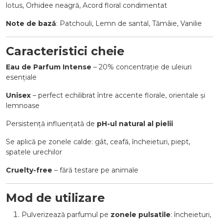
lotus, Orhidee neagră, Acord floral condimentat
Note de bază
: Patchouli, Lemn de santal, Tămâie, Vanilie
Caracteristici cheie
Eau de Parfum Intense
– 20% concentrație de uleiuri
esențiale
Unisex
– perfect echilibrat între accente florale, orientale și
lemnoase
Persistență influențată de
pH-ul natural al pielii
Se aplică pe zonele calde: gât, ceafă, încheieturi, piept,
spatele urechilor
Cruelty-free
– fără testare pe animale
Mod de utilizare
Pulverizează parfumul pe
zonele pulsatile
: încheieturi,