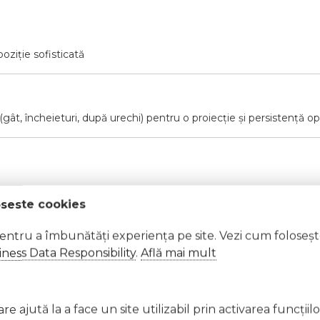
ziție sofisticată
(gât, încheieturi, după urechi) pentru o proiecție și persistență o
oseste cookies
at cu apă din abundență.
pentru a îmbunătăți experiența pe site. Vezi cum foloseș
ness Data Responsibility
.
Află mai mult
ră, suprafețe fierbinți, scântei, flăcări deschise sau alte surse d
e ajută la a face un site utilizabil prin activarea funcţiil
eraturi cuprinse între 5°C și 25°C.