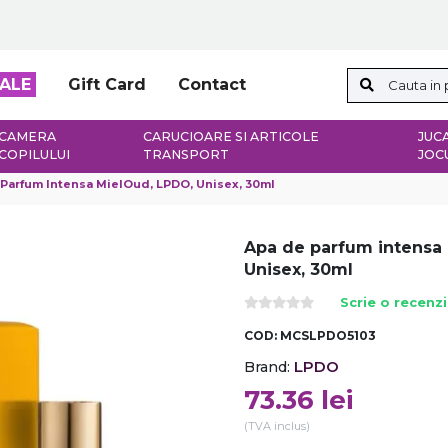
ALE
Gift Card
Contact
CAMERA
CARUCIOARE SI ARTICOLE
JUCA
COPILULUI
TRANSPORT
JOC
Parfum Intensa MielOud, LPDO, Unisex, 30ml
Apa de parfum intensa
Unisex, 30ml
Scrie o recenz
COD:
MCSLPDO5103
LPDO
Brand:
73.36
lei
(TVA inclus)