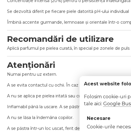
Concentrație intensă (20%) pentru o persistență îndelungată
Se dezvoltă diferit pe fiecare piele datorită pH-ului individual
Îmbină accente gurmande, lemnoase și orientale într-o compo
Recomandări de utilizare
Aplică parfumul pe pielea curată, în special pe zonele de puls 
Atenționări
Numai pentru uz extern.
Acest website fol
A se evita contactul cu ochii. În caz de contact, clătiți imedi
A nu se aplica pe pielea iritată sau cu leziuni.
Folosim cookie-uri 
tale aici:
Google Busi
Inflamabil până la uscare. A se păstra departe de surse de căldu
A nu se lăsa la îndemâna copiilor.
Necesare
Cookie-urile necesar
A se păstra într-un loc uscat, ferit de lumină directă și la temp