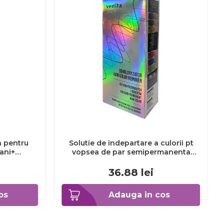
a pentru
Solutie de indepartare a culorii pt
3ani+
vopsea de par semipermanenta
Venita Hair Color Remover, 115ml 15
ml
36.88
lei
os
Adauga in cos