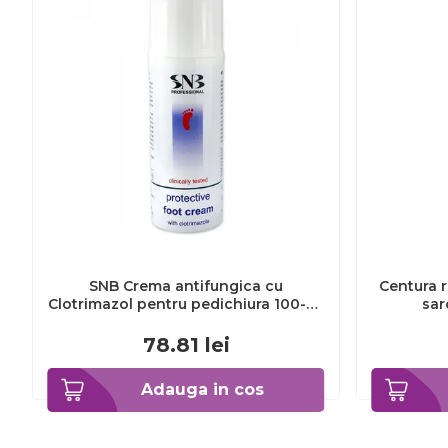
SNB Crema antifungica cu
Centura r
Clotrimazol pentru pedichiura 100-ml
sar
EXL359_918
78.81
lei
Adauga in cos