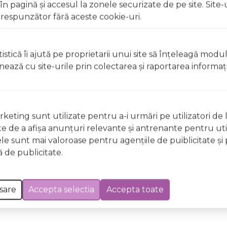
 pagină şi accesul la zonele securizate de pe site. Site-
r deschise, surselor de căldură sau în timp ce fumați Uz ex
respunzător fără aceste cookie-uri.
 apă Nu aplicați pe pielea iritată, rănită sau cu afecțiuni 
dusul direct în timpul aplicării
istică îi ajută pe proprietarii unui site să înţeleagă modu
ionează cu site-urile prin colectarea şi raportarea informaţi
 deschise, surselor de căldură sau în timp ce fumați Uz ex
 apă Nu aplicați pe pielea iritată, rănită sau cu afecțiuni 
dusul direct în timpul aplicării
keting sunt utilizate pentru a-i urmări pe utilizatori de l
ste de a afişa anunţuri relevante şi antrenante pentru util
ele sunt mai valoroase pentru agenţiile de puiblicitate şi 
 Excepții pentru care informațiile prezentate pot fi diferite față de cele ale 
 de publicitate.
forma în prealabil. În cazul apariției unor diferențe, prevalează informația de pe
a MielOud, LPDO, Unisex, 30ml a fost efectuată la data de 07.08.2026
sare
Accepta selectia
Accepta toate