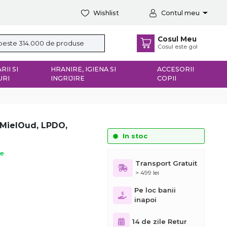
Wishlist
Contul meu
Cosul Meu
Cosul este gol
RII SI
HRANIRE, IGIENA SI
ACCESORII
URI
INGRIJIRE
COPII
 MielOud, LPDO,
In stoc
ie
Transport Gratuit
> 499 lei
Pe loc banii
inapoi
14 de zile Retur