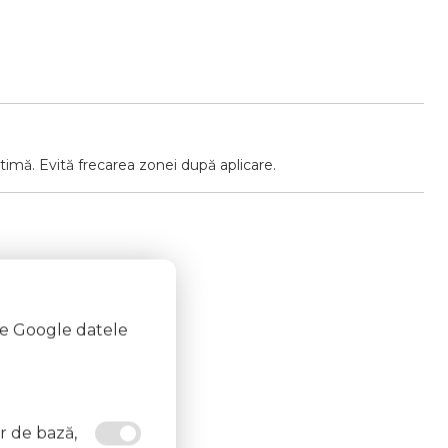
ptimă. Evită frecarea zonei după aplicare.
te Google datele
e aprindere.
or de bază,