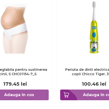
eglabila pentru sustinerea
Periuta de dinti electric
cinii, S CHC01154-7_S
copii Chicco Tiger, 
CHC1208511-7
179.45
lei
100.46
lei
Adauga in cos
Adauga in c