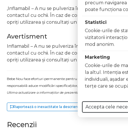
precum navigarea în
,Inflamabil – A nu se pulveriza în apropierea flăcărilo
poate funcţiona co
contactul cu ochii. În caz de contact, clătiți imediat cu
opriți utilizarea și consultați un medic Nu inhalați pro
Statistici
Cookie-urile de stat
Avertisment
vizitatorii interacţ
mod anonim.
Inflamabil – A nu se pulveriza în apropierea flăcărilor
contactul cu ochii. În caz de contact, clătiți imediat cu
Marketing
opriți utilizarea și consultați un medic Nu inhalați pro
Cookie-urile de mar
la altul. Intenţia e
individuali, aşadar 
Bebe Nou face eforturi permanente pentru a păstra informațiile actualizate.
terţe care se ocupă
responsabilă aduce modificări specificațiilor/etichetei acestuia, fără a ne in
Ultima actualizare a informațiilor de prezentare pentru Apa de parfum intens
Accepta cele nece
Raportează o inexactitate la descriere
Recenzii