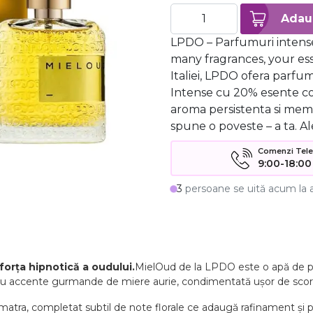
LPDO – Parfumuri intense
many fragrances, your ess
Italiei, LPDO ofera parf
Intense cu 20% esente c
aroma persistenta si mem
spune o poveste – a ta. Al
Comenzi Telefo
9:00-18:00
3
persoane se uită acum la 
 forța hipnotică a oudului.
MielOud de la LPDO este o apă de pa
e cu accente gurmande de miere aurie, condimentată ușor de scorț
Sumatra, completat subtil de note florale ce adaugă rafinament și 