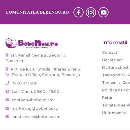
COMUNITATEA BEBENOU.RO
Informaţii
Contact
str. Panait Cerna 2, Sector 3,
Despre noi
Bucuresti
Marturii clienti
Pct. de lucru: Strada Intrarea Binelui
1A, Fortuna Office, Sector 4, București
Transport si Li
Termeni si Cond
0720.831.688
Politica de con
Luni-Vineri: 09:00 - 18:00
Retur
contact@bebenou.ro
Trimite in serv
marketing@bebenou.ro
Utile mamici
ionut.cosac@bebenou.ro