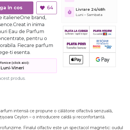
Adauga in cos
64
Livrare 24/48h
Luni – Sambata
 italieneOne brand,
ence.Creat in inima
umuri Eau de Parfum
oncentrate, pentru o
orabila. Fiecare parfum
ege-ti esenta.
nice (click aici):
 Luni-Vineri
acest produs.
rfum intensă ce propune o călătorie olfactivă senzuală,
ișoara Ceylon – o introducere caldă și reconfortantă.
profunzime. Finalul olfactiv este un spectacol magnetic: oudul