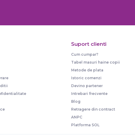
Suport clienti
Cum cumpar?
Tabel masuri haine copii
Metode de plata
vrare
Istoric comenzi
itii
Devino partener
fidentialitate
Intrebari frecvente
Blog
ice
Retragere din contract
ANPC
Platforma SOL