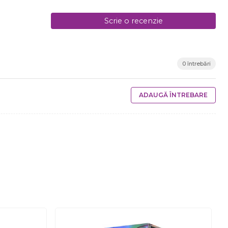
Scrie o recenzie
0 întrebări
ADAUGĂ ÎNTREBARE