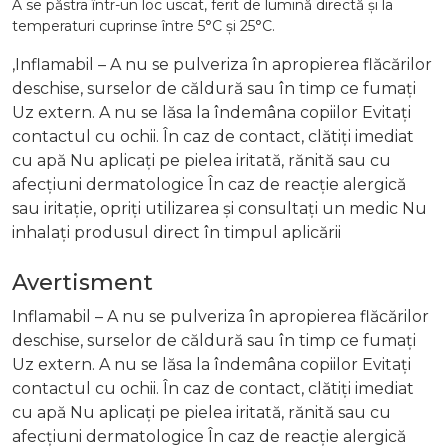
A se păstra într-un loc uscat, ferit de lumină directă și la
temperaturi cuprinse între 5°C și 25°C.
,Inflamabil – A nu se pulveriza în apropierea flăcărilor
deschise, surselor de căldură sau în timp ce fumați
Uz extern. A nu se lăsa la îndemâna copiilor Evitați
contactul cu ochii. În caz de contact, clătiți imediat
cu apă Nu aplicați pe pielea iritată, rănită sau cu
afecțiuni dermatologice În caz de reacție alergică
sau iritație, opriți utilizarea și consultați un medic Nu
inhalați produsul direct în timpul aplicării
Avertisment
Inflamabil – A nu se pulveriza în apropierea flăcărilor
deschise, surselor de căldură sau în timp ce fumați
Uz extern. A nu se lăsa la îndemâna copiilor Evitați
contactul cu ochii. În caz de contact, clătiți imediat
cu apă Nu aplicați pe pielea iritată, rănită sau cu
afecțiuni dermatologice În caz de reacție alergică