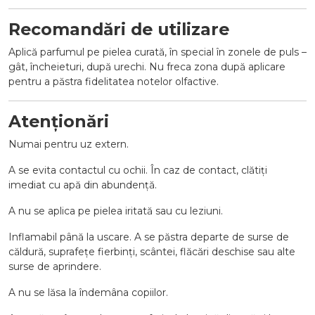
Recomandări de utilizare
Aplică parfumul pe pielea curată, în special în zonele de puls –
gât, încheieturi, după urechi. Nu freca zona după aplicare
pentru a păstra fidelitatea notelor olfactive.
Atenționări
Numai pentru uz extern.
A se evita contactul cu ochii. În caz de contact, clătiți
imediat cu apă din abundență.
A nu se aplica pe pielea iritată sau cu leziuni.
Inflamabil până la uscare. A se păstra departe de surse de
căldură, suprafețe fierbinți, scântei, flăcări deschise sau alte
surse de aprindere.
A nu se lăsa la îndemâna copiilor.