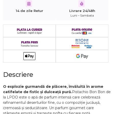
14 de zile Retur
Livrare 24/48h
Luni – Sambata
Descriere
O explozie gurmandă de plăcere, învăluită în arome
catifelate de fistic și dulceață pură.
Pistachio Bon Bon de
la LPDO este o apă de parfum intensă care celebrează
rafinamentul deserturilor fine, cu o compoziție jucăușă,
cremoasă și seducătoare. Un parfum gourmet care
stârnește emoții și trezește pofta cu fiecare notă.