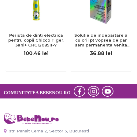
Periuta de dinti electrica
Solutie de indepartare a
pentru copii Chicco Tiger,
culorii pt vopsea de par
3ani+ CHC1208511-7
semipermanenta Venita
Hair Color Remover, 115ml
100.46
lei
36.88
lei
15 ml
COMUNITATEA BEBENOU.RO
str. Panait Cerna 2, Sector 3, Bucuresti