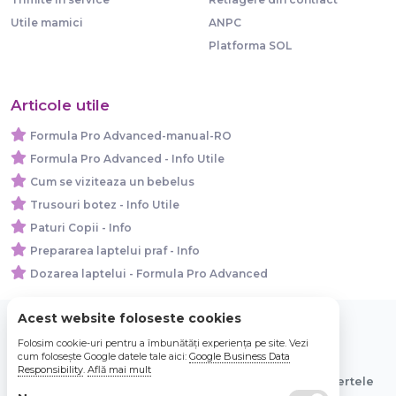
Utile mamici
ANPC
Platforma SOL
Articole utile
Formula Pro Advanced-manual-RO
Formula Pro Advanced - Info Utile
Cum se viziteaza un bebelus
Trusouri botez - Info Utile
Paturi Copii - Info
Prepararea laptelui praf - Info
Dozarea laptelui - Formula Pro Advanced
Acest website foloseste cookies
Folosim cookie-uri pentru a îmbunătăți experiența pe site. Vezi
© 2026 Bebe Nou Online Store SRL
cum folosește Google datele tale aici:
Google Business Data
Responsibility
.
Află mai mult
Toate preturile sunt exprimate in lei si includ tva. Ofertele