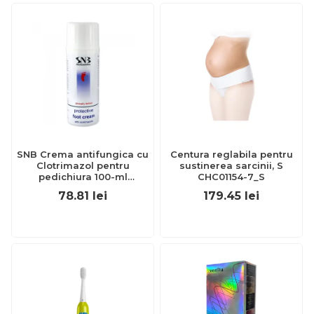
SNB Crema antifungica cu
Centura reglabila pentru
Clotrimazol pentru
sustinerea sarcinii, S
pedichiura 100-ml
CHC01154-7_S
EXL359_918
78.81
lei
179.45
lei