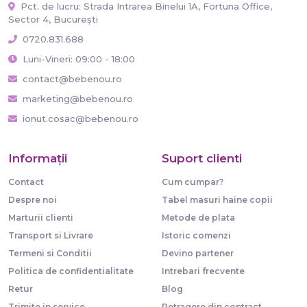
Pct. de lucru: Strada Intrarea Binelui 1A, Fortuna Office,
Sector 4, București
0720.831.688
Luni-Vineri: 09:00 - 18:00
contact@bebenou.ro
marketing@bebenou.ro
ionut.cosac@bebenou.ro
Informaţii
Suport clienti
Contact
Cum cumpar?
Despre noi
Tabel masuri haine copii
Marturii clienti
Metode de plata
Transport si Livrare
Istoric comenzi
Termeni si Conditii
Devino partener
Politica de confidentialitate
Intrebari frecvente
Retur
Blog
Trimite in service
Retragere din contract