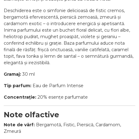
Deschiderea este o simfonie delicioasă de fistic cremos,
bergamotă efervescentă, piersică zemoasă, zmeură și
cardamom exotic – o introducere energică și apetisantă.
Inima parfumului este un buchet floral delicat, cu flori albe,
heliotrop pudrat, mughet proaspăt, violete și geraniu –
conferind echilibru și grație. Baza parfumului aduce nota
finală de răsfăț: frișcă onctuoasă, vanilie catifelată, caramel
topit, fava tonka și lemn de santal – o semnătură gurmandă,
elegantă și irezistibilă.
Gramaj:
30 ml
Tip parfum:
Eau de Parfum Intense
Concentrație:
20% esențe parfumate
Note olfactive
Note de vârf:
Bergamotă, Fistic, Piersică, Cardamom,
Zmeură