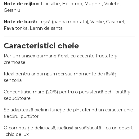
Note de mijloc:
Flori albe, Heliotrop, Mughet, Violete,
Geraniu
Note de bază:
Frișcă (panna montata), Vanilie, Caramel,
Fava tonka, Lemn de santal
Caracteristici cheie
Parfum unisex gurmand-floral, cu accente fructate și
cremoase
Ideal pentru anotimpuri reci sau momente de răsfăț
senzorial
Concentrație mare (20%) pentru o persistență echilibrată și
seducătoare
Se adaptează pielii în funcție de pH, oferind un caracter unic
fiecărui purtător
O compoziție delicioasă, jucăușă și sofisticată – ca un desert
lichid de lux