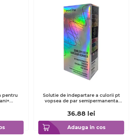
a pentru
Solutie de indepartare a culorii pt
3ani+
vopsea de par semipermanenta
Venita Hair Color Remover, 115ml 15
ml
36.88
lei
os
Adauga in cos