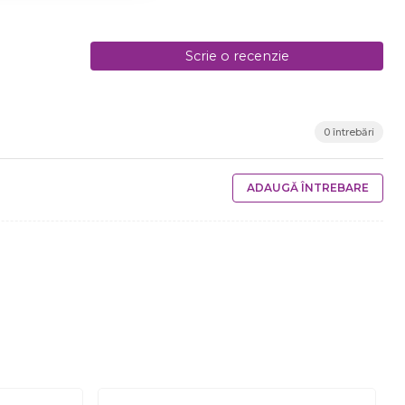
Scrie o recenzie
0 întrebări
ADAUGĂ ÎNTREBARE