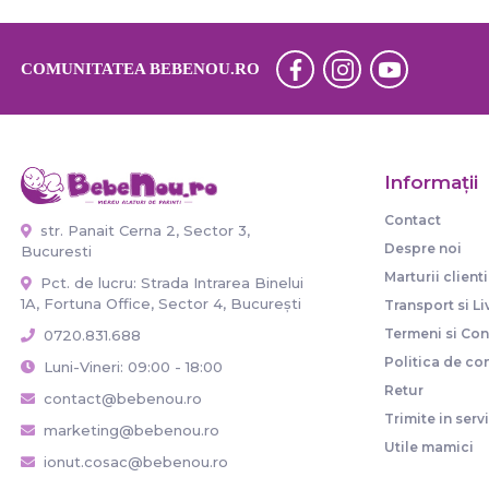
COMUNITATEA BEBENOU.RO
Informaţii
Contact
str. Panait Cerna 2, Sector 3,
Despre noi
Bucuresti
Marturii clienti
Pct. de lucru: Strada Intrarea Binelui
1A, Fortuna Office, Sector 4, București
Transport si Li
Termeni si Cond
0720.831.688
Politica de con
Luni-Vineri: 09:00 - 18:00
Retur
contact@bebenou.ro
Trimite in serv
marketing@bebenou.ro
Utile mamici
ionut.cosac@bebenou.ro