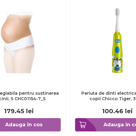
eglabila pentru sustinerea
Periuta de dinti electric
cinii, S CHC01154-7_S
copii Chicco Tiger, 
CHC1208511-7
179.45
lei
100.46
lei
Adauga in cos
Adauga in c