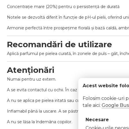
Concentrație mare (20%) pentru o persistență de durată
Notele se dezvoltă diferit în funcție de pH-ul pielii, oferind un
Armonie perfectă între prospețime florală și bază caldă, amb
Recomandări de utilizare
Aplică parfumul pe pielea curată, în zonele de puls – gât, înch
Atenționări
Numai pentru uz extern.
Acest website fol
A se evita contactul cu ochii. În caz de contact, clătiți imedi
Folosim cookie-uri 
A nu se aplica pe pielea iritată sau cu leziuni.
tale aici:
Google Busi
Inflamabil până la uscare. A se păstra departe de surse de căldu
Necesare
A nu se lăsa la îndemâna copiilor.
Cookie-urile necesar