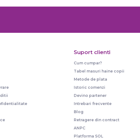
Suport clienti
Cum cumpar?
Tabel masuri haine copii
Metode de plata
vrare
Istoric comenzi
itii
Devino partener
fidentialitate
Intrebari frecvente
Blog
ice
Retragere din contract
ANPC
Platforma SOL