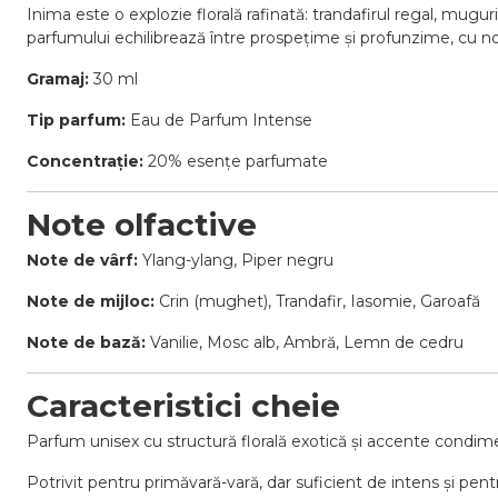
Inima este o explozie florală rafinată: trandafirul regal, mugur
parfumului echilibrează între prospețime și profunzime, cu no
Gramaj:
30 ml
Tip parfum:
Eau de Parfum Intense
Concentrație:
20% esențe parfumate
Note olfactive
Note de vârf:
Ylang-ylang, Piper negru
Note de mijloc:
Crin (mughet), Trandafir, Iasomie, Garoafă
Note de bază:
Vanilie, Mosc alb, Ambră, Lemn de cedru
Caracteristici cheie
Parfum unisex cu structură florală exotică și accente condi
Potrivit pentru primăvară-vară, dar suficient de intens și pent