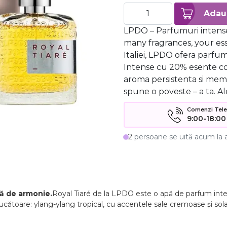
LPDO – Parfumuri intense
many fragrances, your ess
Italiei, LPDO ofera parf
Intense cu 20% esente c
aroma persistenta si mem
spune o poveste – a ta. Al
Comenzi Telefo
9:00-18:00
2
persoane se uită acum la 
nă de armonie.
Royal Tiaré de la LPDO este o apă de parfum inten
toare: ylang-ylang tropical, cu accentele sale cremoase și solar