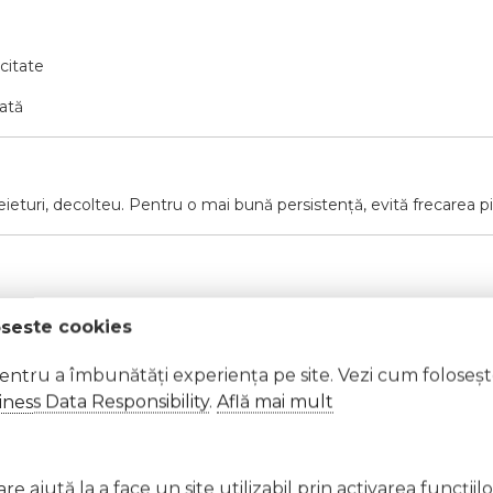
icitate
rată
eieturi, decolteu. Pentru o mai bună persistență, evită frecarea pie
oseste cookies
at cu apă din abundență.
pentru a îmbunătăți experiența pe site. Vezi cum foloseș
ness Data Responsibility
.
Află mai mult
ră, suprafețe fierbinți, scântei, flăcări deschise sau alte surse d
e ajută la a face un site utilizabil prin activarea funcţiil