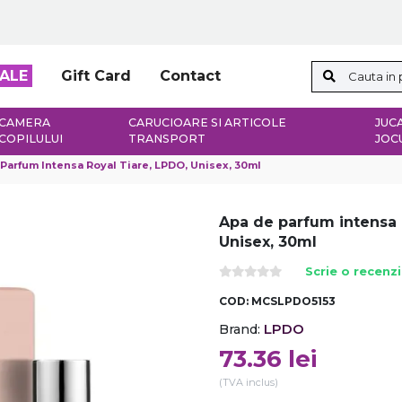
ALE
Gift Card
Contact
CAMERA
CARUCIOARE SI ARTICOLE
JUCA
COPILULUI
TRANSPORT
JOC
Parfum Intensa Royal Tiare, LPDO, Unisex, 30ml
Apa de parfum intensa 
Unisex, 30ml
Scrie o recenz
COD:
MCSLPDO5153
LPDO
Brand:
73.36
lei
(TVA inclus)