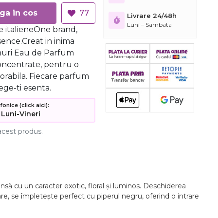
Adauga in cos
77
Livrare 24/48h
Luni – Sambata
 italieneOne brand,
ence.Creat in inima
umuri Eau de Parfum
oncentrate, pentru o
orabila. Fiecare parfum
ege-ti esenta.
nice (click aici):
 Luni-Vineri
acest produs.
să cu un caracter exotic, floral și luminos. Deschiderea
e, se împletește perfect cu piperul negru, oferind o intrare