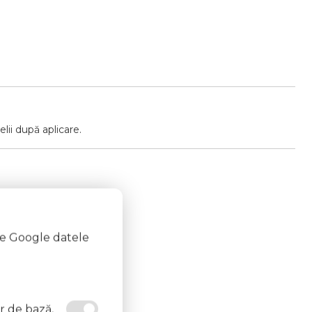
lii după aplicare.
te Google datele
e aprindere.
or de bază,