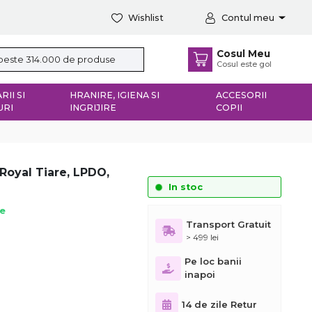
Wishlist
Contul meu
Cosul Meu
Cosul este gol
RII SI
HRANIRE, IGIENA SI
ACCESORII
URI
INGRIJIRE
COPII
Royal Tiare, LPDO,
In stoc
ie
Transport Gratuit
> 499 lei
Pe loc banii
inapoi
14 de zile Retur