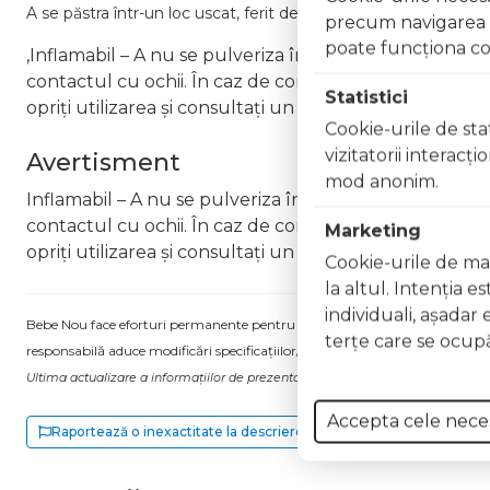
A se păstra într-un loc uscat, ferit de lumină directă și la temp
precum navigarea în
poate funcţiona co
,Inflamabil – A nu se pulveriza în apropierea flăcărilo
contactul cu ochii. În caz de contact, clătiți imediat cu
Statistici
opriți utilizarea și consultați un medic Nu inhalați pro
Cookie-urile de stat
vizitatorii interacţ
Avertisment
mod anonim.
Inflamabil – A nu se pulveriza în apropierea flăcărilor
contactul cu ochii. În caz de contact, clătiți imediat cu
Marketing
opriți utilizarea și consultați un medic Nu inhalați pro
Cookie-urile de mar
la altul. Intenţia e
individuali, aşadar 
Bebe Nou face eforturi permanente pentru a păstra informațiile actualizate.
terţe care se ocupă
responsabilă aduce modificări specificațiilor/etichetei acestuia, fără a ne in
Ultima actualizare a informațiilor de prezentare pentru Apa de parfum intensa
Accepta cele nece
Raportează o inexactitate la descriere