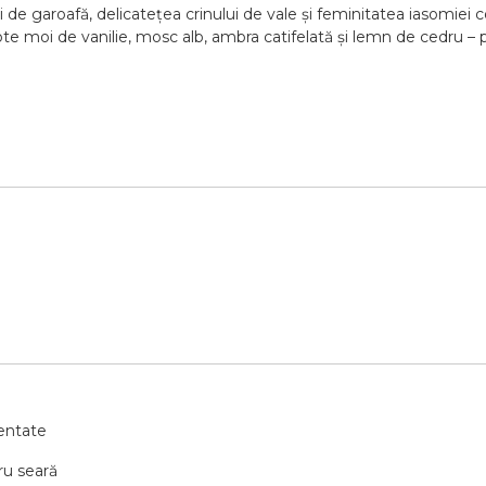
ii de garoafă, delicatețea crinului de vale și feminitatea iasomiei 
te moi de vanilie, mosc alb, ambra catifelată și lemn de cedru – 
mentate
ru seară