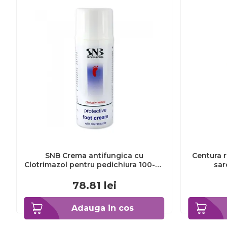
SNB Crema antifungica cu
Centura r
Clotrimazol pentru pedichiura 100-ml
sar
EXL359_918
78.81
lei
Adauga in cos