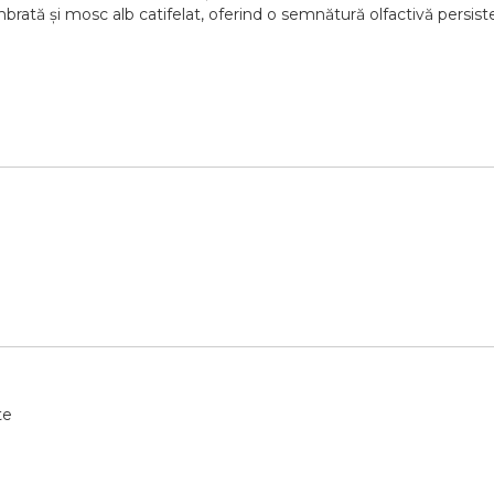
ambrată și mosc alb catifelat, oferind o semnătură olfactivă persis
te