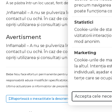
A se păstra într-un loc uscat, ferit de lumină directă și la temp
precum navigarea în
poate funcţiona co
,Inflamabil – A nu se pulveriza în apropierea flăcărilo
contactul cu ochii. În caz de contact, clătiți imediat cu
Statistici
opriți utilizarea și consultați un medic Nu inhalați pro
Cookie-urile de stat
vizitatorii interacţ
Avertisment
mod anonim.
Inflamabil – A nu se pulveriza în apropierea flăcărilor
contactul cu ochii. În caz de contact, clătiți imediat cu
Marketing
opriți utilizarea și consultați un medic Nu inhalați pro
Cookie-urile de mar
la altul. Intenţia e
individuali, aşadar 
Bebe Nou face eforturi permanente pentru a păstra informațiile actualizate.
terţe care se ocupă
responsabilă aduce modificări specificațiilor/etichetei acestuia, fără a ne in
Ultima actualizare a informațiilor de prezentare pentru Apa de parfum intens
Accepta cele nece
Raportează o inexactitate la descriere