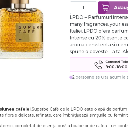
LPDO – Parfumuri intense
many fragrances, your ess
Italiei, LPDO ofera parf
Intense cu 20% esente c
aroma persistenta si mem
spune o poveste – a ta. Al
Comenzi Telefo
9:00-18:00
2
persoane se uită acum la 
siunea cafelei.
Superbe Café de la LPDO este o apă de parfum i
e florale delicate, rafinate, care îmbrățișează simțurile cu femini
 puternic, completat de esența pură a boabelor de cafea – un contr