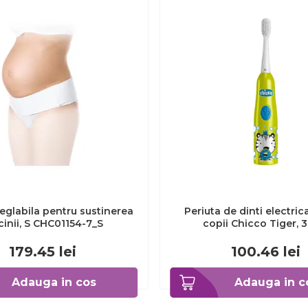
eglabila pentru sustinerea
Periuta de dinti electric
cinii, S CHC01154-7_S
copii Chicco Tiger, 
CHC1208511-7
179.45
lei
100.46
lei
Adauga in cos
Adauga in c