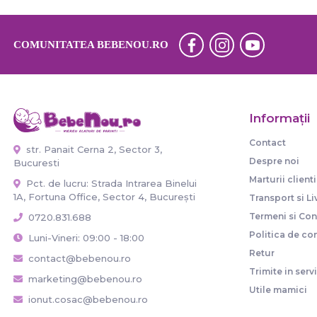
COMUNITATEA BEBENOU.RO
Informaţii
Contact
str. Panait Cerna 2, Sector 3,
Despre noi
Bucuresti
Marturii clienti
Pct. de lucru: Strada Intrarea Binelui
1A, Fortuna Office, Sector 4, București
Transport si Li
Termeni si Cond
0720.831.688
Politica de con
Luni-Vineri: 09:00 - 18:00
Retur
contact@bebenou.ro
Trimite in serv
marketing@bebenou.ro
Utile mamici
ionut.cosac@bebenou.ro