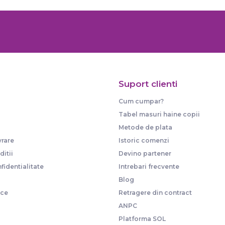
Suport clienti
Cum cumpar?
Tabel masuri haine copii
Metode de plata
vrare
Istoric comenzi
itii
Devino partener
fidentialitate
Intrebari frecvente
Blog
ice
Retragere din contract
ANPC
Platforma SOL