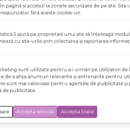
eraturi cuprinse între 5°C și 25°C.
 pagină şi accesul la zonele securizate de pe site. Site-
respunzător fără aceste cookie-uri.
r deschise, surselor de căldură sau în timp ce fumați Uz ex
 apă Nu aplicați pe pielea iritată, rănită sau cu afecțiuni 
dusul direct în timpul aplicării
istică îi ajută pe proprietarii unui site să înţeleagă modu
ionează cu site-urile prin colectarea şi raportarea informaţi
 deschise, surselor de căldură sau în timp ce fumați Uz ex
 apă Nu aplicați pe pielea iritată, rănită sau cu afecțiuni 
dusul direct în timpul aplicării
keting sunt utilizate pentru a-i urmări pe utilizatori de l
ste de a afişa anunţuri relevante şi antrenante pentru util
ele sunt mai valoroase pentru agenţiile de puiblicitate şi 
 Excepții pentru care informațiile prezentate pot fi diferite față de cele ale 
 de publicitate.
forma în prealabil. În cazul apariției unor diferențe, prevalează informația de pe
a Superbe Cafe, LPDO, Unisex, 100ml a fost efectuată la data de 08.08.2026
sare
Accepta selectia
Accepta toate