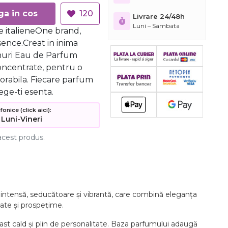
Adauga in cos
120
Livrare 24/48h
Luni – Sambata
 italieneOne brand,
ence.Creat in inima
umuri Eau de Parfum
oncentrate, pentru o
orabila. Fiecare parfum
ege-ti esenta.
nice (click aici):
 Luni-Vineri
acest produs.
ntensă, seducătoare și vibrantă, care combină eleganța
tate și prospețime.
ast cald și plin de personalitate. Baza parfumului adaugă