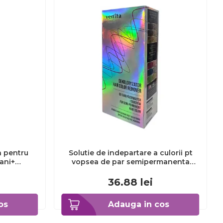
a pentru
Solutie de indepartare a culorii pt
3ani+
vopsea de par semipermanenta
Venita Hair Color Remover, 115ml 15
ml
36.88
lei
os
Adauga in cos