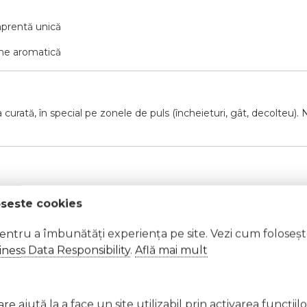
amprentă unică
ime aromatică
curată, în special pe zonele de puls (încheieturi, gât, decolteu). 
oseste cookies
at cu apă din abundență.
pentru a îmbunătăți experiența pe site. Vezi cum foloseș
ness Data Responsibility
.
Află mai mult
ră, suprafețe fierbinți, scântei, flăcări deschise sau alte surse d
e ajută la a face un site utilizabil prin activarea funcţiil