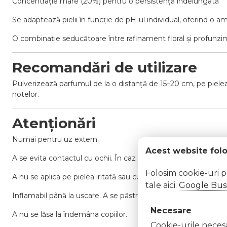
Concentrație mare (20%) pentru o persistență îndelungată
Se adaptează pielii în funcție de pH-ul individual, oferind o 
O combinație seducătoare între rafinament floral și profunz
Recomandări de utilizare
Pulverizează parfumul de la o distanță de 15–20 cm, pe pielea 
notelor.
Atenționări
Numai pentru uz extern.
Acest website fol
A se evita contactul cu ochii. În caz de contact, clătiți imedi
Folosim cookie-uri 
A nu se aplica pe pielea iritată sau cu leziuni.
tale aici:
Google Busi
Inflamabil până la uscare. A se păstra departe de surse de căldu
Necesare
A nu se lăsa la îndemâna copiilor.
Cookie-urile necesar