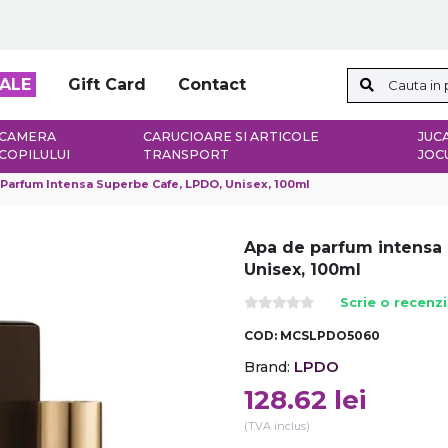
ALE
Gift Card
Contact
CAMERA
CARUCIOARE SI ARTICOLE
JUCA
COPILULUI
TRANSPORT
JOC
Parfum Intensa Superbe Cafe, LPDO, Unisex, 100ml
Apa de parfum intensa
Unisex, 100ml
Scrie o recenz
COD:
MCSLPDO5060
LPDO
Brand:
128.62
lei
(TVA inclus)