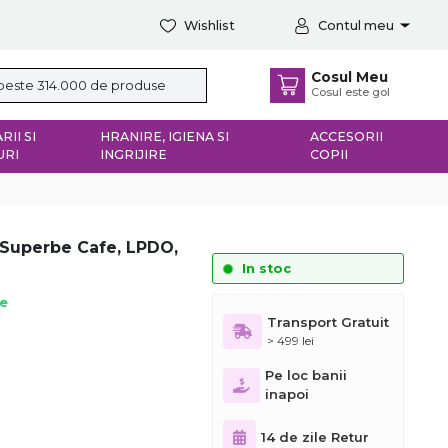
Wishlist
Contul meu
Cosul Meu
Cosul este gol
RII SI
HRANIRE, IGIENA SI
ACCESORII
URI
INGRIJIRE
COPII
 Superbe Cafe, LPDO,
In stoc
ie
Transport Gratuit
> 499 lei
Pe loc banii
inapoi
14 de zile Retur