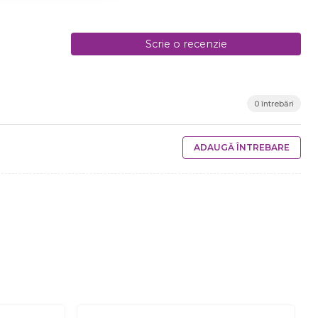
Scrie o recenzie
0 întrebări
ADAUGĂ ÎNTREBARE