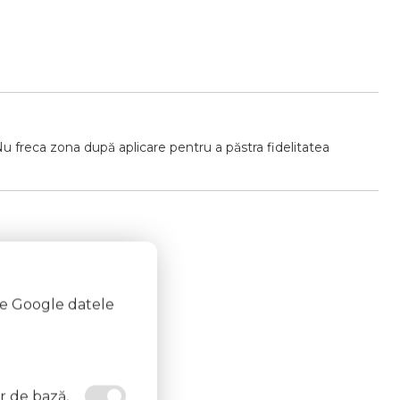
Nu freca zona după aplicare pentru a păstra fidelitatea
te Google datele
e aprindere.
or de bază,