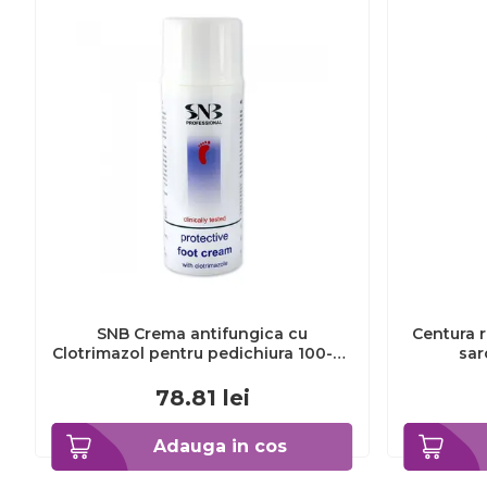
SNB Crema antifungica cu
Centura r
Clotrimazol pentru pedichiura 100-ml
sar
EXL359_918
78.81
lei
Adauga in cos