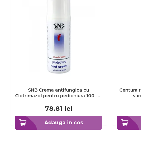
SNB Crema antifungica cu
Centura r
Clotrimazol pentru pedichiura 100-ml
sar
EXL359_918
78.81
lei
Adauga in cos