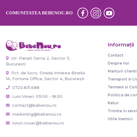
COMUNITATEA BEBENOU.RO
Informaţii
Contact
str. Panait Cerna 2, Sector 3,
Despre noi
Bucuresti
Marturii clienti
Pct. de lucru: Strada Intrarea Binelui
1A, Fortuna Office, Sector 4, București
Transport si Li
Termeni si Cond
0720.831.688
Politica de con
Luni-Vineri: 09:00 - 18:00
Retur
contact@bebenou.ro
Trimite in serv
marketing@bebenou.ro
Utile mamici
ionut.cosac@bebenou.ro