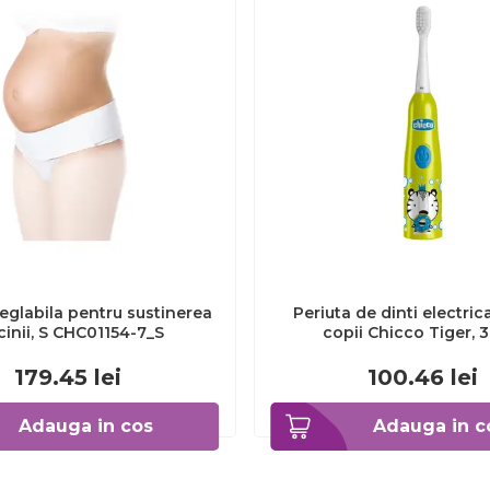
eglabila pentru sustinerea
Periuta de dinti electric
cinii, S CHC01154-7_S
copii Chicco Tiger, 
CHC1208511-7
179.45
lei
100.46
lei
Adauga in cos
Adauga in c