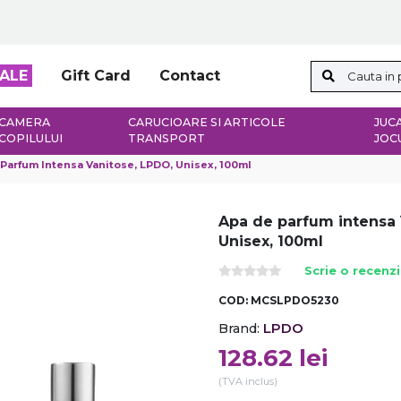
ALE
Gift Card
Contact
CAMERA
CARUCIOARE SI ARTICOLE
JUCA
COPILULUI
TRANSPORT
JOC
Parfum Intensa Vanitose, LPDO, Unisex, 100ml
Apa de parfum intensa 
Unisex, 100ml
Scrie o recenz
COD:
MCSLPDO5230
LPDO
Brand:
128.62
lei
(TVA inclus)