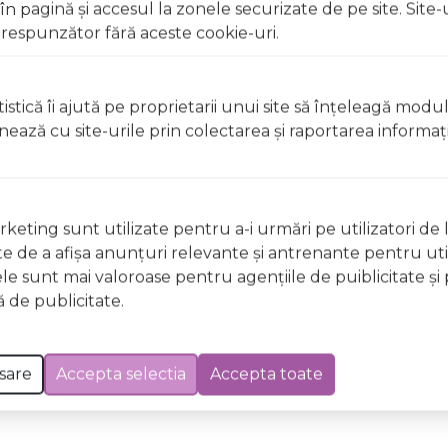
 pagină şi accesul la zonele securizate de pe site. Site-
r deschise, surselor de căldură sau în timp ce fumați Uz ex
respunzător fără aceste cookie-uri.
 apă Nu aplicați pe pielea iritată, rănită sau cu afecțiuni 
dusul direct în timpul aplicării
istică îi ajută pe proprietarii unui site să înţeleagă modu
ionează cu site-urile prin colectarea şi raportarea informaţi
 deschise, surselor de căldură sau în timp ce fumați Uz ex
 apă Nu aplicați pe pielea iritată, rănită sau cu afecțiuni 
dusul direct în timpul aplicării
keting sunt utilizate pentru a-i urmări pe utilizatori de l
ste de a afişa anunţuri relevante şi antrenante pentru util
ele sunt mai valoroase pentru agenţiile de puiblicitate şi 
 Excepții pentru care informațiile prezentate pot fi diferite față de cele ale 
 de publicitate.
forma în prealabil. În cazul apariției unor diferențe, prevalează informația de pe
 Vanitose, LPDO, Unisex, 100ml a fost efectuată la data de 07.08.2026
sare
Accepta selectia
Accepta toate