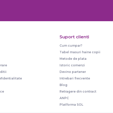
Suport clienti
Cum cumpar?
Tabel masuri haine copii
Metode de plata
vrare
Istoric comenzi
itii
Devino partener
fidentialitate
Intrebari frecvente
Blog
ice
Retragere din contract
ANPC
Platforma SOL