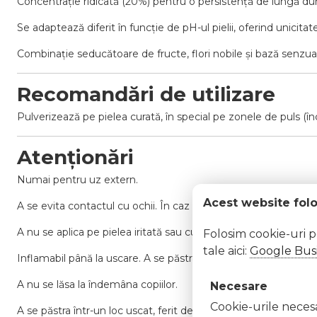
Concentrație ridicată (20%) pentru o persistență de lungă du
Se adaptează diferit în funcție de pH-ul pielii, oferind unicitat
Combinație seducătoare de fructe, flori nobile și bază senzu
Recomandări de utilizare
Pulverizează pe pielea curată, în special pe zonele de puls (în
Atenționări
Numai pentru uz extern.
Acest website fol
A se evita contactul cu ochii. În caz de contact, clătiți imedi
A nu se aplica pe pielea iritată sau cu leziuni.
Folosim cookie-uri 
tale aici:
Google Busi
Inflamabil până la uscare. A se păstra departe de surse de căldu
A nu se lăsa la îndemâna copiilor.
Necesare
Cookie-urile necesar
A se păstra într-un loc uscat, ferit de lumină directă și la temp