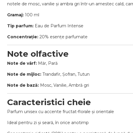
notele de mosc, vanilie și ambra gri într-un amestec cald, carna
Gramaj:
100 ml
Tip parfum:
Eau de Parfum Intense
Concentrație:
20% esențe parfumate
Note olfactive
Note de vârf:
Măr, Pară
Note de mijloc:
Trandafir, Șofran, Tutun
Note de bază:
Mosc, Vanilie, Ambră gri
Caracteristici cheie
Parfum unisex cu accente fructat-florale și orientale
Ideal pentru zi și seară, în orice anotimp