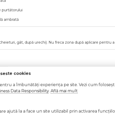
rată
e purtătorului
ală ambrată
cheieturi, gât, după urechi). Nu freca zona după aplicare pentru a m
oseste cookies
at cu apă din abundență.
pentru a îmbunătăți experiența pe site. Vezi cum foloseș
ness Data Responsibility
.
Află mai mult
ră, suprafețe fierbinți, scântei, flăcări deschise sau alte surse d
e ajută la a face un site utilizabil prin activarea funcţiil
eraturi cuprinse între 5°C și 25°C.