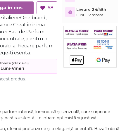
Adauga in cos
68
Livrare 24/48h
Luni – Sambata
 italieneOne brand,
ence.Creat in inima
umuri Eau de Parfum
oncentrate, pentru o
orabila. Fiecare parfum
ege-ti esenta.
nice (click aici):
 Luni-Vineri
acest produs.
 parfum intensă, luminoasă și senzuală, care surprinde
 pară suculentă – o intrare optimistă și jucăușă.
tun, oferind profunzime și o eleganță orientală. Baza îmbină