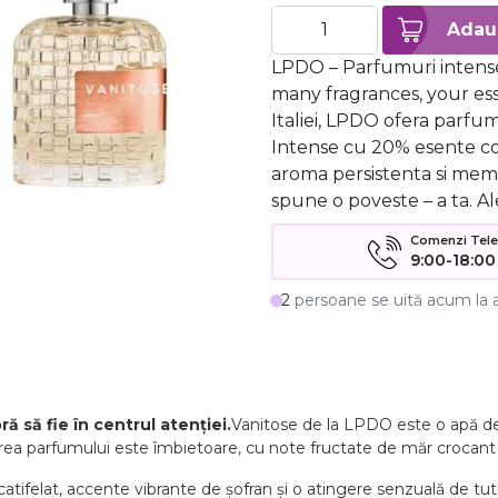
LPDO – Parfumuri intense
many fragrances, your ess
Italiei, LPDO ofera parf
Intense cu 20% esente c
aroma persistenta si mem
spune o poveste – a ta. Al
Comenzi Telefo
9:00-18:00
2
persoane se uită acum la 
ă să fie în centrul atenției.
Vanitose de la LPDO este o apă de
rea parfumului este îmbietoare, cu note fructate de măr crocant și
atifelat, accente vibrante de șofran și o atingere senzuală de tu