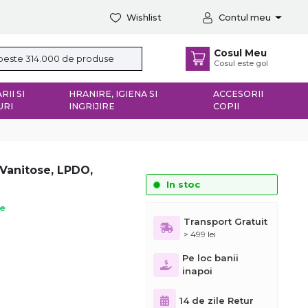
Wishlist
Contul meu
Cosul Meu
Cosul este gol
RII SI
HRANIRE, IGIENA SI
ACCESORII
URI
INGRIJIRE
COPII
Vanitose, LPDO,
In stoc
ie
Transport Gratuit
> 499 lei
Pe loc banii
inapoi
14 de zile Retur