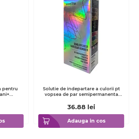
a pentru
Solutie de indepartare a culorii pt
3ani+
vopsea de par semipermanenta
Venita Hair Color Remover, 115ml 15
ml
36.88
lei
os
Adauga in cos