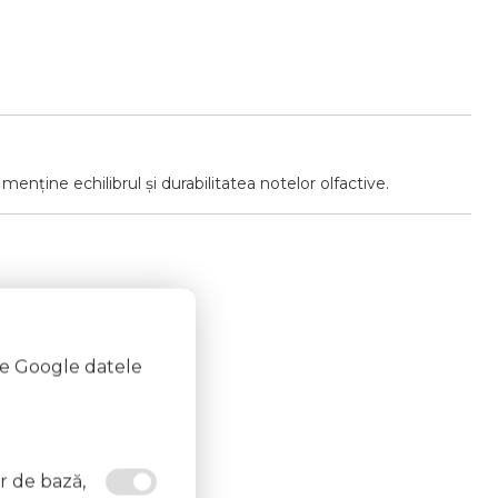
enține echilibrul și durabilitatea notelor olfactive.
te Google datele
e aprindere.
or de bază,