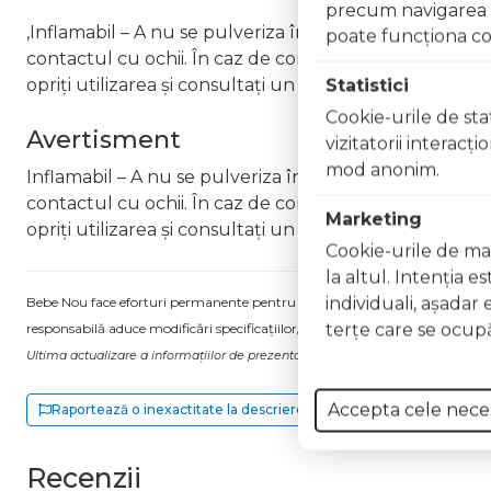
precum navigarea în
,Inflamabil – A nu se pulveriza în apropierea flăcărilo
poate funcţiona co
contactul cu ochii. În caz de contact, clătiți imediat cu
opriți utilizarea și consultați un medic Nu inhalați pro
Statistici
Cookie-urile de stat
Avertisment
vizitatorii interacţ
mod anonim.
Inflamabil – A nu se pulveriza în apropierea flăcărilor
contactul cu ochii. În caz de contact, clătiți imediat cu
Marketing
opriți utilizarea și consultați un medic Nu inhalați pro
Cookie-urile de mar
la altul. Intenţia e
individuali, aşadar 
Bebe Nou face eforturi permanente pentru a păstra informațiile actualizate.
terţe care se ocupă
responsabilă aduce modificări specificațiilor/etichetei acestuia, fără a ne in
Ultima actualizare a informațiilor de prezentare pentru Apa de parfum intensa
Accepta cele nece
Raportează o inexactitate la descriere
Recenzii