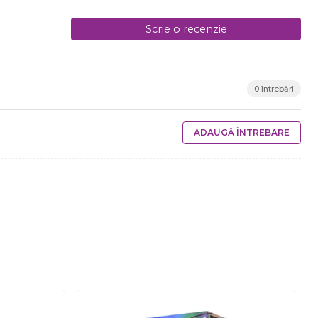
Scrie o recenzie
0 întrebări
ADAUGĂ ÎNTREBARE