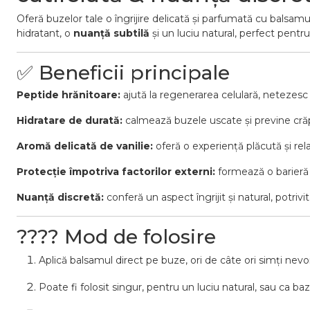
Oferă buzelor tale o îngrijire delicată și parfumată cu balsa
hidratant, o
nuanță subtilă
și un luciu natural, perfect pentru 
✅ Beneficii principale
Peptide hrănitoare:
ajută la regenerarea celulară, netezesc 
Hidratare de durată:
calmează buzele uscate și previne crăp
Aromă delicată de vanilie:
oferă o experiență plăcută și rela
Protecție împotriva factorilor externi:
formează o barieră u
Nuanță discretă:
conferă un aspect îngrijit și natural, potrivi
???? Mod de folosire
Aplică balsamul direct pe buze, ori de câte ori simți nevo
Poate fi folosit singur, pentru un luciu natural, sau ca baz