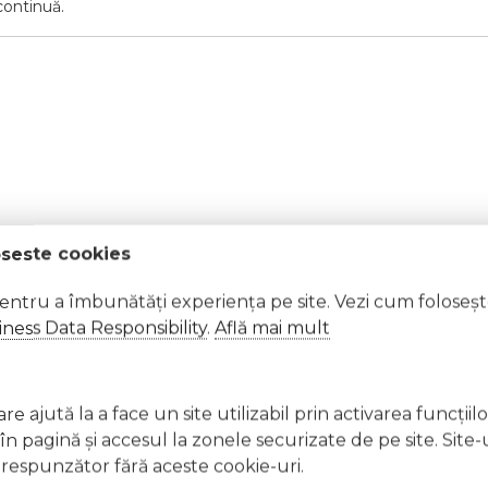
continuă.
oseste cookies
a soarelui.
pentru a îmbunătăți experiența pe site. Vezi cum foloseș
ness Data Responsibility
.
Află mai mult
buze hidratate și catifelate, cu un parfum subtil de vanilie, oriun
, clătiți imediat cu apă din abundență. În caz de iritație/r
e ajută la a face un site utilizabil prin activarea funcţiil
inte de utilizare. A nu se lăsa la îndemâna copiilor. Păstr
 pagină şi accesul la zonele securizate de pe site. Site-
țiunilor. A nu se folosi pe pielea sensibilă sau pe buzele c
respunzător fără aceste cookie-uri.