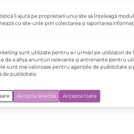
istică îi ajută pe proprietarii unui site să înţeleagă modu
, clătiți imediat cu apă din abundență. În caz de iritație/r
ionează cu site-urile prin colectarea şi raportarea informaţi
inte de utilizare. A nu se lăsa la îndemâna copiilor. Păstr
țiunilor. A nu se folosi pe pielea sensibilă sau pe buzele c
 Excepții pentru care informațiile prezentate pot fi diferite față de cele ale 
keting sunt utilizate pentru a-i urmări pe utilizatori de l
forma în prealabil. În cazul apariției unor diferențe, prevalează informația de pe
ste de a afişa anunţuri relevante şi antrenante pentru util
ide, roz cu aroma de Vanilie, 68160, IDC Institute, 13 ml a fost efectuată la data 
ele sunt mai valoroase pentru agenţiile de puiblicitate şi 
 de publicitate.
sare
Accepta selectia
Accepta toate