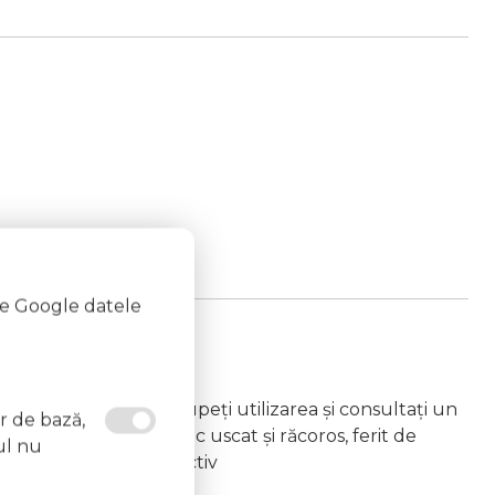
te Google datele
de și oricând.
eactie alergica, întrerupeți utilizarea și consultați un
or de bază,
ați produsul într-un loc uscat și răcoros, ferit de
ul nu
u leziuni sau herpes activ