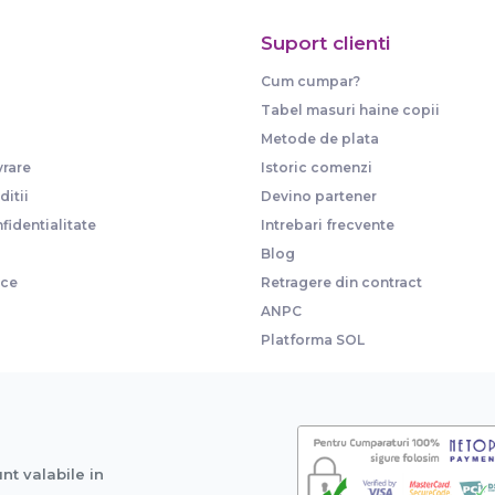
Suport clienti
Cum cumpar?
Tabel masuri haine copii
Metode de plata
vrare
Istoric comenzi
itii
Devino partener
fidentialitate
Intrebari frecvente
Blog
ice
Retragere din contract
ANPC
Platforma SOL
unt valabile in