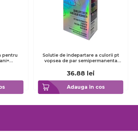
a pentru
Solutie de indepartare a culorii pt
3ani+
vopsea de par semipermanenta
Venita Hair Color Remover, 115ml 15
ml
36.88
lei
os
Adauga in cos