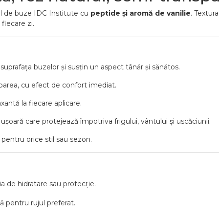
mul de buze IDC Institute cu
peptide și aromă de vanilie
. Textur
fiecare zi.
suprafața buzelor și susțin un aspect tânăr și sănătos.
area, cu efect de confort imediat.
xantă la fiecare aplicare.
șoară care protejează împotriva frigului, vântului și uscăciunii.
t pentru orice stil sau sezon.
ia de hidratare sau protecție.
ă pentru rujul preferat.