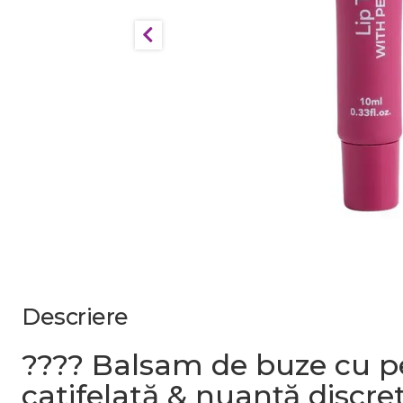
Descriere
???? Balsam de buze cu pep
catifelată & nuanță discre