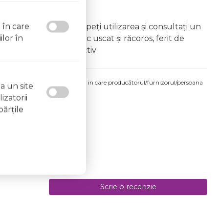
l în care
eactie alergica, întrerupeți utilizarea și consultați un
ilor în
ați produsul într-un loc uscat și răcoros, ferit de
u leziuni sau herpes activ
produsului comandat pot fi acelea în care producătorul/furnizorul/persoana
a un site
 etichetele produsului fizic.
izatorii
de 08.08.2026
părţile
Scrie o recenzie