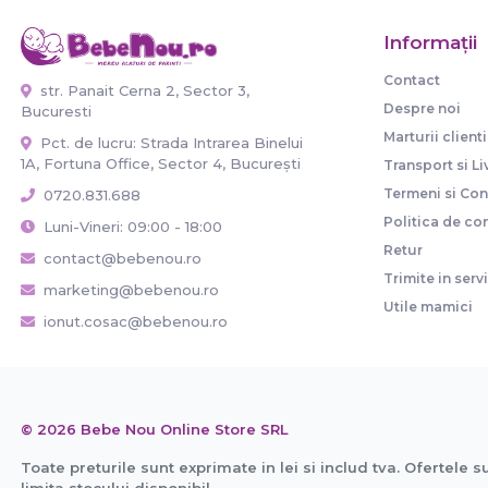
Informaţii
Contact
str. Panait Cerna 2, Sector 3,
Despre noi
Bucuresti
Marturii clienti
Pct. de lucru: Strada Intrarea Binelui
1A, Fortuna Office, Sector 4, București
Transport si Li
Termeni si Cond
0720.831.688
Politica de con
Luni-Vineri: 09:00 - 18:00
Retur
contact@bebenou.ro
Trimite in serv
marketing@bebenou.ro
Utile mamici
ionut.cosac@bebenou.ro
© 2026 Bebe Nou Online Store SRL
Toate preturile sunt exprimate in lei si includ tva. Ofertele s