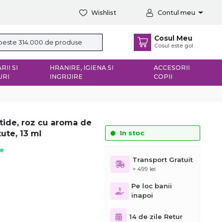
Wishlist
Contul meu
Cosul Meu
Cosul este gol
RII SI
HRANIRE, IGIENA SI
ACCESORII
URI
INGRIJIRE
COPII
ide, roz cu aroma de
tute, 13 ml
In stoc
ie
Transport Gratuit
> 499 lei
Pe loc banii
inapoi
14 de zile Retur