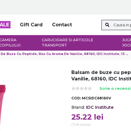
ALE
Gift Card
Contact
CAMERA
CARUCIOARE SI ARTICOLE
JUCA
COPILULUI
TRANSPORT
JOC
De Buze Cu Peptide, Roz Cu Aroma De Vanilie, 68160, IDC Institute, 13 Ml
Balsam de buze cu pept
Vanilie, 68160, IDC Insti
Scrie o recenz
COD:
MCSIDC68160V
IDC Institute
Brand:
25.22
lei
(TVA inclus)