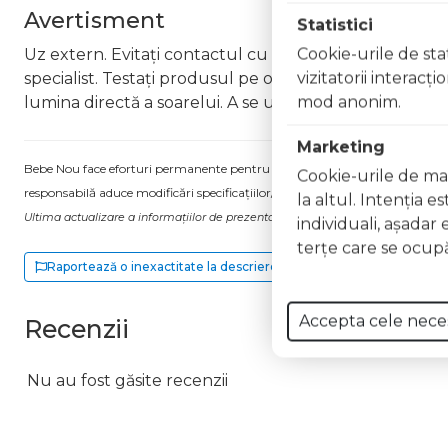
Avertisment
Statistici
Cookie-urile de stat
Uz extern. Evitați contactul cu ochii. În caz de contact
vizitatorii interacţ
specialist. Testați produsul pe o zonă mică de piele îna
mod anonim.
lumina directă a soarelui. A se utiliza conform instruc
Marketing
Bebe Nou face eforturi permanente pentru a păstra informațiile actualizate.
Cookie-urile de mar
responsabilă aduce modificări specificațiilor/etichetei acestuia, fără a ne in
la altul. Intenţia e
Ultima actualizare a informațiilor de prezentare pentru Balsam de buze cu pept
individuali, aşadar 
terţe care se ocupă
Raportează o inexactitate la descriere
Accepta cele nece
Recenzii
Nu au fost găsite recenzii