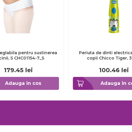
eglabila pentru sustinerea
Periuta de dinti electric
cinii, S CHC01154-7_S
copii Chicco Tiger, 
CHC1208511-7
179.45
lei
100.46
lei
Adauga in cos
Adauga in c