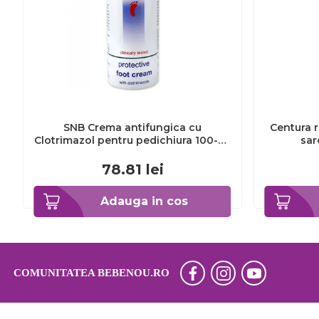
SNB Crema antifungica cu
Centura r
Clotrimazol pentru pedichiura 100-ml
sar
EXL359_918
78.81
lei
Adauga in cos
COMUNITATEA BEBENOU.RO