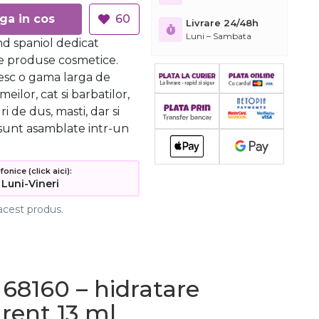
Adauga in cos
60
Livrare 24/48h
Luni – Sambata
nd spaniol dedicat
 de produse cosmetice.
esc o gama larga de
eilor, cat si barbatilor,
i de dus, masti, dar si
 sunt asamblate intr-un
nice (click aici):
 Luni-Vineri
acest produs.
 68160 – hidratare
arent 13 ml