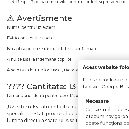
Reaplică pe parcursul zilei pentru confort și prospețime 
⚠️ Avertismente
Numai pentru uz extern.
Evită contactul cu ochii.
Nu aplica pe buze rănite, iritate sau inflamate.
A nu se lăsa la îndemâna copiilor.
Acest website fol
A se păstra într-un loc uscat, răcoros și ferit de lumina directă 
Folosim cookie-uri 
???? Cantitate: 13 ml
tale aici:
Google Busi
Dimensiune ideală pentru poșetă, birou sau trusa de machiaj – 
Necesare
,Uz extern. Evitați contactul cu ochii. În caz de contact
Cookie-urile necesar
specialist. Testați produsul pe o zonă mică de piele îna
precum navigarea în
lumina directă a soarelui. A se utiliza conform instruc
poate funcţiona co