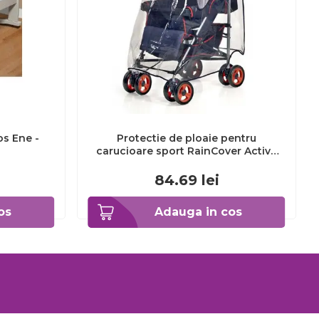
os Ene -
Protectie de ploaie pentru
carucioare sport RainCover Active
REER 70533
84.69
lei
os
Adauga in cos