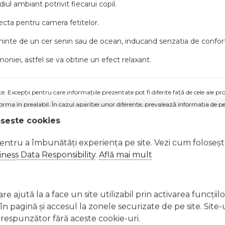
iul ambiant potrivit fiecarui copil.
rfecta pentru camera fetitelor.
aminte de un cer senin sau de ocean, inducand senzatia de confor
moniei, astfel se va obtine un efect relaxant.
 Excepții pentru care informațiile prezentate pot fi diferite față de cele ale 
forma în prealabil. În cazul apariției unor diferențe, prevalează informația de pe
 patut - MES014 a fost efectuată la data de 06.02.2026
oseste cookies
pentru a îmbunătăți experiența pe site. Vezi cum foloseș
ness Data Responsibility
.
Află mai mult
e ajută la a face un site utilizabil prin activarea funcţiil
 pagină şi accesul la zonele securizate de pe site. Site-
respunzător fără aceste cookie-uri.