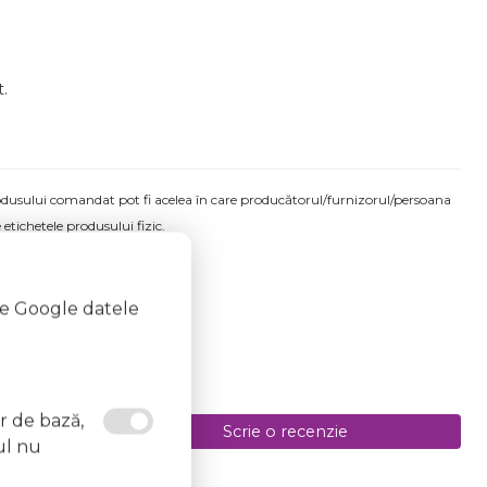
t.
produsului comandat pot fi acelea în care producătorul/furnizorul/persoana
 etichetele produsului fizic.
te Google datele
or de bază,
Scrie o recenzie
ul nu