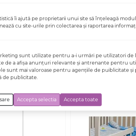
istică îi ajută pe proprietarii unui site să înţeleagă modu
ionează cu site-urile prin colectarea şi raportarea informaţi
Nu există întrebări
keting sunt utilizate pentru a-i urmări pe utilizatori de l
ste de a afişa anunţuri relevante şi antrenante pentru util
ele sunt mai valoroase pentru agenţiile de puiblicitate şi 
 de publicitate.
sare
Accepta selectia
Accepta toate