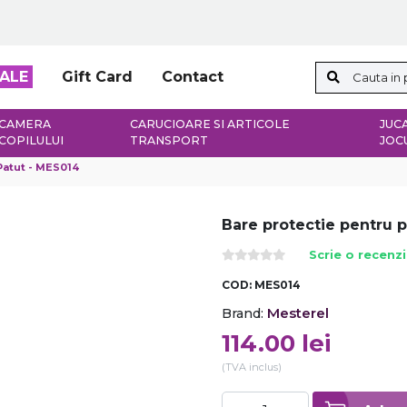
ALE
Gift Card
Contact
CAMERA
CARUCIOARE SI ARTICOLE
JUCA
COPILULUI
TRANSPORT
JOC
Patut - MES014
Bare protectie pentru 
Scrie o recenz
COD:
MES014
Mesterel
Brand:
114.00
lei
(TVA inclus)