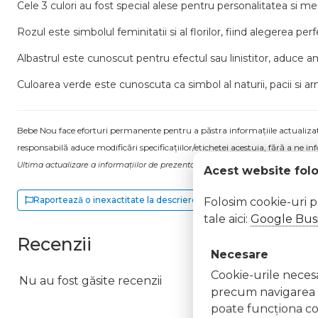
Cele 3 culori au fost special alese pentru personalitatea si med
Rozul este simbolul feminitatii si al florilor, fiind alegerea pe
Albastrul
este cunoscut pentru efectul sau linistitor, aduce 
Culoarea
verde
este cunoscuta ca simbol al naturii, pacii si ar
Bebe Nou face eforturi permanente pentru a păstra informațiile actualizate.
responsabilă aduce modificări specificațiilor/etichetei acestuia, fără a ne in
Ultima actualizare a informațiilor de prezentare pentru Bare protectie pentru
Acest website fol
Raportează o inexactitate la descriere
Folosim cookie-uri 
tale aici:
Google Busi
Recenzii
Necesare
Cookie-urile necesar
Nu au fost găsite recenzii
precum navigarea în
poate funcţiona co