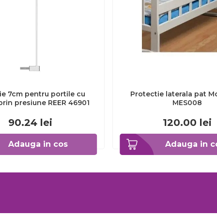
ie 7cm pentru portile cu
Protectie laterala pat M
prin presiune REER 46901
MES008
90.24
lei
120.00
lei
Adauga in cos
Adauga in c