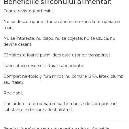
Beneficiile siliconului alimentar:
Foarte rezistent și flexibil.
Nu se descompune atunci când este expus la temperaturi
mari.
Nu se întărește, nu crapă, nu se cojește, nu se usucă, nu
devine casant.
Cântărește foarte puțin, deci este ușor de transportat.
Fabricat din resurse naturale abundente.
Complet ne-toxic și fără miros; nu conține BPA, latex, plumb
sau ftalați.
Reciclabil.
Prin ardere la temperaturi foarte mari se descompune in
substanțele din care a fost alcătuit.
Bebe Nou face eforturi permanente pentru a păstra informațiile