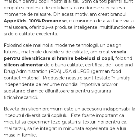
mai bun pentru copiii nostri si ai tai. Stim ca toti parintii sunt
ocupati si coplesiti de cotidian si ca isi doresc si ei cateva
momente de relaxare. Din acest motiv, am creat brandul
AppeKids, 100% Romanesc
, cu misiunea de a va face viata
mai usoara, oferindu-va produse inteligente, multifunctionale
si de o calitate excelenta.
Folosind cele mai noi si moderne tehnologii, un design
futurist, materiale durabile si de calitate, am creat
vesela
pentru diversificare si hranire bebelusi si copii,
folosind
silicon alimentar
de o buna calitate, certificat de Food and
Drug Administration (FDA) USA si LFGB (german food
contact material). Produsele noastre sunt testate în unități
independente de renume mondial împotriva oricăror
substanțe chimice dăunătoare și pentru siguranța
fizică/mecanică.
Baveta din silicon premium este un accesoriu indispensabil la
inceputul diversificarii copilului. Este foarte important ca
micutul sa experimenteze gusturi si texturi noi pentru ca,
mai tarziu, sa fie integrat in minunata experienta de a lua
masa in familie.