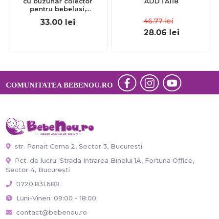
cu buzunar colector
ADDTA118
pentru bebelusi,
antibacteriana, reglabila,
46.77
lei
33.00
lei
roz, Reer Eat`n Tidy 25044
28.06
lei
COMUNITATEA BEBENOU.RO
str. Panait Cerna 2, Sector 3, Bucuresti
Pct. de lucru: Strada Intrarea Binelui 1A, Fortuna Office,
Sector 4, București
0720.831.688
Luni-Vineri: 09:00 - 18:00
contact@bebenou.ro