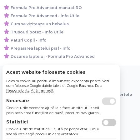
Formula Pro Advanced-manual-RO
Formula Pro Advanced - Info Utile
Cum se viziteaza un bebelus
Trusouri botez - Info Utile
Paturi Copii - Info
Prepararea laptelui praf - Info
Dozarea laptelui - Formula Pro Advanced
Acest website foloseste cookies
Folosim cookie-uri pentru a îmbunătăți experiența pe site. Vezi
© 2026 Bebe Nou Online Store SRL
cum folosește Google datele tale aici:
Google Business Data
Responsibility
.
Află mai mult
Toate preturile sunt exprimate in lei si includ tva. Ofertele
sunt valabile in limita stocului disponibil.
Necesare
Cookie-urile necesare ajută la a face un site utilizabil
prin activarea funcţiilor de bază, precum navigarea
în pagină şi accesul la zonele securizate de pe site.
Statistici
Site-ul nu poate funcţiona corespunzător fără aceste
cookie-uri.
Cookie-urile de statistică îi ajută pe proprietarii unui
site să înţeleagă modul în care vizitatorii
interacţionează cu site-urile prin colectarea şi