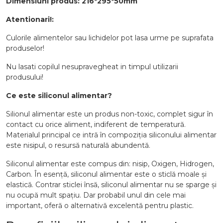
Dimensiuni produs: 216*295*50mm
Atentionari!:
Culorile alimentelor sau lichidelor pot lasa urme pe suprafata
produselor!
Nu lasati copilul nesupravegheat in timpul utilizarii
produsului!
Ce este siliconul alimentar?
Silionul alimentar este un produs non-toxic, complet sigur în
contact cu orice aliment, indiferent de temperatură.
Materialul principal ce intră în compoziția siliconului alimentar
este nisipul, o resursă naturală abundentă.
Siliconul alimentar este compus din: nisip, Oxigen, Hidrogen,
Carbon. În esență, siliconul alimentar este o sticlă moale și
elastică. Contrar sticlei însă, siliconul alimentar nu se sparge și
nu ocupă mult spațiu. Dar probabil unul din cele mai
important, oferă o alternativă excelentă pentru plastic.