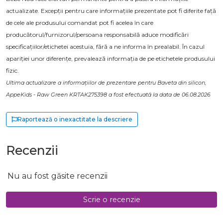
actualizate. Excepții pentru care informațiile prezentate pot fi diferite față
de cele ale produsului comandat pot fi acelea în care
producătorul/furnizorul/persoana responsabilă aduce modificări
specificațiilor/etichetei acestuia, fără a ne informa în prealabil. În cazul
apariției unor diferențe, prevalează informația de pe etichetele produsului
fizic.
Ultima actualizare a informațiilor de prezentare pentru Baveta din silicon,
AppeKids - Raw Green KRTAK275398 a fost efectuată la data de 06.08.2026
Raportează o inexactitate la descriere
Recenzii
Nu au fost găsite recenzii
Scrie o recenzie