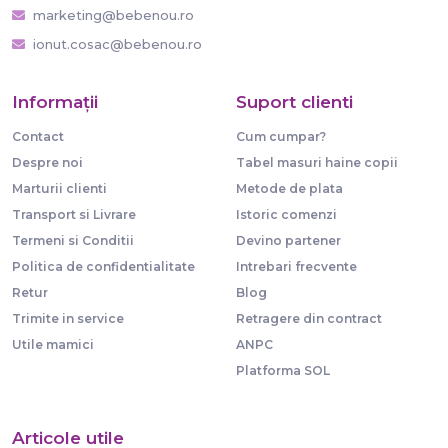
marketing@bebenou.ro
ionut.cosac@bebenou.ro
Informaţii
Suport clienti
Contact
Cum cumpar?
Despre noi
Tabel masuri haine copii
Marturii clienti
Metode de plata
Transport si Livrare
Istoric comenzi
Termeni si Conditii
Devino partener
Politica de confidentialitate
Intrebari frecvente
Retur
Blog
Trimite in service
Retragere din contract
Utile mamici
ANPC
Platforma SOL
Articole utile