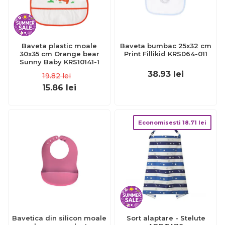
Baveta plastic moale
Baveta bumbac 25x32 cm
30x35 cm Orange bear
Print Fillikid KRS064-011
Sunny Baby KRS10141-1
38.93
lei
19.82
lei
15.86
lei
Economisesti
18.71
lei
Bavetica din silicon moale
Sort alaptare - Stelute