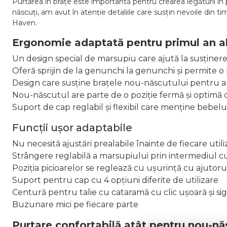
Purtarea în brațe este importantă pentru crearea legăturii în 
născuți, am avut în atenție detaliile care susțin nevoile din 
Haven.
Ergonomie adaptată pentru primul an al
Un design special de marsupiu care ajută la susținer
Oferă sprijin de la genunchi la genunchi și permite o
Design care susține brațele nou-născutului pentru a 
Nou-născutul are parte de o poziție fermă și optimă cu
Suport de cap reglabil și flexibil care menține bebeluș
Funcții ușor adaptabile
Nu necesită ajustări prealabile înainte de fiecare utili
Strângere reglabilă a marsupiului prin intermediul 
Poziția picioarelor se reglează cu ușurință cu ajuto
Suport pentru cap cu 4 opțiuni diferite de utilizare
Centură pentru talie cu cataramă cu clic ușoară și si
Buzunare mici pe fiecare parte
Purtare confortabilă atât pentru nou-năs