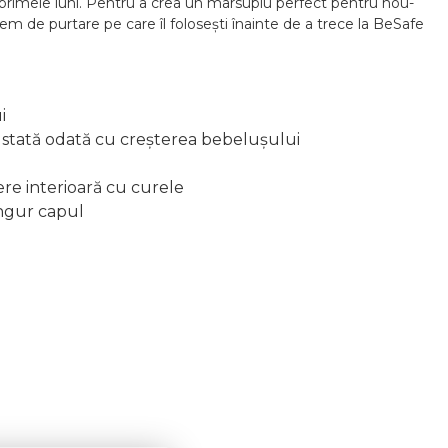
în primele luni. Pentru a crea un marsupiu perfect pentru nou-
em de purtare pe care îl folosești înainte de a trece la BeSafe
i
justată odată cu creșterea bebelușului
ere interioară cu curele
ingur capul