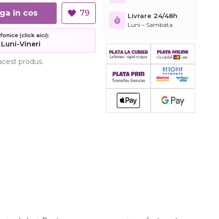
Adauga in cos
79
Livrare 24/48h
Luni – Sambata
nice (click aici):
 Luni-Vineri
acest produs.