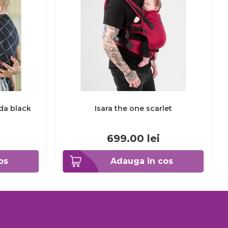
da black
Isara the one scarlet
699.00
lei
os
Adauga in cos