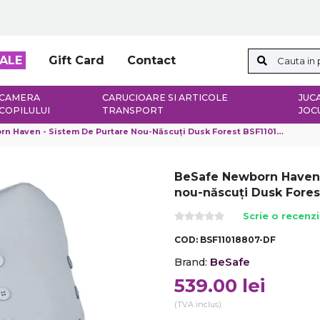
ALE
Gift Card
Contact
CAMERA
CARUCIOARE SI ARTICOLE
JUCA
COPILULUI
TRANSPORT
JOC
 Haven - Sistem De Purtare Nou-Născuți Dusk Forest BSF11018807-DF
BeSafe Newborn Haven 
nou-născuți Dusk Fore
Scrie o recenz
COD:
BSF11018807-DF
BeSafe
Brand:
539.00
lei
(TVA inclus)