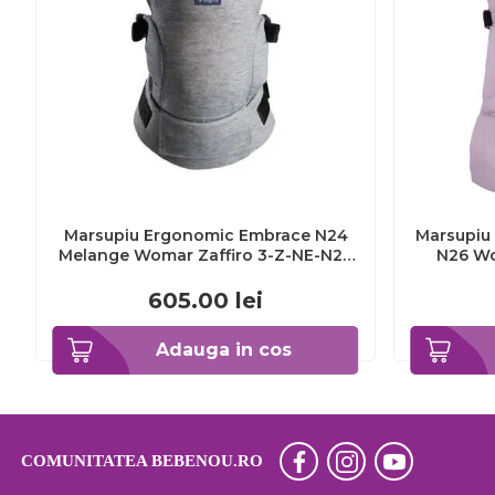
Marsupiu Ergonomic Embrace N24
Marsupiu 
Melange Womar Zaffiro 3-Z-NE-N24
N26 Wo
BBJ3-Z-NE-N24_Gri
BBJ3-
605.00
lei
Adauga in cos
COMUNITATEA BEBENOU.RO