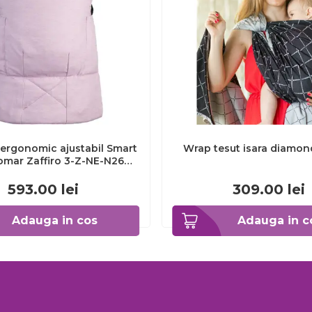
ergonomic ajustabil Smart
Wrap tesut isara diamon
mar Zaffiro 3-Z-NE-N26
Z-NE-N26_Melange pink
593.00
lei
309.00
lei
Adauga in cos
Adauga in c