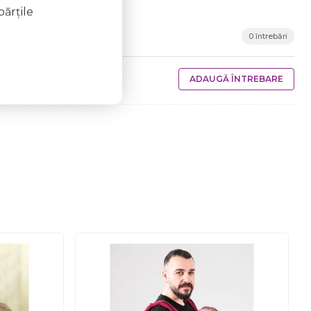
părţile
0 întrebări
ADAUGĂ ÎNTREBARE