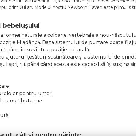
primele luni ale bebelușului, iar nou-născuții au nevoi specifice 
timpul primului an. Modelul nostru Newborn Haven este primul sist
 bebelușului
ea formei naturale a coloanei vertebrale a nou-născutulu
 poziție M adâncă. Baza sistemului de purtare poate fi a
rămâne în sus într-o poziție naturală
 ajutorul țesăturii susținătoare și a sistemului de prind
ul sprijinit până când acesta este capabil să își susțină s
zare
curelelor pentru umeri
rul a două butoane
gură
cut, cât și pentru părinte