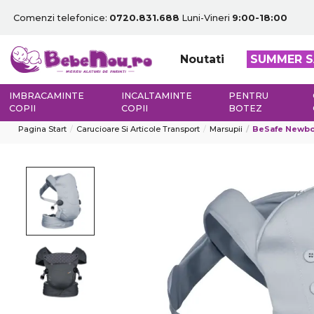
Comenzi telefonice:
0720.831.688
Luni-Vineri
9:00-18:00
Noutati
SUMMER S
IMBRACAMINTE
INCALTAMINTE
PENTRU
COPII
COPII
BOTEZ
Pagina Start
Carucioare Si Articole Transport
Marsupii
BeSafe Newborn