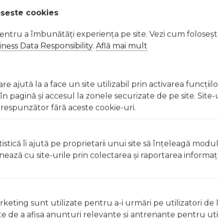
oseste cookies
 potrivire optimă
pentru a asigura o senzație moale pe umăr
pentru a îmbunătăți experiența pe site. Vezi cum foloseș
, în funcție de cum preferați
ness Data Responsibility
.
Află mai mult
e="full"][/vc_column][/vc_row][vc_row][vc_column][vc_column_
e ajută la a face un site utilizabil prin activarea funcţiil
 pagină şi accesul la zonele securizate de pe site. Site-
 Excepții pentru care informațiile prezentate pot fi diferite față de cele ale 
respunzător fără aceste cookie-uri.
forma în prealabil. În cazul apariției unor diferențe, prevalează informația de pe
n - Sistem de purtare nou-născuți Dusk Forest BSF11018807-DF a fost efectuată la
istică îi ajută pe proprietarii unui site să înţeleagă modu
ionează cu site-urile prin colectarea şi raportarea informaţi
keting sunt utilizate pentru a-i urmări pe utilizatori de l
ste de a afişa anunţuri relevante şi antrenante pentru util