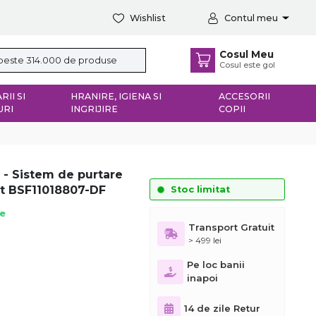
Wishlist
Contul meu
Cosul Meu
Cosul este gol
RII SI
HRANIRE, IGIENA SI
ACCESORII
URI
INGRIJIRE
COPII
- Sistem de purtare
st BSF11018807-DF
Stoc limitat
ie
Transport Gratuit
> 499 lei
Pe loc banii
inapoi
14 de zile Retur