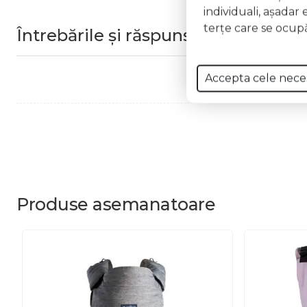
individuali, aşadar 
terţe care se ocupă
Întrebările și răspunsurile clienților
Accepta cele nece
Produse
asemanatoare