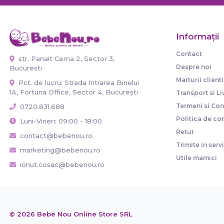
Informaţii
Contact
str. Panait Cerna 2, Sector 3,
Despre noi
Bucuresti
Marturii clienti
Pct. de lucru: Strada Intrarea Binelui
1A, Fortuna Office, Sector 4, București
Transport si Li
Termeni si Cond
0720.831.688
Politica de con
Luni-Vineri: 09:00 - 18:00
Retur
contact@bebenou.ro
Trimite in serv
marketing@bebenou.ro
Utile mamici
ionut.cosac@bebenou.ro
© 2026 Bebe Nou Online Store SRL