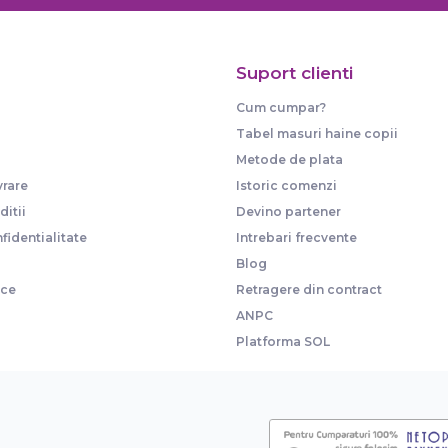
Suport clienti
Cum cumpar?
Tabel masuri haine copii
Metode de plata
vrare
Istoric comenzi
itii
Devino partener
fidentialitate
Intrebari frecvente
Blog
ice
Retragere din contract
ANPC
Platforma SOL