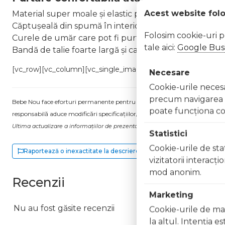
Acest website fol
Material super moale și elastic pentru un confort și o
Căptușeală din spumă în interiorul curelei de umăr 
Folosim cookie-uri 
Curele de umăr care pot fi purtate drepte sau întinse
tale aici:
Google Busi
Bandă de talie foarte largă și care oferă susținere
[vc_row][vc_column][vc_single_image image="41286" img_siz
Necesare
Cookie-urile necesar
precum navigarea în
Bebe Nou face eforturi permanente pentru a păstra informațiile actualizate.
poate funcţiona co
responsabilă aduce modificări specificațiilor/etichetei acestuia, fără a ne in
Ultima actualizare a informațiilor de prezentare pentru BeSafe Newborn Have
Statistici
Cookie-urile de stat
Raportează o inexactitate la descriere
vizitatorii interacţ
mod anonim.
Recenzii
Marketing
Nu au fost găsite recenzii
Cookie-urile de mar
la altul. Intenţia e