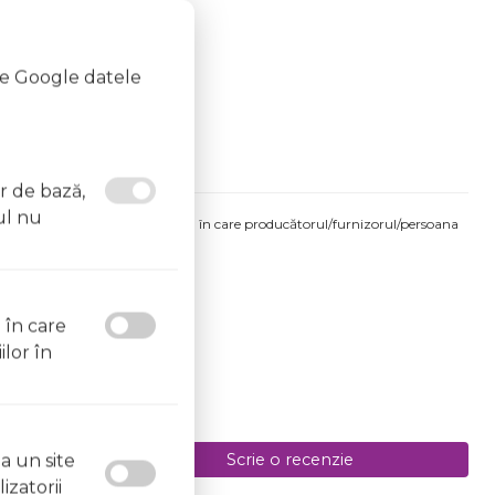
te Google datele
text]
or de bază,
ul nu
produsului comandat pot fi acelea în care producătorul/furnizorul/persoana
 etichetele produsului fizic.
 data de 07.08.2026
l în care
ilor în
Scrie o recenzie
a un site
izatorii