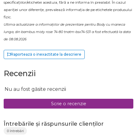
specificațiilor/etichetei acestuia, fără a ne informa în prealabil. În cazul
apariției unor diferențe, prevalează informația de pe etichetele produsului
fizic.
Ultima actualizare a informațiilor de prezentare pentru Body cu maneca
lunga, din bambus misty rose 74-80 tnatm-bsx74-531 a fost efectuată la data
de 08.08.2026
Raportează o inexactitate la descriere
Recenzii
Nu au fost găsite recenzii
Scrie o recenzie
Întrebările și răspunsurile clienților
0 întrebări