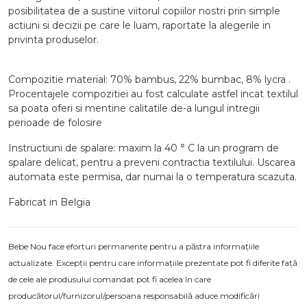
posibilitatea de a sustine viitorul copiilor nostri prin simple
actiuni si decizii pe care le luam, raportate la alegerile in
privinta produselor.
Compozitie material: 70% bambus, 22% bumbac, 8% lycra .
Procentajele compozitiei au fost calculate astfel incat textilul
sa poata oferi si mentine calitatile de-a lungul intregii
perioade de folosire
Instructiuni de spalare: maxim la 40 ° C la un program de
spalare delicat, pentru a preveni contractia textilului. Uscarea
automata este permisa, dar numai la o temperatura scazuta.
Fabricat in Belgia
Bebe Nou face eforturi permanente pentru a păstra informațiile
actualizate. Excepții pentru care informațiile prezentate pot fi diferite față
de cele ale produsului comandat pot fi acelea în care
producătorul/furnizorul/persoana responsabilă aduce modificări