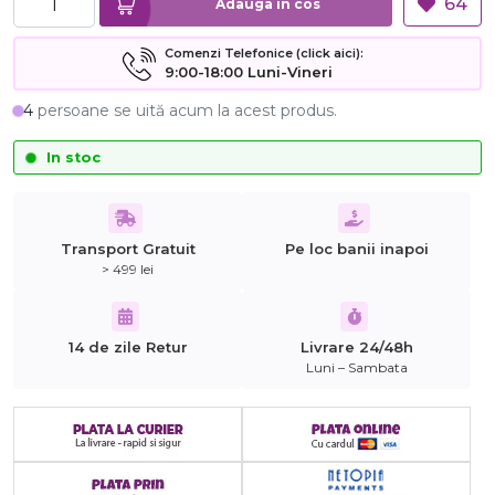
64
Adauga in cos
Comenzi Telefonice (click aici):
9:00-18:00 Luni-Vineri
4
persoane se uită acum la acest produs.
In stoc
Transport Gratuit
Pe loc banii inapoi
> 499 lei
14 de zile Retur
Livrare 24/48h
Luni – Sambata