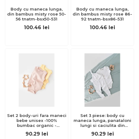
Body cu maneca lunga,
Body cu maneca lunga,
din bambus misty rose 50-
din bambus misty rose 86-
56 tnatm-bsx50-531
92 tnatm-bsx86-531
100.46
lei
100.46
lei
Set 2 body-uri fara maneci
Set 3 piese: body cu
bebe unisex -100%
maneca lunga, panataloni
bumbac organic -
lungi si caciulita din
Galben/Roz, Baby Cosy
bumbac organic si modal
90.29
lei
90.29
lei
(Marime: 6-9 luni) JEMBC-
- Alb, Baby Cosy (Marime: