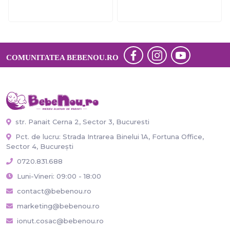
CSYW1002-6
18-24 Luni) JEMBC-
CSYM22511-18
COMUNITATEA BEBENOU.RO
str. Panait Cerna 2, Sector 3, Bucuresti
Pct. de lucru: Strada Intrarea Binelui 1A, Fortuna Office,
Sector 4, București
0720.831.688
Luni-Vineri: 09:00 - 18:00
contact@bebenou.ro
marketing@bebenou.ro
ionut.cosac@bebenou.ro