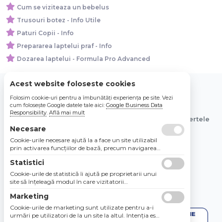
Cum se viziteaza un bebelus
Trusouri botez - Info Utile
Paturi Copii - Info
Prepararea laptelui praf - Info
Dozarea laptelui - Formula Pro Advanced
Acest website foloseste cookies
Folosim cookie-uri pentru a îmbunătăți experiența pe site. Vezi
© 2026 Bebe Nou Online Store SRL
cum folosește Google datele tale aici:
Google Business Data
Responsibility
.
Află mai mult
Toate preturile sunt exprimate in lei si includ tva. Ofertele
sunt valabile in limita stocului disponibil.
Necesare
Cookie-urile necesare ajută la a face un site utilizabil
prin activarea funcţiilor de bază, precum navigarea
în pagină şi accesul la zonele securizate de pe site.
Statistici
Site-ul nu poate funcţiona corespunzător fără aceste
cookie-uri.
Cookie-urile de statistică îi ajută pe proprietarii unui
site să înţeleagă modul în care vizitatorii
interacţionează cu site-urile prin colectarea şi
Marketing
raportarea informaţiilor în mod anonim.
Cookie-urile de marketing sunt utilizate pentru a-i
urmări pe utilizatori de la un site la altul. Intenţia este