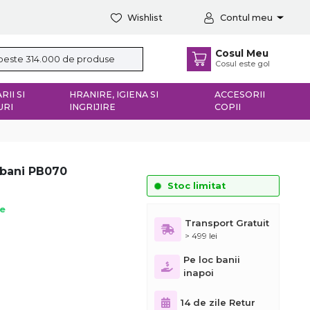
Wishlist
Contul meu
Cosul Meu
Cosul este gol
RII SI
HRANIRE, IGIENA SI
ACCESORII
URI
INGRIJIRE
COPII
ebani PB070
Stoc limitat
ie
Transport Gratuit
> 499 lei
Pe loc banii
inapoi
14 de zile Retur