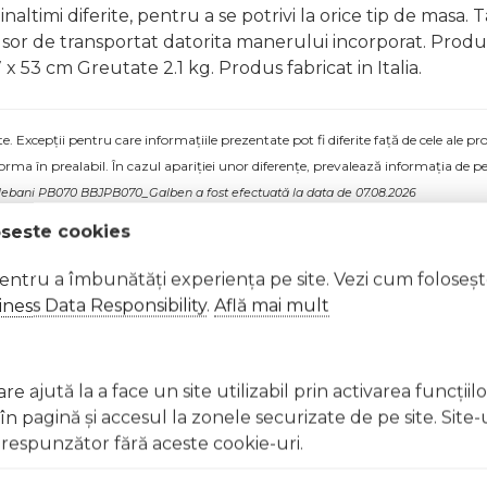
naltimi diferite, pentru a se potrivi la orice tip de masa. 
 Usor de transportat datorita manerului incorporat. Pro
x 53 cm Greutate 2.1 kg. Produs fabricat in Italia.
 Excepții pentru care informațiile prezentate pot fi diferite față de cele ale 
forma în prealabil. În cazul apariției unor diferențe, prevalează informația de pe
 Plebani PB070 BBJPB070_Galben a fost efectuată la data de 07.08.2026
oseste cookies
pentru a îmbunătăți experiența pe site. Vezi cum foloseș
ness Data Responsibility
.
Află mai mult
e ajută la a face un site utilizabil prin activarea funcţiil
 pagină şi accesul la zonele securizate de pe site. Site-
respunzător fără aceste cookie-uri.