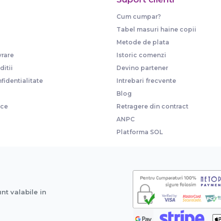
Cum cumpar?
Tabel masuri haine copii
Metode de plata
vrare
Istoric comenzi
itii
Devino partener
fidentialitate
Intrebari frecvente
Blog
ice
Retragere din contract
ANPC
Platforma SOL
unt valabile in