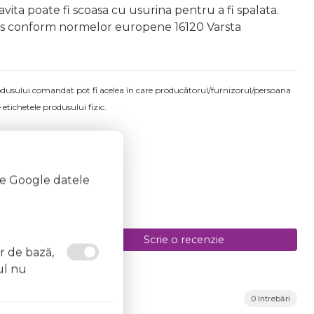
Tavita poate fi scoasa cu usurina pentru a fi spalata.
dus conform normelor europene 16120 Varsta
produsului comandat pot fi acelea în care producătorul/furnizorul/persoana
 etichetele produsului fizic.
te Google datele
Scrie o recenzie
or de bază,
ul nu
0 întrebări