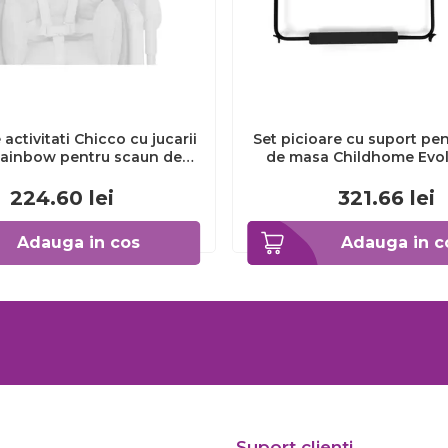
activitati Chicco cu jucarii
Set picioare cu suport pe
Rainbow pentru scaun de
de masa Childhome Evo
 Polly Armonia, 0luni+
ERFCH-CHEVOFT
CHC8714393-8
224.60
lei
321.66
lei
Adauga in cos
Adauga in c
Suport clienti