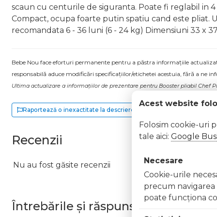
scaun cu centurile de siguranta. Poate fi reglabil in 4 i
Compact, ocupa foarte putin spatiu cand este pliat.
recomandata 6 - 36 luni (6 - 24 kg) Dimensiuni 33 x 37 
Bebe Nou face eforturi permanente pentru a păstra informațiile actualizate.
responsabilă aduce modificări specificațiilor/etichetei acestuia, fără a ne in
Ultima actualizare a informațiilor de prezentare pentru Booster pliabil Chef
Acest website fol
Raportează o inexactitate la descriere
Folosim cookie-uri 
tale aici:
Google Busi
Recenzii
Necesare
Nu au fost găsite recenzii
Cookie-urile necesar
precum navigarea în
poate funcţiona co
Întrebările și răspunsurile clienților