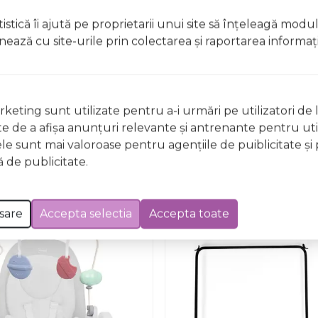
istică îi ajută pe proprietarii unui site să înţeleagă modu
ionează cu site-urile prin colectarea şi raportarea informaţi
Nu există întrebări
keting sunt utilizate pentru a-i urmări pe utilizatori de l
ste de a afişa anunţuri relevante şi antrenante pentru util
ele sunt mai valoroase pentru agenţiile de puiblicitate şi 
 de publicitate.
sare
Accepta selectia
Accepta toate