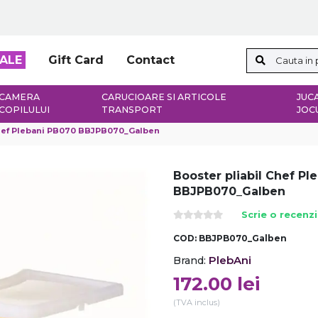
ALE
Gift Card
Contact
CAMERA
CARUCIOARE SI ARTICOLE
JUCA
COPILULUI
TRANSPORT
JOC
Chef Plebani PB070 BBJPB070_Galben
Booster pliabil Chef Pl
BBJPB070_Galben
Scrie o recenz
COD:
BBJPB070_Galben
PlebAni
Brand:
172.00
lei
(TVA inclus)