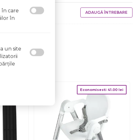
l în care
ADAUGĂ ÎNTREBARE
ilor în
a un site
izatorii
părţile
Economisesti
41.00
lei