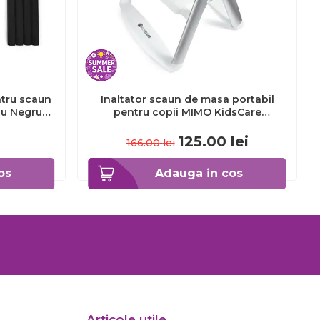
ntru scaun
Inaltator scaun de masa portabil
lu Negru
pentru copii MIMO KidsCare
BL
SUPKC_Mimo
125.00
lei
166.00
lei
os
Adauga in cos
Articole utile