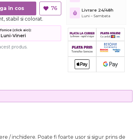
Adauga in cos
76
Livrare 24/48h
Luni – Sambata
, stabil si colorat.
nice (click aici):
 Luni-Vineri
acest produs.
re / inchidere. Poate fi foarte usor si sigur prins de