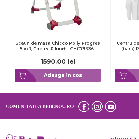
Scaun de masa Chicco Polly Progres
Centru de 
5 in 1, Cherry, 0 luni+ - CHC79336-
(bara) 
8_CHERRY
masa
1590.00
lei
Adauga in cos
COMUNITATEA BEBENOU.RO
Informaţii