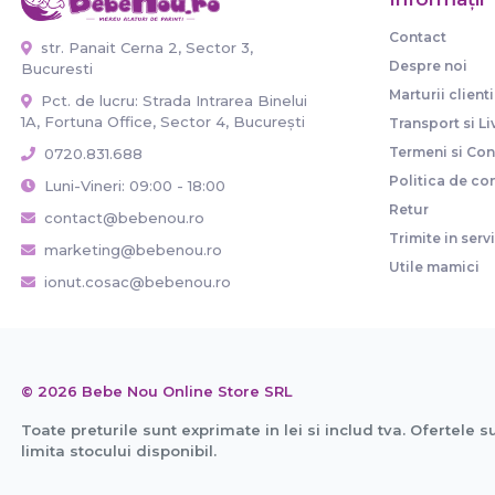
Contact
str. Panait Cerna 2, Sector 3,
Despre noi
Bucuresti
Marturii clienti
Pct. de lucru: Strada Intrarea Binelui
1A, Fortuna Office, Sector 4, București
Transport si Li
Termeni si Cond
0720.831.688
Politica de con
Luni-Vineri: 09:00 - 18:00
Retur
contact@bebenou.ro
Trimite in serv
marketing@bebenou.ro
Utile mamici
ionut.cosac@bebenou.ro
© 2026 Bebe Nou Online Store SRL
Toate preturile sunt exprimate in lei si includ tva. Ofertele s
limita stocului disponibil.