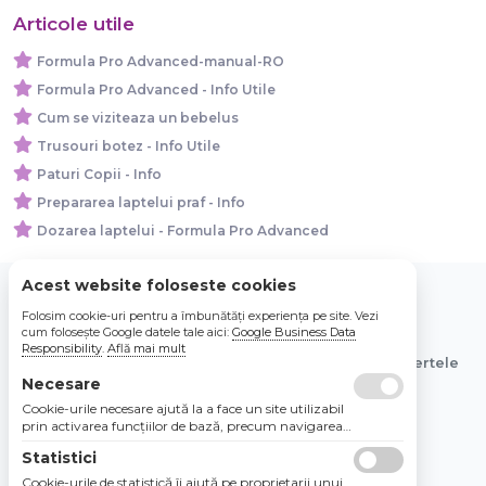
Articole utile
Formula Pro Advanced-manual-RO
Formula Pro Advanced - Info Utile
Cum se viziteaza un bebelus
Trusouri botez - Info Utile
Paturi Copii - Info
Prepararea laptelui praf - Info
Dozarea laptelui - Formula Pro Advanced
Acest website foloseste cookies
Folosim cookie-uri pentru a îmbunătăți experiența pe site. Vezi
© 2026 Bebe Nou Online Store SRL
cum folosește Google datele tale aici:
Google Business Data
Responsibility
.
Află mai mult
Toate preturile sunt exprimate in lei si includ tva. Ofertele
sunt valabile in limita stocului disponibil.
Necesare
Cookie-urile necesare ajută la a face un site utilizabil
prin activarea funcţiilor de bază, precum navigarea
în pagină şi accesul la zonele securizate de pe site.
Statistici
Site-ul nu poate funcţiona corespunzător fără aceste
cookie-uri.
Cookie-urile de statistică îi ajută pe proprietarii unui