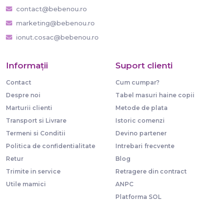
contact@bebenou.ro
marketing@bebenou.ro
ionut.cosac@bebenou.ro
Informaţii
Suport clienti
Contact
Cum cumpar?
Despre noi
Tabel masuri haine copii
Marturii clienti
Metode de plata
Transport si Livrare
Istoric comenzi
Termeni si Conditii
Devino partener
Politica de confidentialitate
Intrebari frecvente
Retur
Blog
Trimite in service
Retragere din contract
Utile mamici
ANPC
Platforma SOL