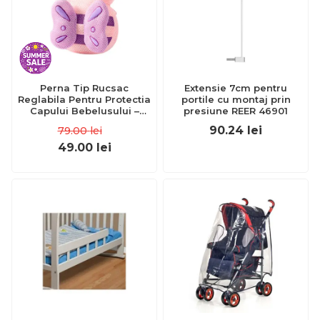
Perna Tip Rucsac
Extensie 7cm pentru
Reglabila Pentru Protectia
portile cu montaj prin
Capului Bebelusului –
presiune REER 46901
Fluture Roz – Mov
90.24
lei
79.00
lei
49.00
lei