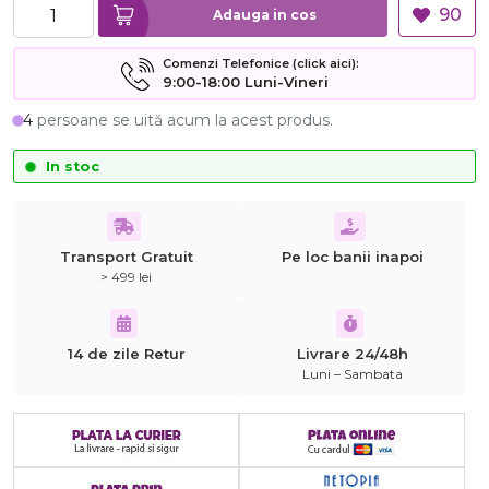
90
Adauga in cos
Comenzi Telefonice (click aici):
9:00-18:00 Luni-Vineri
4
persoane se uită acum la acest produs.
In stoc
Transport Gratuit
Pe loc banii inapoi
> 499 lei
14 de zile Retur
Livrare 24/48h
Luni – Sambata