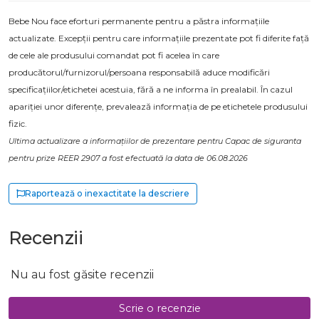
Bebe Nou face eforturi permanente pentru a păstra informațiile
actualizate. Excepții pentru care informațiile prezentate pot fi diferite față
de cele ale produsului comandat pot fi acelea în care
producătorul/furnizorul/persoana responsabilă aduce modificări
specificațiilor/etichetei acestuia, fără a ne informa în prealabil. În cazul
apariției unor diferențe, prevalează informația de pe etichetele produsului
fizic.
Ultima actualizare a informațiilor de prezentare pentru Capac de siguranta
pentru prize REER 2907 a fost efectuată la data de 06.08.2026
Raportează o inexactitate la descriere
Recenzii
Nu au fost găsite recenzii
Scrie o recenzie