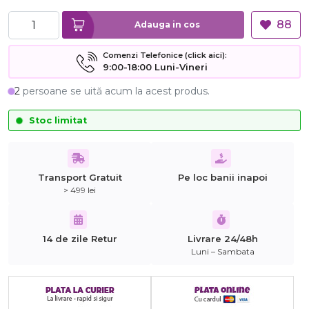
88
Adauga in cos
Comenzi Telefonice (click aici):
9:00-18:00 Luni-Vineri
2
persoane se uită acum la acest produs.
Stoc limitat
Transport Gratuit
Pe loc banii inapoi
> 499 lei
14 de zile Retur
Livrare 24/48h
Luni – Sambata