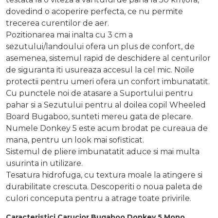
dovedind o acoperire perfecta, ce nu permite
trecerea curentilor de aer.
Pozitionarea mai inalta cu 3 cm a
sezutului/landoului ofera un plus de confort, de
asemenea, sistemul rapid de deschidere al centurilor
de siguranta iti usureaza accesul la cel mic. Noile
protectii pentru umeri ofera un confort imbunatatit.
Cu punctele noi de atasare a Suportului pentru
pahar si a Sezutului pentru al doilea copil Wheeled
Board Bugaboo, sunteti mereu gata de plecare.
Numele Donkey 5 este acum brodat pe cureaua de
mana, pentru un look mai sofisticat.
Sistemul de pliere imbunatatit aduce si mai multa
usurinta in utilizare.
Tesatura hidrofuga, cu textura moale la atingere si
durabilitate crescuta. Descoperiti o noua paleta de
culori conceputa pentru a atrage toate privirile.
Caracteristici Carucior Bugaboo Donkey 5 Mono