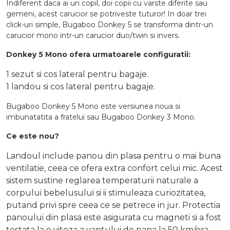
Indiferent daca ai un copil, doi copii cu varste diferite sau
gemeni, acest carucior se potriveste tuturor! In doar trei
click-uri simple, Bugaboo Donkey 5 se transforma dintr-un
carucior mono intr-un carucior duo/twin si invers.
Donkey 5 Mono ofera urmatoarele configuratii:
1 sezut si cos lateral pentru bagaje.
1 landou si cos lateral pentru bagaje.
Bugaboo Donkey 5 Mono este versiunea noua si
imbunatatita a fratelui sau Bugaboo Donkey 3 Mono.
Ce este nou?
Landoul include panou din plasa pentru o mai buna
ventilatie, ceea ce ofera extra confort celui mic. Acest
sistem sustine reglarea temperaturii naturale a
corpului bebelusului si ii stimuleaza curiozitatea,
putand privi spre ceea ce se petrece in jur. Protectia
panoului din plasa este asigurata cu magneti si a fost
testata la o viteza a vantului de pana la 50 km/ora,