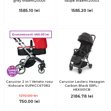
grey tnaeml20005
taupe tnaeml20003
1585.10
lei
1585.20
lei
Economisesti
460.00
lei
Carucior 2 in 1 Veneto rosu
Carucior Leclerc Hexagon
Kidscare SUPKCC670R2
Carbon Black ERFL-
HEX001CB
1210.00
lei
2186.78
lei
750.00
lei