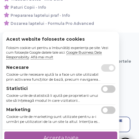
Paturi Copii - Info
Prepararea laptelui praf - Info
Dozarea laptelui - Formula Pro Advanced
Acest website foloseste cookies
Folosim cookie-uri pentru a îmbunătăți experiența pe site. Vezi
© 2026 Bebe Nou Online Store SRL
cum folosește Google datele tale aici:
Google Business Data
Responsibility
.
Află mai mult
Toate preturile sunt exprimate in lei si includ tva. Ofertele
sunt valabile in limita stocului disponibil.
Necesare
Cookie-urile necesare ajută la a face un site utilizabil
prin activarea funcţiilor de bază, precum navigarea
în pagină şi accesul la zonele securizate de pe site.
Statistici
Site-ul nu poate funcţiona corespunzător fără aceste
cookie-uri.
Cookie-urile de statistică îi ajută pe proprietarii unui
site să înţeleagă modul în care vizitatorii
interacţionează cu site-urile prin colectarea şi
Marketing
raportarea informaţiilor în mod anonim.
Cookie-urile de marketing sunt utilizate pentru a-i
urmări pe utilizatori de la un site la altul. Intenţia este
de a afişa anunţuri relevante şi antrenante pentru
utilizatorii individuali, aşadar ele sunt mai valoroase
pentru agenţiile de puiblicitate şi părţile terţe care se
Accepta toate